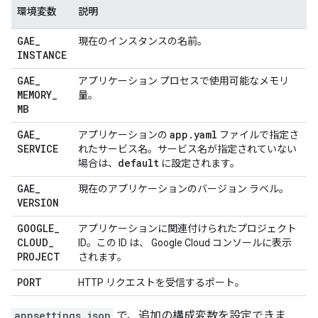
環境変数
説明
GAE
_
現在のインスタンスの名前。
INSTANCE
GAE
_
アプリケーション プロセスで使用可能なメモリ
MEMORY
_
量。
MB
GAE
_
app
.
yaml
アプリケーションの
ファイルで指定さ
SERVICE
れたサービス名。サービス名が指定されていない
default
場合は、
に設定されます。
GAE
_
現在のアプリケーションのバージョン ラベル。
VERSION
GOOGLE
_
アプリケーションに関連付けられたプロジェクト
CLOUD
_
ID。この ID は、 Google Cloud コンソールに表示
PROJECT
されます。
PORT
HTTP リクエストを受信するポート。
appsettings.json
で、追加の構成変数を設定できま