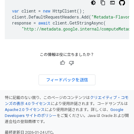
var
client
=
new
HttpClient
();
client
.
DefaultRequestHeaders
.
Add
(
"Metadata-Flavor"
response
=
await
client
.
GetStringAsync
(
"http://metadata.google.internal/computeMetada
この情報は役に立ちましたか？
フィードバックを送信
特に記載のない限り、このページのコンテンツは
クリエイティブ・コモ
ンズの表示 4.0 ライセンス
により使用許諾されます。コードサンプルは
Apache 2.0 ライセンス
により使用許諾されます。詳しくは、
Google
Developers サイトのポリシー
をご覧ください。Java は Oracle および関
連会社の登録商標です。
最終更新日 2026-01-24 UTC。