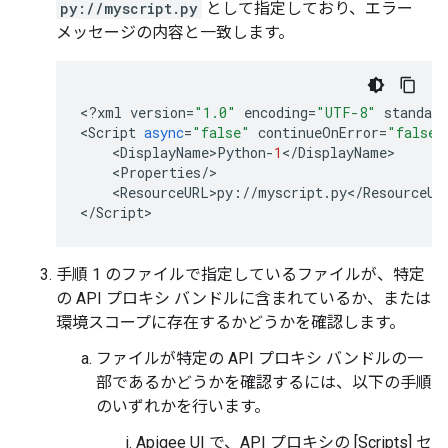
py://myscript.py
として指定しており、エラー
メッセージの内容と一致します。
<
?
xml
version
=
"1.0"
encoding
=
"UTF-8"
standalo
<
Script
async
=
"false"
continueOnError
=
"false"
    <
DisplayName>Python
-
1
<
/
DisplayName
>

    <
Properties
/
>

    <
ResourceURL>py
:
//
myscript
.
py
<
/
ResourceUR
<
/
Script
>
手順 1 のファイルで指定しているファイルが、特定
の API プロキシ バンドルに含まれているか、または
環境スコープに存在するかどうかを確認します。
ファイルが特定の API プロキシ バンドルの一
部であるかどうかを確認するには、以下の手順
のいずれかを行います。
Apigee UI で、API プロキシの [Scripts] セ