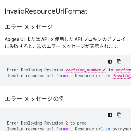
Invalid
Resource
Url
Format
エラー メッセージ
Apigee UI または API を使用した API プロキシのデプロイ
に失敗すると、次のエラー メッセージが表示されます。
Error
Deploying
Revision
revision_number
to
enviro
Invalid
resource
url
format
.
Resource
url
is
invalid
エラー メッセージの例
Error
Deploying
Revision
2
to
prod
Invalid
resource
url
format
.
Resource
url
is
py
:
mysc