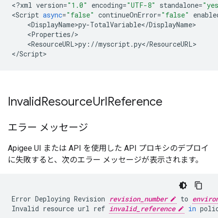
<
?
xml
version
=
"1.0"
encoding
=
"UTF-8"
standalone
=
"ye
<
Script
async
=
"false"
continueOnError
=
"false"
enable
    <
DisplayName>py
-
TotalVariable
<
/
DisplayName
>

    <
Properties
/
>

    <
ResourceURL>py
:
//
myscript
.
py
<
/
ResourceURL
>

<
/
Script
>
Invalid
Resource
Url
Reference
エラー メッセージ
Apigee UI または API を使用した API プロキシのデプロイ
に失敗すると、次のエラー メッセージが表示されます。
Error
Deploying
Revision
revision_number
to
enviro
Invalid
resource
url
ref
invalid_reference
in
poli