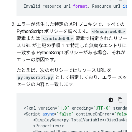
Invalid
resource
url
format
.
Resource
url
is
エラーが発生した特定の API プロキシで、すべての
PythonScript ポリシーを調べます。
<ResourceURL>
要素または
<IncludeURL>
要素で指定されたリソー
ス URL が上記の手順 1 で特定した無効なエントリに
一致する PythonScript ポリシーがある場合、それが
エラーの原因です。
たとえば、次のポリシーではリソース URL を
py:myscript.py
として指定しており、エラー メッ
セージの内容と一致します。
<
?
xml
version
=
"1.0"
encoding
=
"UTF-8"
standalo
<
Script
async
=
"false"
continueOnError
=
"false"
    <
DisplayName
>
py
-
TotalVariable
<
/
DisplayNam
    <
Properties
/
>

    <
ResourceURL
>
py
:
myscript
.
py
<
/
ResourceURL
>
