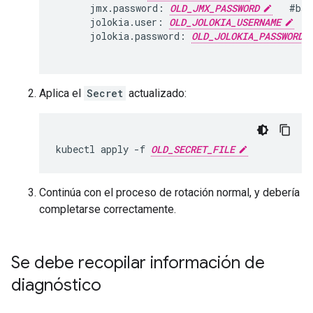
jmx
.
password
:
OLD_JMX_PASSWORD
#
bas
jolokia
.
user
:
OLD_JOLOKIA_USERNAME
jolokia
.
password
:
OLD_JOLOKIA_PASSWORD
Aplica el
Secret
actualizado:
kubectl apply -f 
OLD_SECRET_FILE
Continúa con el proceso de rotación normal, y debería
completarse correctamente.
Se debe recopilar información de
diagnóstico