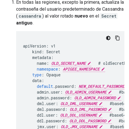
En todas las regiones, excepto la primera, actualiza la
contraseña del usuario predeterminado de Cassandra
(
cassandra
) al valor rotado
nuevo
en el
Secret
antiguo
.
apiVersion
:
v1
kind
:
Secret
metadata
:
name
:
OLD_SECRET_NAME
#
oldSecretRe
namespace
:
APIGEE_NAMESPACE
type
:
Opaque
data
:
default
.
password
:
NEW_DEFAULT_PASSWORD
admin
.
user
:
OLD_ADMIN_USERNAME
#
bas
admin
.
password
:
OLD_ADMIN_PASSWORD
dml
.
user
:
OLD_DML_USERNAME
#
base64
-
dml
.
password
:
OLD_DML_PASSWORD
#
bas
ddl
.
user
:
OLD_DDL_USERNAME
#
base64
-
ddl
.
password
:
OLD_DDL_PASSWORD
#
bas
jmx
.
user
:
OLD_JMX_USERNAME
#
base64
-