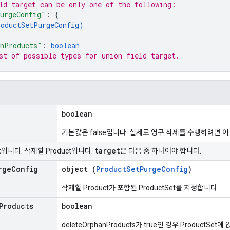
ld 
target
 can be only one of the following:
urgeConfig"
: 
{
roductSetPurgeConfig
)
anProducts"
: 
boolean
st of possible types for union field 
target
.
boolean
기본값은 false입니다. 실제로 영구 삭제를 수행하려면 이 
t
target
입니다. 삭제할 Product입니다.
은 다음 중 하나여야 합니다.
rge
Config
object (
ProductSetPurgeConfig
)
삭제할 Product가 포함된 ProductSet를 지정합니다.
Products
boolean
deleteOrphanProducts가 true인 경우 ProductSet