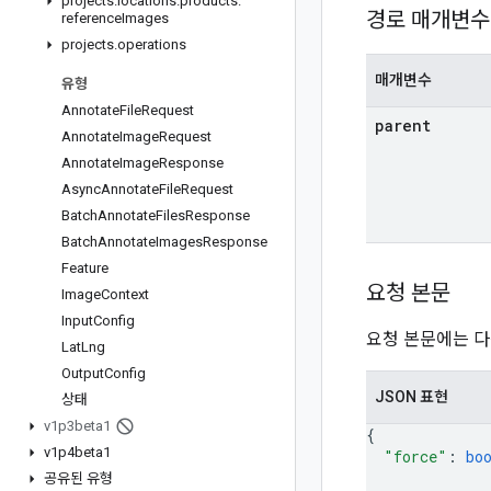
projects
.
locations
.
products
.
경로 매개변수
reference
Images
projects
.
operations
매개변수
유형
Annotate
File
Request
parent
Annotate
Image
Request
Annotate
Image
Response
Async
Annotate
File
Request
Batch
Annotate
Files
Response
Batch
Annotate
Images
Response
Feature
요청 본문
Image
Context
Input
Config
요청 본문에는 다
Lat
Lng
Output
Config
JSON 표현
상태
v1p3beta1
{
v1p4beta1
"force"
: 
bo
공유된 유형