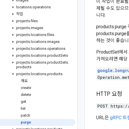
images
이 작업이 완료될 
locations
.
operations
제될 수도 있으므로
작업
니다.
projects
.
files
products.p
projects
.
images
products.pur
projects
.
locations
.
files
하는 것이 좋습니
projects
.
locations
.
images
projects
.
locations
.
operations
ProductSet에서
projects
.
locations
.
product
Sets
가져오려면 해당 Pr
projects
.
locations
.
product
Sets
.
products
google.longr
projects
.
locations
.
products
Operation.me
개요
create
HTTP 요청
delete
get
POST https:/
list
patch
URL은
gRPC 
purge