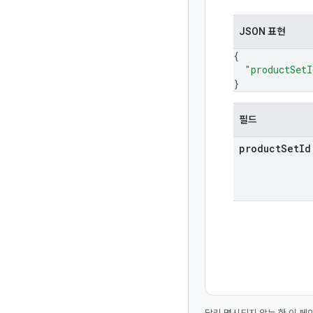
JSON 표현
{
"productSetI
}
필드
product
Set
Id