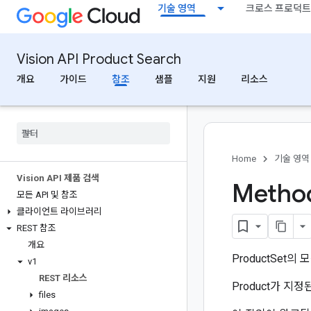
기술 영역
크로스 프로덕트
Vision API Product Search
개요
가이드
참조
샘플
지원
리소스
Home
기술 영역
Vision API 제품 검색
Method
모든 API 및 참조
클라이언트 라이브러리
REST 참조
개요
ProductSet의 
v1
REST 리소스
Product가 지정
files