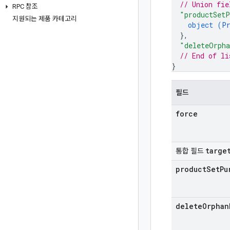
// Union fie
RPC 참조
"productSetP
지원되는 제품 카테고리
object (
P
}
,
"deleteOrph
// End of li
}
필드
force
targe
통합 필드
product
Set
Pu
delete
Orphan