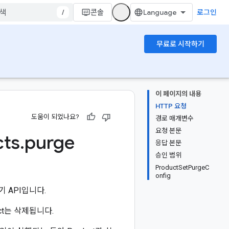
/
콘솔
로그인
무료로 시작하기
이 페이지의 내용
HTTP 요청
도움이 되었나요?
경로 매개변수
요청 본문
cts
.
purge
응답 본문
승인 범위
ProductSetPurgeC
onfig
동기 API입니다.
uct는 삭제됩니다.