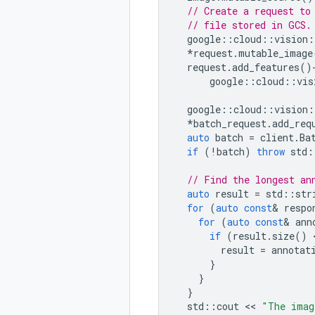
// Create a request to
// file stored in GCS.
google
::
cloud
::
vision
:
*
request
.
mutable_image
request
.
add_features
()
google
::
cloud
::
vis
google
::
cloud
::
vision
:
*
batch_request
.
add_req
auto
batch
=
client
.
Ba
if
(
!
batch
)
throw
std
:
// Find the longest an
auto
result
=
std
::
str
for
(
auto
const
&
respo
for
(
auto
const
&
ann
if
(
result
.
size
()
 
result
=
annotat
}
}
}
std
::
cout
 << 
"The imag