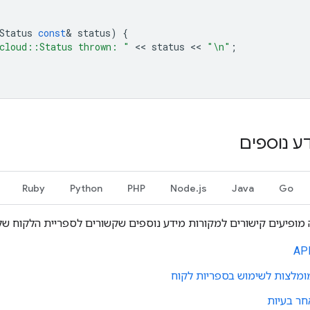
Status
const
&
status
)
{
cloud::Status thrown: "
 << 
status
 << 
"
\n
"
;
ע נוספים
Ruby
Python
PHP
Node.js
Java
Go
ופיעים קישורים למקורות מידע נוספים שקשורים לספריית הלקוח של C++‎
ומלצות לשימוש בספריות לקוח
ר בעיות