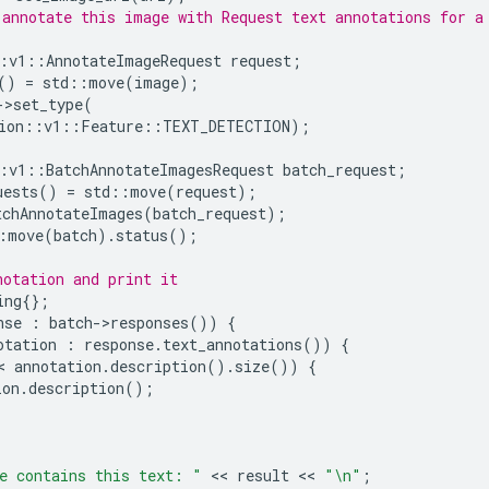
 annotate this image with Request text annotations for a
:
v1
::
AnnotateImageRequest
request
;
()
=
std
::
move
(
image
);
-
>
set_type
(
ion
::
v1
::
Feature
::
TEXT_DETECTION
);
:
v1
::
BatchAnnotateImagesRequest
batch_request
;
uests
()
=
std
::
move
(
request
);
tchAnnotateImages
(
batch_request
);
:
move
(
batch
).
status
();
notation and print it
ing
{};
nse
:
batch
-
>
responses
())
{
otation
:
response
.
text_annotations
())
{
< 
annotation
.
description
().
size
())
{
ion
.
description
();
e contains this text: "
 << 
result
 << 
"
\n
"
;