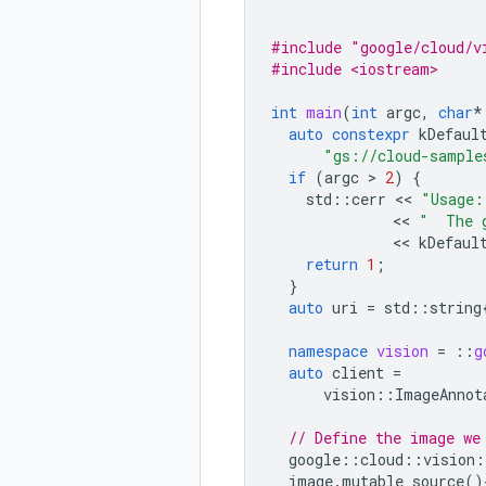
#include
"google/cloud/v
#include <iostream>
int
main
(
int
argc
,
char
*
auto
constexpr
kDefaul
"gs://cloud-sample
if
(
argc
 > 
2
)
{
std
::
cerr
 << 
"Usage:
              << 
"  The 
              << 
kDefaul
return
1
;
}
auto
uri
=
std
::
string
namespace
vision
=
::
g
auto
client
=
vision
::
ImageAnnot
// Define the image we
google
::
cloud
::
vision
:
image
.
mutable_source
()