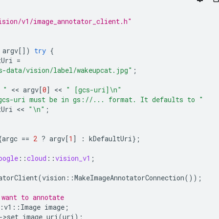
ision/v1/image_annotator_client.h"
argv
[])
try
{
tUri
=
s-data/vision/label/wakeupcat.jpg"
;
 "
 << 
argv
[
0
]
 << 
" [gcs-uri]
\n
"
gcs-uri must be in gs://... format. It defaults to "
tUri
 << 
"
\n
"
;
{
argc
==
2
?
argv
[
1
]
:
kDefaultUri
};
oogle
::
cloud
::
vision_v1
;
atorClient
(
vision
::
MakeImageAnnotatorConnection
());
 want to annotate
:
v1
::
Image
image
;
-
>
set_image_uri
(
uri
);