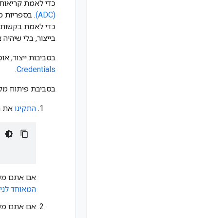
כדי לאמת קריאות לממשקי ה-API של gle Cloud
(ADC)
. בספריות 
בייצור, בלי שיהיה
בסביבות ייצור, אופן ההגדרה של ADC תלוי בשירות
.
Credentials
בסביבת פיתוח מקומית, אפשר להגדיר את
התקינו
את ה-CLI של oogle Cloud
אם אתם משתמשים ב
המאוחד לניה
אם אתם משת