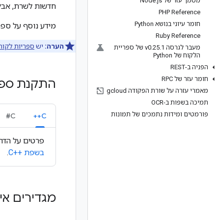
מסמך עזר של Node
js
.
חדשות לשרת, אבל
PHP Reference
חומר עיוני בנושא Python
מידע נוסף על ספריות הלקוח ב-Cloud ועל ספריות ה
Ruby Reference
הערה:
יש
ספריות לקוח
מעבר לגרסה v0
.
25
.
1 של ספריית
הלקוח של Python
הפניה ב-REST
חומר עזר של RPC
התקנת ספר
מאמרי עזרה על שורת הפקודה gcloud
תמיכה בשפות ב-OCR
פורמטים ומידות נתמכים של תמונות
C#
C++
פרטים על הדר
בשפת C++‎
.
מגדירים אי