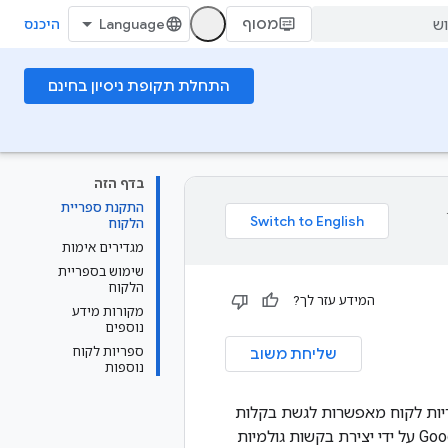
מסוף
היכנס
התחלת תקופת ניסיון בחינם
בדף הזה
התקנת ספריית
הלקוח
מגדירים אימות
שימוש בספריית
הלקוח
המידע עזר לך?
מקורות מידע
נוספים
ספריות לקוח
שליחת משוב
נוספות
איך להתחיל להשתמש בספריות הלקוח של Cloud עבור Vision API. ספריות לקוח מאפשרות לגשת בקלות
ל-Google Cloud APIs בשפה נתמכת. אמנם אפשר להשתמש ישירות ב-Google Cloud APIs על ידי יצירת בקשות גולמיות