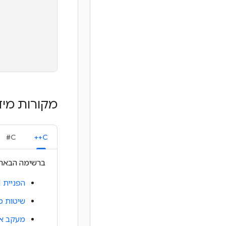
מקורות מיד
C#
C++
ברשימה הבאה מ
הפניית API
שיטות מ
מעקב אח