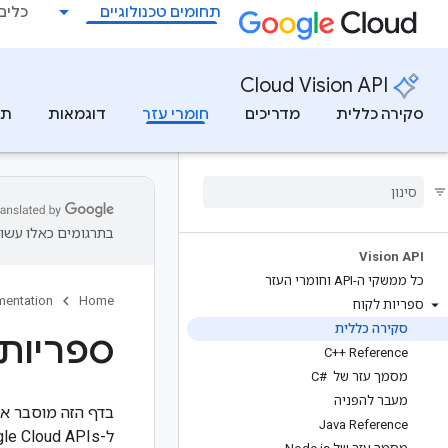
תחומים טכנולוגיים
כלים למ
Cloud Vision API
סקירה כללית
מדריכים
חומרי עזר
דוגמאות
תמ
בתרגומים כאלו עשוי
Vision API
כל ממשקי ה-API וחומרי העזר
entation
Home
ספריות לקוח
סקירה כללית
ספריות לק
C++ Reference
מסמך עזר של C# ‎
מעבר להפניה
Java Reference