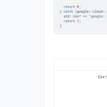
return
0
;
}
catch
(
google
::
cloud
::
std
::
cerr
 << 
"google::
return
1
;
}
: