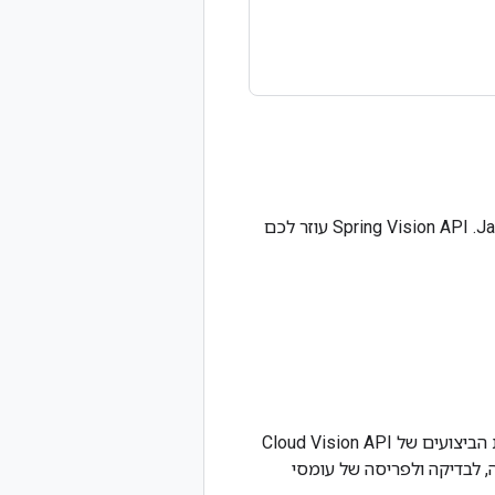
זמינה לאפליקציות Java. ‫Spring Vision API עוזר לכם
אנחנו ממליצים למשתמשים חדשים ב-Google Cloud ליצור חשבון כדי שיוכלו להעריך את הביצועים של Cloud Vision API
. לקוחות חדשים מקבלים בחינם גם קרדיט בשווי 300 $להרצה, לבדיקה ולפריסה של עומסי