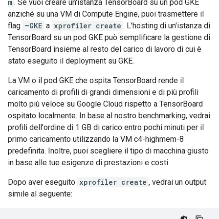
m
. Se vuoi creare un'istanza TensorBoard su un pod GKE
anziché su una VM di Compute Engine, puoi trasmettere il
flag
–GKE
a
xprofiler create
. L'hosting di un'istanza di
TensorBoard su un pod GKE può semplificare la gestione di
TensorBoard insieme al resto del carico di lavoro di cui è
stato eseguito il deployment su GKE.
La VM o il pod GKE che ospita TensorBoard rende il
caricamento di profili di grandi dimensioni e di più profili
molto più veloce su Google Cloud rispetto a TensorBoard
ospitato localmente. In base al nostro benchmarking, vedrai
profili dell'ordine di 1 GB di carico entro pochi minuti per il
primo caricamento utilizzando la VM c4-highmem-8
predefinita. Inoltre, puoi scegliere il tipo di macchina giusto
in base alle tue esigenze di prestazioni e costi.
Dopo aver eseguito
xprofiler create
, vedrai un output
simile al seguente: