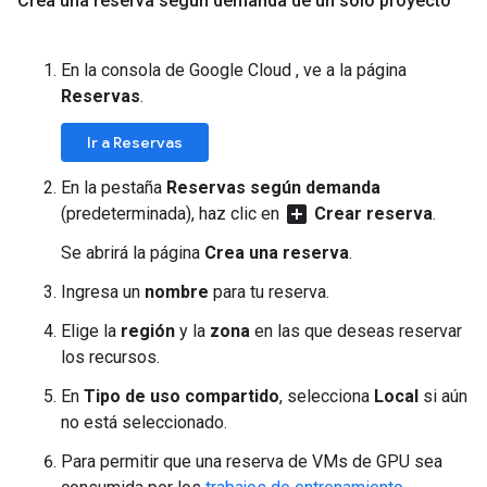
Crea una reserva según demanda de un solo proyecto
En la consola de Google Cloud , ve a la página
Reservas
.
Ir a Reservas
En la pestaña
Reservas según demanda
add_box
(predeterminada), haz clic en
Crear reserva
.
Se abrirá la página
Crea una reserva
.
Ingresa un
nombre
para tu reserva.
Elige la
región
y la
zona
en las que deseas reservar
los recursos.
En
Tipo de uso compartido
, selecciona
Local
si aún
no está seleccionado.
Para permitir que una reserva de VMs de GPU sea