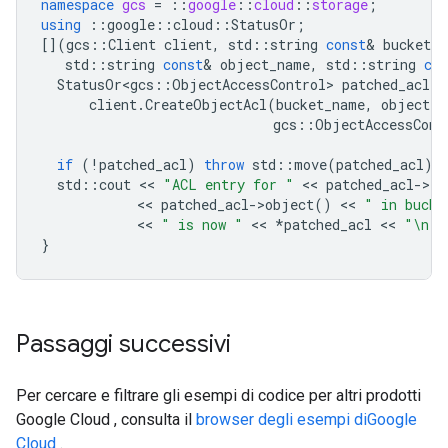
namespace
gcs
=
::
google
::
cloud
::
storage
;
using
::
google
::
cloud
::
StatusOr
;
[](
gcs
::
Client
client
,
std
::
string
const
&
bucket_n
std
::
string
const
&
object_name
,
std
::
string
con
StatusOr<gcs
::
ObjectAccessControl
>
patched_acl
=
client
.
CreateObjectAcl
(
bucket_name
,
object_n
gcs
::
ObjectAccessCont
if
(
!
patched_acl
)
throw
std
::
move
(
patched_acl
).
std
::
cout
 << 
"ACL entry for "
 << 
patched_acl
-
>
en
            << 
patched_acl
-
>
object
()
 << 
" in bucke
            << 
" is now "
 << 
*
patched_acl
 << 
"
\n
"
;
}
Passaggi successivi
Per cercare e filtrare gli esempi di codice per altri prodotti
Google Cloud , consulta il
browser degli esempi diGoogle
Cloud
.