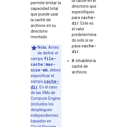
la caché en el
permite limitar la
directorio que
capacidad total
especifiques
que puede usar
cache-
para
la caché de
dir
. Este es
archivos en su
el valor
directorio
predetermina
montado.
do solo si se
cache-
pasa
Nota:
Antes
dir
.
de definir el
file-
campo
0
: inhabilita la
cache:max-
caché de
size-mb
, debes
archivos.
especificar el
cache-
campo
dir
. En el caso
de las VMs de
Compute Engine
(incluidos los
despliegues
independientes
basados en
Cloud Storage