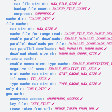
max-file-size-mb
:
MAX_FILE_SIZE
backup-file-count
:
BACKUP_FILE_COUNT
compress
:
COMPRESS
cache-dir
:
"CACHE_DIR"
file-cache
:
max-size-mb
:
MAX_SIZE
cache-file-for-range-read
:
CACHE_FILE_FOR_RANGE_RE
enable-parallel-downloads
:
ENABLE_PARALLEL_DOWNLOA
parallel-downloads-per-file
:
PARALLEL_DOWNLOADS_PE
max-parallel-downloads
:
MAX_PARALLEL_DOWNLOADS
download-chunk-size-mb
:
DOWNLOAD_CHUNK_SIZE
metadata-cache
:
enable-nonexistent-type-cache
:
ENABLE_NONEXISTENT_
negative-ttl-secs
:
ENABLE_NEGATIVE_TTL_SECS
stat-cache-max-size-mb
:
STAT_CACHE_MAX_SIZE
ttl-secs
:
TTL_SECS
type-cache-max-size-mb
:
TYPE_CACHE_MAX_SIZE
only-dir
:
"ONLY_DIR"
gcs-auth
:
anonymous-access
:
ANONYMOUS_ACCESS
key-file
:
"KEY_FILE"
reuse-token-from-url
:
REUSE_TOKEN_FROM_URL