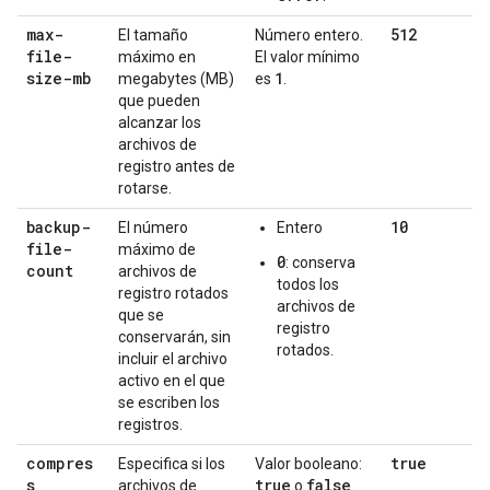
max-
512
El tamaño
Número entero.
file-
máximo en
El valor mínimo
size-mb
1
megabytes (MB)
es
.
que pueden
alcanzar los
archivos de
registro antes de
rotarse.
backup-
10
El número
Entero
file-
máximo de
0
: conserva
count
archivos de
todos los
registro rotados
archivos de
que se
registro
conservarán, sin
rotados.
incluir el archivo
activo en el que
se escriben los
registros.
compres
true
Especifica si los
Valor booleano:
s
true
false
archivos de
o