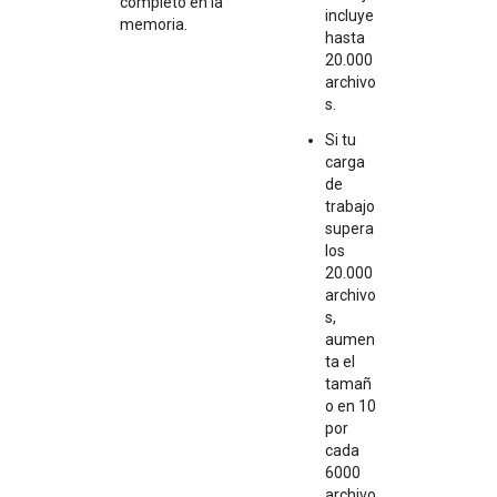
completo en la
incluye
memoria.
hasta
20.000
archivo
s.
Si tu
carga
de
trabajo
supera
los
20.000
archivo
s,
aumen
ta el
tamañ
o en 10
por
cada
6000
archivo