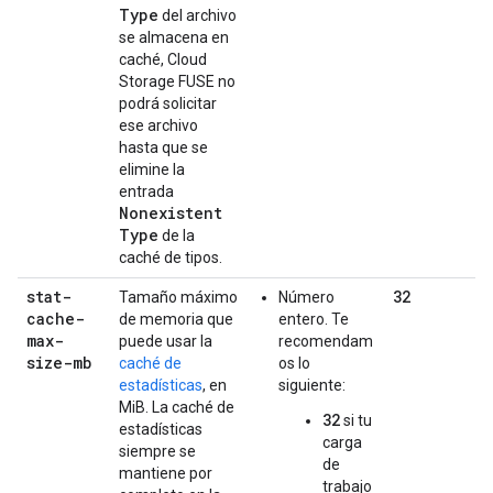
Type
del archivo
se almacena en
caché, Cloud
Storage FUSE no
podrá solicitar
ese archivo
hasta que se
elimine la
entrada
Nonexistent
Type
de la
caché de tipos.
stat-
32
Tamaño máximo
Número
cache-
de memoria que
entero. Te
max-
puede usar la
recomendam
size-mb
caché de
os lo
estadísticas
, en
siguiente:
MiB. La caché de
32
si tu
estadísticas
carga
siempre se
de
mantiene por
trabajo