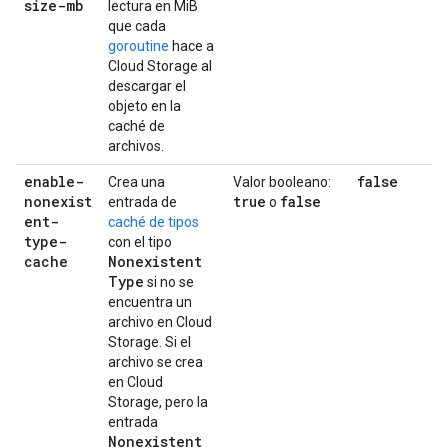
size-mb
lectura en MiB
que cada
goroutine
hace a
Cloud Storage al
descargar el
objeto en la
caché de
archivos.
enable-
false
Crea una
Valor booleano:
nonexist
true
false
entrada de
o
ent-
caché de tipos
type-
con el tipo
cache
Nonexistent
Type
si no se
encuentra un
archivo en Cloud
Storage. Si el
archivo se crea
en Cloud
Storage, pero la
entrada
Nonexistent