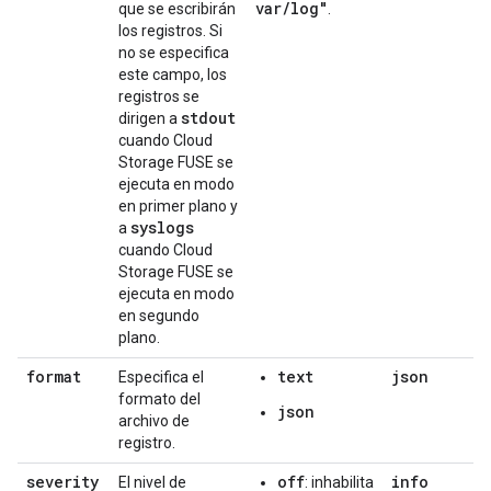
var
/
log"
que se escribirán
.
los registros. Si
no se especifica
este campo, los
registros se
stdout
dirigen a
cuando Cloud
Storage FUSE se
ejecuta en modo
en primer plano y
syslogs
a
cuando Cloud
Storage FUSE se
ejecuta en modo
en segundo
plano.
format
text
json
Especifica el
formato del
json
archivo de
registro.
severity
off
info
El nivel de
: inhabilita