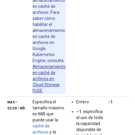
almacenamiento
en caché de
archivos. Para
saber cómo
habilitar el
almacenamiento
en caché de
archivos en
Google
Kubernetes
Engine, consulta
Almacenamiento
en caché de
archivos en
Cloud Storage
FUSE
.
max-
-1
Especifica el
Entero
size-mb
tamaño máximo
-1
: especifica
en MiB que
el uso de toda
puede usar la
la capacidad
caché de
disponible de
archivos
y te