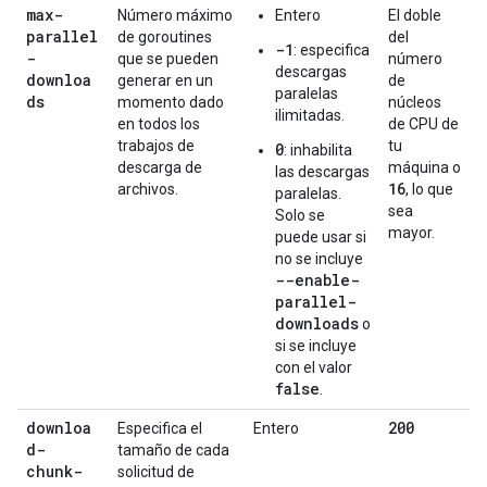
max-
Número máximo
Entero
El doble
parallel
de goroutines
del
-1
: especifica
-
que se pueden
número
descargas
downloa
generar en un
de
paralelas
ds
momento dado
núcleos
ilimitadas.
en todos los
de CPU de
trabajos de
tu
0
: inhabilita
descarga de
máquina o
las descargas
16
archivos.
, lo que
paralelas.
sea
Solo se
mayor.
puede usar si
no se incluye
--enable-
parallel-
downloads
o
si se incluye
con el valor
false
.
downloa
200
Especifica el
Entero
d-
tamaño de cada
chunk-
solicitud de