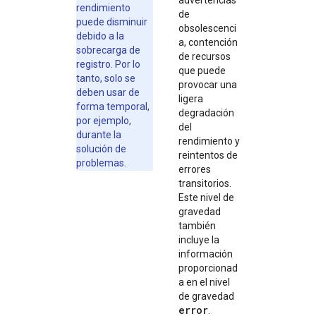
advertencias
rendimiento
de
puede disminuir
obsolescenci
debido a la
a, contención
sobrecarga de
de recursos
registro. Por lo
que puede
tanto, solo se
provocar una
deben usar de
ligera
forma temporal,
degradación
por ejemplo,
del
durante la
rendimiento y
solución de
reintentos de
problemas.
errores
transitorios.
Este nivel de
gravedad
también
incluye la
información
proporcionad
a en el nivel
de gravedad
error
.