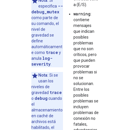
Nota:
Si
a (E/S).
--
especifica
debug_mutex
warning
:
como parte de
contiene
su comando, el
mensajes
nivel de
que indican
gravedad se
posibles
define
problemas
automáticament
que no son
trace
e como
y
críticos, pero
log-
anula
que pueden
severity
.
provocar
problemas si
Nota:
Si se
no se
usan los
solucionan.
niveles de
Entre los
trace
gravedad
posibles
debug
o
cuando
problemas se
el
incluyen
almacenamiento
problemas de
en caché de
conexión no
archivos está
fatales,
habilitado, el