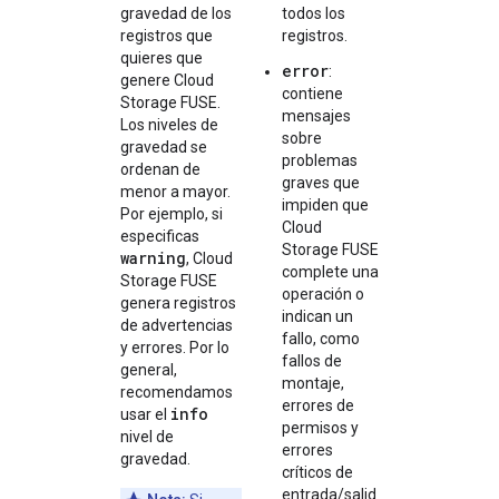
gravedad de los
todos los
registros que
registros.
quieres que
error
:
genere Cloud
contiene
Storage FUSE.
mensajes
Los niveles de
sobre
gravedad se
problemas
ordenan de
graves que
menor a mayor.
impiden que
Por ejemplo, si
Cloud
especificas
Storage FUSE
warning
, Cloud
complete una
Storage FUSE
operación o
genera registros
indican un
de advertencias
fallo, como
y errores. Por lo
fallos de
general,
montaje,
recomendamos
errores de
info
usar el
permisos y
nivel de
errores
gravedad.
críticos de
entrada/salid