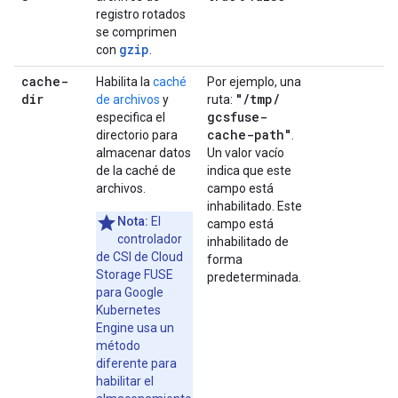
registro rotados
se comprimen
gzip
con
.
cache-
Habilita la
caché
Por ejemplo, una
dir
"
/
tmp
/
de archivos
y
ruta:
gcsfuse-
especifica el
cache-path"
directorio para
.
almacenar datos
Un valor vacío
de la caché de
indica que este
archivos.
campo está
inhabilitado. Este
Nota:
El
campo está
controlador
inhabilitado de
de CSI de Cloud
forma
Storage FUSE
predeterminada.
para Google
Kubernetes
Engine usa un
método
diferente para
habilitar el