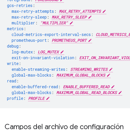
gcs-retries
:
max-retry-attempts
:
MAX_RETRY_ATTEMPTS
max-retry-sleep
:
MAX_RETRY_SLEEP
multiplier
:
"MULTIPLIER"
metrics
:
cloud-metrics-export-interval-secs
:
CLOUD_METRICS_
prometheus-port
:
PROMETHEUS_PORT
debug
:
log-mutex
:
LOG_MUTEX
exit-on-invariant-violation
:
EXIT_ON_INVARIANT_VIO
write
:
enable-streaming-writes
:
STREAMING_WRITES
global-max-blocks
:
MAXIMUM_GLOBAL_BLOCKS
read
:
enable-buffered-read
:
ENABLE_BUFFERED_READ
global-max-blocks
:
MAXIMUM_GLOBAL_READ_BLOCKS
profile
:
PROFILE
Campos del archivo de configuración