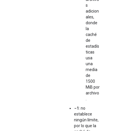
s
adicion
ales,
donde
la
caché
de
estadís
ticas
usa
una
media
de
1500
MiB por
archivo
.
-1
: no
establece
ningún límite,
por lo que la