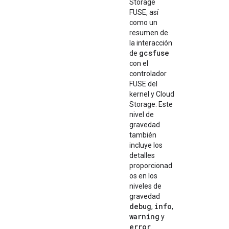
Storage
FUSE, así
como un
resumen de
la interacción
gcsfuse
de
con el
controlador
FUSE del
kernel y Cloud
Storage. Este
nivel de
gravedad
también
incluye los
detalles
proporcionad
os en los
niveles de
gravedad
debug
info
,
,
warning
y
error
.