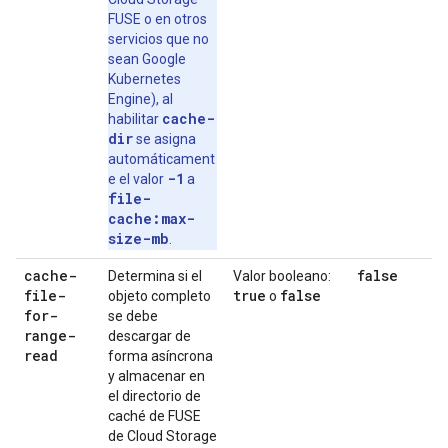
FUSE o en otros
servicios que no
sean Google
Kubernetes
Engine), al
cache-
habilitar
dir
se asigna
automáticament
-1
e el valor
a
file-
cache:max-
size-mb
.
cache-
false
Determina si el
Valor booleano:
file-
true
false
objeto completo
o
for-
se debe
range-
descargar de
read
forma asíncrona
y almacenar en
el directorio de
caché de FUSE
de Cloud Storage