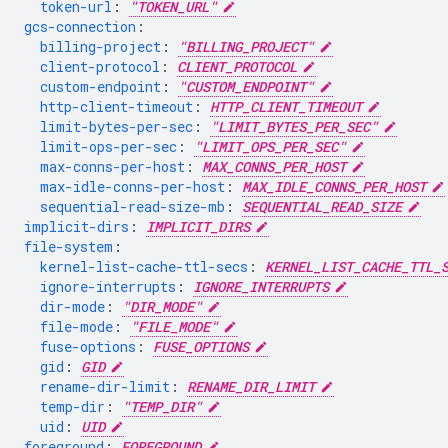
token-url
:
"TOKEN_URL"
gcs-connection
:
billing-project
:
"BILLING_PROJECT"
client-protocol
:
CLIENT_PROTOCOL
custom-endpoint
:
"CUSTOM_ENDPOINT"
http-client-timeout
:
HTTP_CLIENT_TIMEOUT
limit-bytes-per-sec
:
"LIMIT_BYTES_PER_SEC"
limit-ops-per-sec
:
"LIMIT_OPS_PER_SEC"
max-conns-per-host
:
MAX_CONNS_PER_HOST
max-idle-conns-per-host
:
MAX_IDLE_CONNS_PER_HOST
sequential-read-size-mb
:
SEQUENTIAL_READ_SIZE
implicit-dirs
:
IMPLICIT_DIRS
file-system
:
kernel-list-cache-ttl-secs
:
KERNEL_LIST_CACHE_TTL_
ignore-interrupts
:
IGNORE_INTERRUPTS
dir-mode
:
"DIR_MODE"
file-mode
:
"FILE_MODE"
fuse-options
:
FUSE_OPTIONS
gid
:
GID
rename-dir-limit
:
RENAME_DIR_LIMIT
temp-dir
:
"TEMP_DIR"
uid
:
UID
foreground
:
FOREGROUND