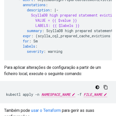
annotations
:
description
:
|-
ScyllaDB high prepared statement evictio
VALUE = {{ $value }}
LABELS: {{ $labels }}
summary
:
ScyllaDB high prepared statement 
expr
:
(scylla_cql_prepared_cache_evictions +
for
:
5m
labels
:
severity
:
warning
Para aplicar alterações de configuração a partir de um
ficheiro local, execute o seguinte comando:
kubectl apply -n 
NAMESPACE_NAME
 -f 
FILE_NAME
Também pode
usar o Terraform
para gerir as suas