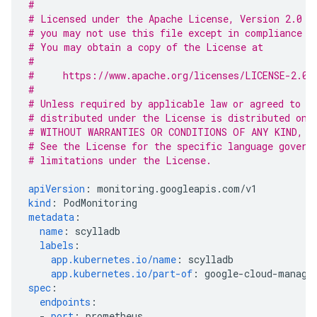
#
# Licensed under the Apache License, Version 2.0 (
# you may not use this file except in compliance w
# You may obtain a copy of the License at
#
#     https://www.apache.org/licenses/LICENSE-2.0
#
# Unless required by applicable law or agreed to i
# distributed under the License is distributed on 
# WITHOUT WARRANTIES OR CONDITIONS OF ANY KIND, e
# See the License for the specific language govern
# limitations under the License.
apiVersion
:
monitoring.googleapis.com/v1
kind
:
PodMonitoring
metadata
:
name
:
scylladb
labels
:
app.kubernetes.io/name
:
scylladb
app.kubernetes.io/part-of
:
google-cloud-manage
spec
:
endpoints
:
-
port
:
prometheus