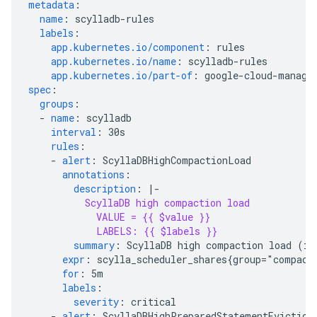
metadata
:
name
:
scylladb-rules
labels
:
app.kubernetes.io/component
:
rules
app.kubernetes.io/name
:
scylladb-rules
app.kubernetes.io/part-of
:
google-cloud-manage
spec
:
groups
:
-
name
:
scylladb
interval
:
30s
rules
:
-
alert
:
ScyllaDBHighCompactionLoad
annotations
:
description
:
|-
ScyllaDB high compaction load
VALUE = {{ $value }}
LABELS: {{ $labels }}
summary
:
ScyllaDB high compaction load (in
expr
:
scylla_scheduler_shares{group="compact
for
:
5m
labels
:
severity
:
critical
-
alert
:
ScyllaDBHighPreparedStatementEviction