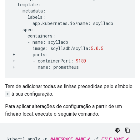
template
:
metadata
:
labels
:
app
.
kubernetes
.
io
/
name
:
scylladb
spec
:
containers
:
-
name
:
scylladb
image
:
scylladb
/
scylla
:
5.0.5
+
ports
:
+
-
containerPort
:
9180
+
name
:
prometheus
Tem de adicionar todas as linhas precedidas pelo símbolo
+
à sua configuração.
Para aplicar alterações de configuração a partir de um
ficheiro local, execute o seguinte comando:
kubectl apply -n 
NAMESPACE_NAME
 -f 
FILE_NAME