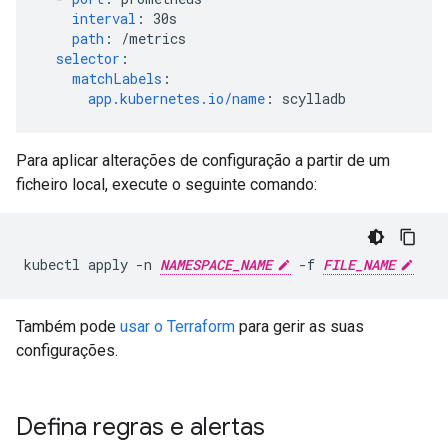
interval
:
30s
path
:
/metrics
selector
:
matchLabels
:
app.kubernetes.io/name
:
scylladb
Para aplicar alterações de configuração a partir de um
ficheiro local, execute o seguinte comando:
kubectl apply -n 
NAMESPACE_NAME
 -f 
FILE_NAME
Também pode
usar o Terraform
para gerir as suas
configurações.
Defina regras e alertas