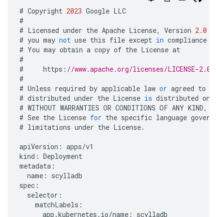
#
Copyright
2023
Google
LLC
#
#
Licensed
under
the
Apache
License
,
Version
2.0
(
#
you
may
not
use
this
file
except
in
compliance
w
#
You
may
obtain
a
copy
of
the
License
at
#
#
https
:
//www.apache.org/licenses/LICENSE-2.0
#
#
Unless
required
by
applicable
law
or
agreed
to
i
#
distributed
under
the
License
is
distributed
on
#
WITHOUT
WARRANTIES
OR
CONDITIONS
OF
ANY
KIND
,
e
#
See
the
License
for
the
specific
language
govern
#
limitations
under
the
License
.
apiVersion
:
apps
/
v1
kind
:
Deployment
metadata
:
name
:
scylladb
spec
:
selector
:
matchLabels
:
app
.
kubernetes
.
io
/
name
:
scylladb