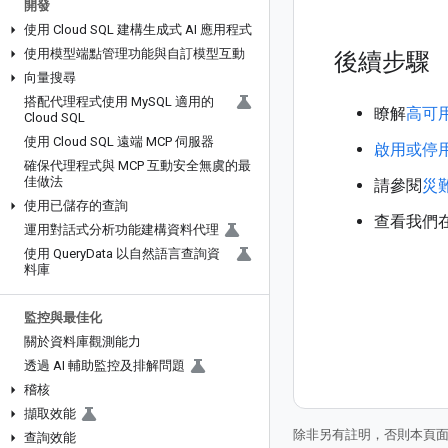
開發
使用 Cloud SQL 建構生成式 AI 應用程式
使用模型端點管理功能與自訂模型互動
後續步驟
向量搜尋
搭配代理程式使用 My
SQL 適用的
瞭解
高可用
Cloud SQL
使用 Cloud SQL 遠端 MCP 伺服器
啟用或停用
確保代理程式與 MCP 互動安全無虞的最
佳做法
請參閱
災難
使用已儲存的查詢
查看我們
運用對話式分析功能建構資料代理
使用 Query
Data 以自然語言查詢資
料庫
監控與最佳化
關於資料庫觀測能力
透過 AI 輔助監控及排解問題
稽核
擷取效能
除非另有註明，否則本頁
查詢效能