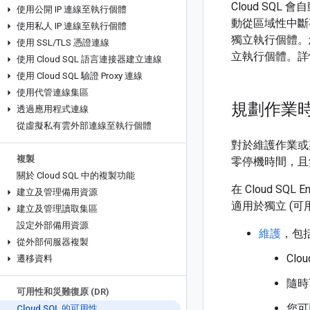
Cloud SQL
使用公開 IP 連線至執行個體
動從區域性中斷
使用私人 IP 連線至執行個體
獨立執行個體。
使用 SSL
/
TLS 憑證連線
立執行個體。詳
使用 Cloud SQL 語言連接器建立連線
使用 Cloud SQL 驗證 Proxy 連線
使用代管連線集區
規劃作業
透過應用程式連線
從虛擬私有雲外部連線至執行個體
對於維護作業或某些
複製
零停機時間，且無
關於 Cloud SQL 中的複製功能
在 Cloud S
建立及管理備用資源
適用於獨立 (可
建立及管理讀取集區
設定外部備用資源
維護
，包
從外部伺服器複製
Cl
遷移資料
隨時
可用性和災難復原 (DR)
您可
Cloud SQL 的可用性