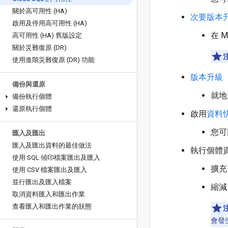
關於高可用性 (HA)
次要版本
啟用及停用高可用性 (HA)
在 
高可用性 (HA) 舊版設定
關於災難復原 (DR)
使用進階災難復原 (DR) 功能
版本升級
備份與還原
就地升
備份執行個體
還原執行個體
啟用
資料
您可
匯入及匯出
匯入及匯出資料的最佳做法
執行個體
使用 SQL 傾印檔案匯出及匯入
擴充
使用 CSV 檔案匯出及匯入
並行匯出及匯入檔案
縮減
取消資料匯入和匯出作業
查看匯入和匯出作業的狀態
會發