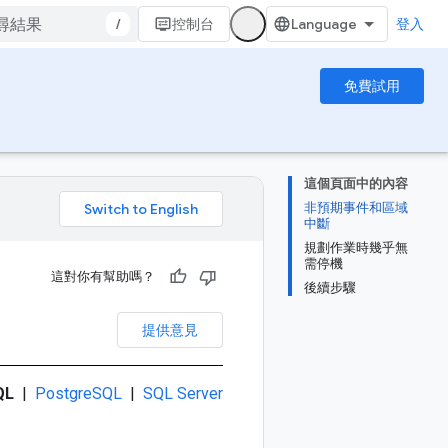
/
控制台
登入
免費試用
這個頁面中的內容
非預期事件和區域
。
中斷
規劃作業時幾乎無
需停機
這對你有幫助嗎？
後續步驟
提供意見
QL
|
PostgreSQL
|
SQL Server