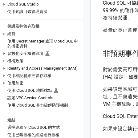
Cloud SQL 
Cloud SQL Studio
99.99% 的運作
使用知識目錄管理資源
務持續營運。
保護及控管存取權
盡量延長正常運
總覽
使用 Secret Manager 處理 Cloud SQL 中
的機密資料
非預期事
參數化安全檢視區塊
機構政策
Identity and Access Management (IAM)
對於需要高可用性
使用標記精細控管存取權
(HA) 設定。如
使用加密
如果設定區域可用
使用 Cloud SQL 地區端點
址，且不會遺失
設定 VPC Service Controls
VM 主機故障
使用 Cloud SQL 暴力破解防護機制
Cloud SQL En
連結
選擇連線至 Cloud SQL 的方式
如果未設定執行
使用已獲授權的網路進行授權