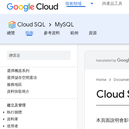
技術領域
跨產品工具
資料庫
從雲端服務連線
快速入門：使用私人 IP 連線
Cloud SQL
MySQL
快速入門：使用 Cloud SQL 驗證 Proxy
連線
總覽
指南
參考資料
範例
資源
快速入門：從本機電腦連線
規劃及準備
總覽
選擇 Cloud SQL 版本
選擇機器系列
選擇儲存空間選項
Home
Documen
服務地區
Clou
資料快取簡介
建立及管理
執行個體
資料庫
本頁面說明會影響 
使用者