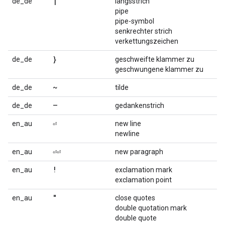
|
de_de
längsstrich
pipe
pipe-symbol
senkrechter strich
verkettungszeichen
}
de_de
geschweifte klammer zu
geschwungene klammer zu
~
de_de
tilde
–
de_de
gedankenstrich
⏎
en_au
new line
newline
⏎⏎
en_au
new paragraph
!
en_au
exclamation mark
exclamation point
"
en_au
close quotes
double quotation mark
double quote