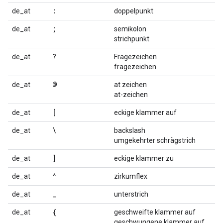
:
de_at
doppelpunkt
;
de_at
semikolon
strichpunkt
?
de_at
Fragezeichen
fragezeichen
@
de_at
at zeichen
at-zeichen
[
de_at
eckige klammer auf
\
de_at
backslash
umgekehrter schrägstrich
]
de_at
eckige klammer zu
^
de_at
zirkumflex
_
de_at
unterstrich
{
de_at
geschweifte klammer auf
geschwungene klammer auf