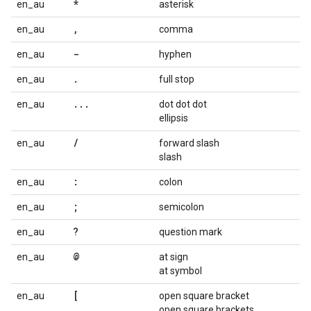
*
en_au
asterisk
,
en_au
comma
-
en_au
hyphen
.
en_au
full stop
...
en_au
dot dot dot
ellipsis
/
en_au
forward slash
slash
:
en_au
colon
;
en_au
semicolon
?
en_au
question mark
@
en_au
at sign
at symbol
[
en_au
open square bracket
open square brackets