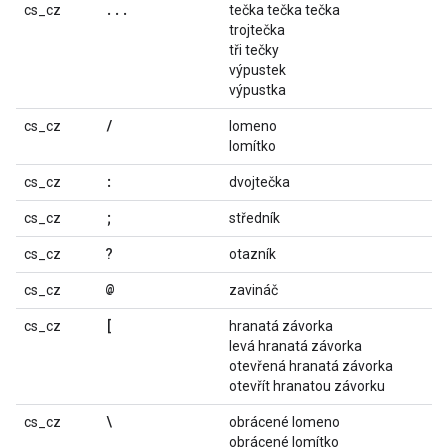
...
cs_cz
tečka tečka tečka
trojtečka
tři tečky
výpustek
výpustka
/
cs_cz
lomeno
lomítko
:
cs_cz
dvojtečka
;
cs_cz
středník
?
cs_cz
otazník
@
cs_cz
zavináč
[
cs_cz
hranatá závorka
levá hranatá závorka
otevřená hranatá závorka
otevřít hranatou závorku
\
cs_cz
obrácené lomeno
obrácené lomítko