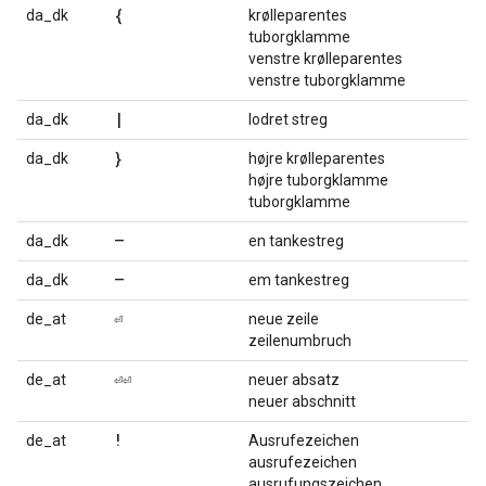
{
da_dk
krølleparentes
tuborgklamme
venstre krølleparentes
venstre tuborgklamme
|
da_dk
lodret streg
}
da_dk
højre krølleparentes
højre tuborgklamme
tuborgklamme
–
da_dk
en tankestreg
—
da_dk
em tankestreg
⏎
de_at
neue zeile
zeilenumbruch
⏎⏎
de_at
neuer absatz
neuer abschnitt
!
de_at
Ausrufezeichen
ausrufezeichen
ausrufungszeichen