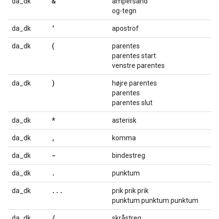
&
da_dk
ampersand
og-tegn
'
da_dk
apostrof
(
da_dk
parentes
parentes start
venstre parentes
)
da_dk
højre parentes
parentes
parentes slut
*
da_dk
asterisk
,
da_dk
komma
-
da_dk
bindestreg
.
da_dk
punktum
...
da_dk
prik prik prik
punktum punktum punktum
/
da_dk
skråstreg