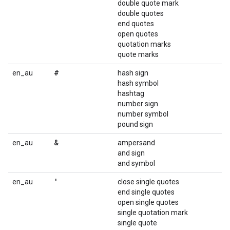
double quote mark
double quotes
end quotes
open quotes
quotation marks
quote marks
#
en_au
hash sign
hash symbol
hashtag
number sign
number symbol
pound sign
&
en_au
ampersand
and sign
and symbol
'
en_au
close single quotes
end single quotes
open single quotes
single quotation mark
single quote