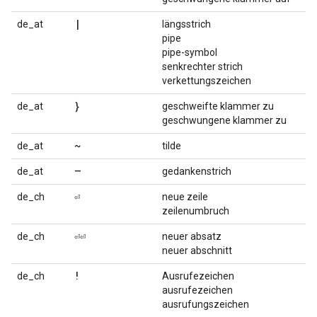
|
de_at
längsstrich
pipe
pipe-symbol
senkrechter strich
verkettungszeichen
}
de_at
geschweifte klammer zu
geschwungene klammer zu
~
de_at
tilde
–
de_at
gedankenstrich
⏎
de_ch
neue zeile
zeilenumbruch
⏎⏎
de_ch
neuer absatz
neuer abschnitt
!
de_ch
Ausrufezeichen
ausrufezeichen
ausrufungszeichen