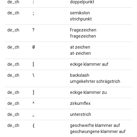
:
de_ch
doppelpunkt
;
de_ch
semikolon
strichpunkt
?
de_ch
Fragezeichen
fragezeichen
@
de_ch
at zeichen
at-zeichen
[
de_ch
eckige klammer auf
\
de_ch
backslash
umgekehrter schrägstrich
]
de_ch
eckige klammer zu
^
de_ch
zirkumflex
_
de_ch
unterstrich
{
de_ch
geschweifte klammer auf
geschwungene klammer auf