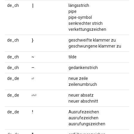
|
de_ch
längsstrich
pipe
pipe-symbol
senkrechter strich
verkettungszeichen
}
de_ch
geschweifte klammer zu
geschwungene klammer zu
~
de_ch
tilde
–
de_ch
gedankenstrich
⏎
de_de
neue zeile
zeilenumbruch
⏎⏎
de_de
neuer absatz
neuer abschnitt
!
de_de
Ausrufezeichen
ausrufezeichen
ausrufungszeichen