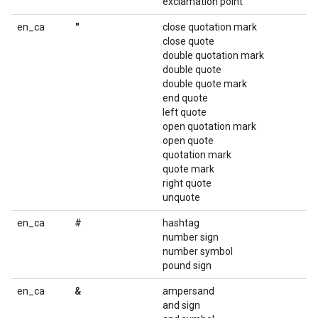
exclamation point
"
en_ca
close quotation mark
close quote
double quotation mark
double quote
double quote mark
end quote
left quote
open quotation mark
open quote
quotation mark
quote mark
right quote
unquote
#
en_ca
hashtag
number sign
number symbol
pound sign
&
en_ca
ampersand
and sign