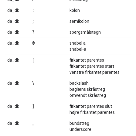
:
da_dk
kolon
;
da_dk
semikolon
?
da_dk
spørgsmålstegn
@
da_dk
snabel a
snabel-a
[
da_dk
firkantet parentes
firkantet parentes start
venstre firkantet parentes
\
da_dk
backslash
baglæns skråstreg
omvendt skråstreg
]
da_dk
firkantet parentes slut
højre firkantet parentes
_
da_dk
bundstreg
underscore