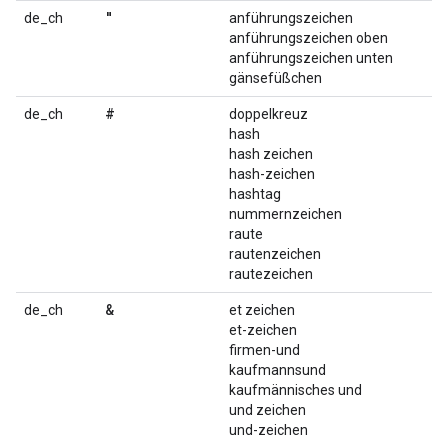
"
de_ch
anführungszeichen
anführungszeichen oben
anführungszeichen unten
gänsefüßchen
#
de_ch
doppelkreuz
hash
hash zeichen
hash-zeichen
hashtag
nummernzeichen
raute
rautenzeichen
rautezeichen
&
de_ch
et zeichen
et-zeichen
firmen-und
kaufmannsund
kaufmännisches und
und zeichen
und-zeichen