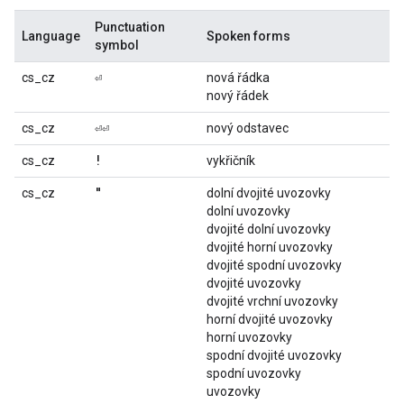
Punctuation
Language
Spoken forms
symbol
⏎
cs_cz
nová řádka
nový řádek
⏎⏎
cs_cz
nový odstavec
!
cs_cz
vykřičník
"
cs_cz
dolní dvojité uvozovky
dolní uvozovky
dvojité dolní uvozovky
dvojité horní uvozovky
dvojité spodní uvozovky
dvojité uvozovky
dvojité vrchní uvozovky
horní dvojité uvozovky
horní uvozovky
spodní dvojité uvozovky
spodní uvozovky
uvozovky