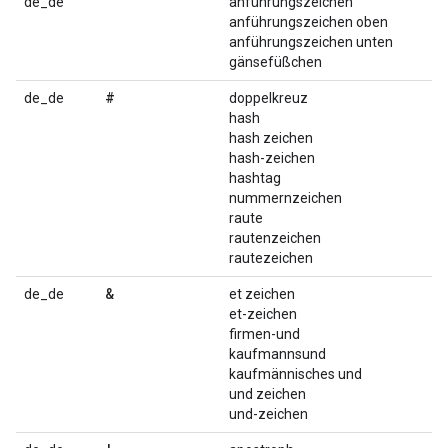
"
de_de
anführungszeichen
anführungszeichen oben
anführungszeichen unten
gänsefüßchen
#
de_de
doppelkreuz
hash
hash zeichen
hash-zeichen
hashtag
nummernzeichen
raute
rautenzeichen
rautezeichen
&
de_de
et zeichen
et-zeichen
firmen-und
kaufmannsund
kaufmännisches und
und zeichen
und-zeichen