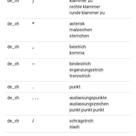
)
de_ch
klammer zu
rechte klammer
runde klammer zu
*
de_ch
asterisk
malzeichen
sternchen
,
de_ch
beistrich
komma
-
de_ch
bindestrich
ergänzungsstrich
trennstrich
.
de_ch
punkt
...
de_ch
auslassungspunkte
auslassungszeichen
punkt punkt punkt
/
de_ch
schrägstrich
slash