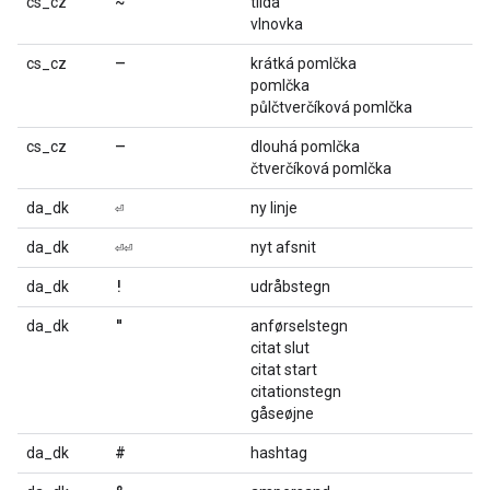
~
cs_cz
tilda
vlnovka
–
cs_cz
krátká pomlčka
pomlčka
půlčtverčíková pomlčka
—
cs_cz
dlouhá pomlčka
čtverčíková pomlčka
⏎
da_dk
ny linje
⏎⏎
da_dk
nyt afsnit
!
da_dk
udråbstegn
"
da_dk
anførselstegn
citat slut
citat start
citationstegn
gåseøjne
#
da_dk
hashtag