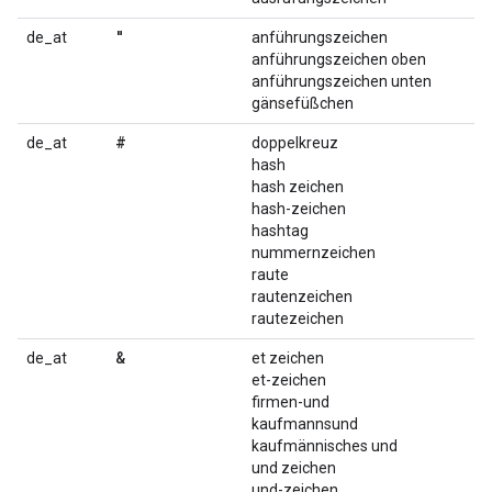
"
de_at
anführungszeichen
anführungszeichen oben
anführungszeichen unten
gänsefüßchen
#
de_at
doppelkreuz
hash
hash zeichen
hash-zeichen
hashtag
nummernzeichen
raute
rautenzeichen
rautezeichen
&
de_at
et zeichen
et-zeichen
firmen-und
kaufmannsund
kaufmännisches und
und zeichen
und-zeichen