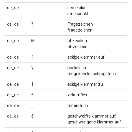
;
de_de
semikolon
strichpunkt
?
de_de
Fragezeichen
fragezeichen
@
de_de
at zeichen
at-zeichen
[
de_de
eckige klammer auf
\
de_de
backslash
umgekehrter schrägstrich
]
de_de
eckige klammer zu
^
de_de
zirkumflex
_
de_de
unterstrich
{
de_de
geschweifte klammer auf
geschwungene klammer auf