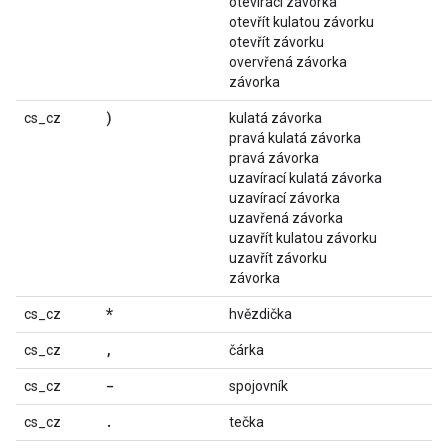
otevírací závorka
otevřít kulatou závorku
otevřít závorku
overvřená závorka
závorka
)
cs_cz
kulatá závorka
pravá kulatá závorka
pravá závorka
uzavírací kulatá závorka
uzavírací závorka
uzavřená závorka
uzavřít kulatou závorku
uzavřít závorku
závorka
*
cs_cz
hvězdička
,
cs_cz
čárka
-
cs_cz
spojovník
.
cs_cz
tečka