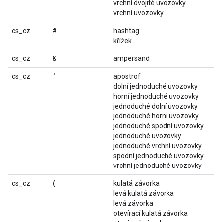
vrchní dvojité uvozovky
vrchní uvozovky
#
cs_cz
hashtag
křížek
&
cs_cz
ampersand
'
cs_cz
apostrof
dolní jednoduché uvozovky
horní jednoduché uvozovky
jednoduché dolní uvozovky
jednoduché horní uvozovky
jednoduché spodní uvozovky
jednoduché uvozovky
jednoduché vrchní uvozovky
spodní jednoduché uvozovky
vrchní jednoduché uvozovky
(
cs_cz
kulatá závorka
levá kulatá závorka
levá závorka
otevírací kulatá závorka