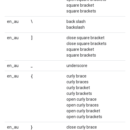
square bracket
square brackets
\
en_au
back slash
backslash
]
en_au
close square bracket
close square brackets
square bracket
square brackets
_
en_au
underscore
{
en_au
curly brace
curly braces
curly bracket
curly brackets
open curly brace
open curly braces
open curly bracket
open curly brackets
}
en_au
close curly brace