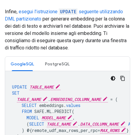
Infine,
esegui l'istruzione
UPDATE
seguente utilizzando
DML partizionato
per generare embedding per la colonna
dei dati di testo e archiviarli nel database. Puoi archiviare la
versione del modello insieme agli embedding. Ti
consigliamo di eseguire questa query durante una finestra
di traffico ridotto nel database.
GoogleSQL
PostgreSQL
UPDATE
TABLE_NAME
SET
TABLE_NAME
.
EMBEDDING_COLUMN_NAME
=
(
SELECT
embeddings
.
values
FROM
SAFE
.
ML
.
PREDICT
(
MODEL
MODEL_NAME
,
(
SELECT
TABLE_NAME
.
DATA_COLUMN_NAME
AS
)
@{
remote_udf_max_rows_per_rpc
=
MAX_ROWS
}