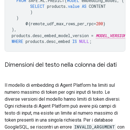
FROM
SAFE
.
ML
.
PREDICT
(
MODEL
embedding_model
,
(
SELECT
products
.
value
AS
CONTENT
)
)
@{
remote_udf_max_rows_per_rpc
=
200
}
),
products
.
desc_embed_model_version
=
MODEL_VERSION
WHERE
products
.
desc_embed
IS
NULL
;
Dimensioni del testo nella colonna dei dati
Il modello di embedding di Agent Platform ha limiti sul
numero massimo di token per ogni input di testo. Le
diverse versioni del modello hanno limiti di token diversi.
Ogni richiesta di Agent Platform può avere più campi di
testo di input, ma esiste un limite al numero massimo di
token presenti in una singola richiesta. Per i database
GoogleSQL, se riscontri un errore
INVALID_ARGUMENT
con