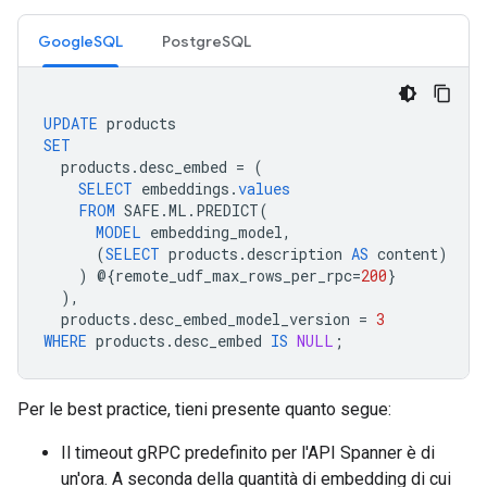
GoogleSQL
PostgreSQL
UPDATE
products
SET
products
.
desc_embed
=
(
SELECT
embeddings
.
values
FROM
SAFE
.
ML
.
PREDICT
(
MODEL
embedding_model
,
(
SELECT
products
.
description
AS
content
)
)
@{
remote_udf_max_rows_per_rpc
=
200
}
),
products
.
desc_embed_model_version
=
3
WHERE
products
.
desc_embed
IS
NULL
;
Per le best practice, tieni presente quanto segue:
Il timeout gRPC predefinito per l'API Spanner è di
un'ora. A seconda della quantità di embedding di cui