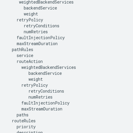
weightedBackendServices
backendService
weight
retryPolicy
retryConditions
numRetries
faultInjectionPolicy
maxStreamDuration
pathRules
service
routeAction
weightedBackendServices
backendService
weight
retryPolicy
retryConditions
numRetries
faultInjectionPolicy
maxStreamDuration
paths
routeRules
priority
description