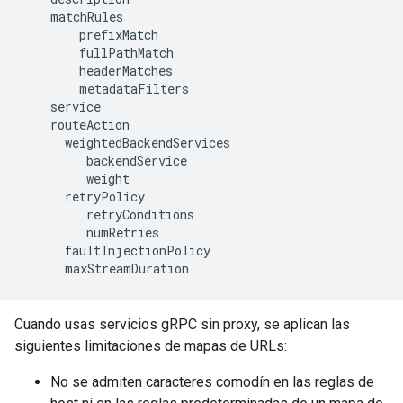
matchRules
prefixMatch
fullPathMatch
headerMatches
metadataFilters
service
routeAction
weightedBackendServices
backendService
weight
retryPolicy
retryConditions
numRetries
faultInjectionPolicy
maxStreamDuration
Cuando usas servicios gRPC sin proxy, se aplican las
siguientes limitaciones de mapas de URLs:
No se admiten caracteres comodín en las reglas de