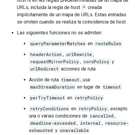
host ni en las reglas predeterminadas de un mapa de
URLs, incluida la regla de host
*
creada
implícitamente de un mapa de URLs. Estas entradas
se omiten cuando se realiza la coincidencia de host.
Las siguientes funciones no se admiten:
queryParameterMatches
en
routeRules
headerAction
,
urlRewrite
,
requestMirrorPolicy
,
corsPolicy
y
urlRedirect
acciones de ruta
Acción de ruta
timeout
; usa
maxStreamDuration
en lugar de
timeout
perTryTimeout
en
retryPolicy
retryConditions
en
retryPolicy
, excepto
una o varias condiciones de
cancelled
,
deadline-exceeded
,
internal
,
resource-
exhausted
y
unavailable