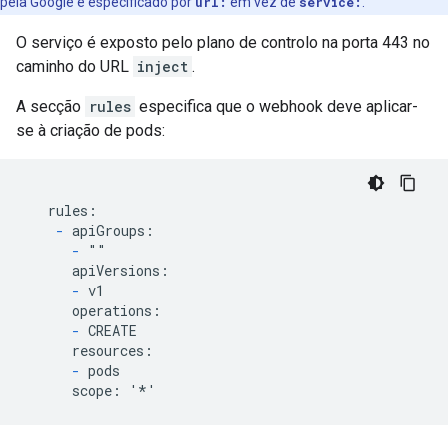
pela Google é especificado por
url:
em vez de
service:
.
O serviço é exposto pelo plano de controlo na porta 443 no
caminho do URL
inject
.
A secção
rules
especifica que o webhook deve aplicar-
se à criação de pods:
   rules:

-
 apiGroups:

-
 ""

      apiVersions:

-
 v1

      operations:

-
 CREATE

      resources:

-
 pods
