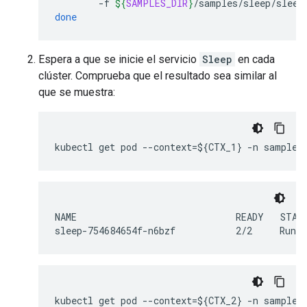
-f
${
SAMPLES_DIR
}
/samples/sleep/sleep
done
Espera a que se inicie el servicio
Sleep
en cada
clúster. Comprueba que el resultado sea similar al
que se muestra:
kubectl get pod --context=${CTX_1} -n sample 
NAME                             READY   STATU
sleep-754684654f-n6bzf           2/2     Runni
kubectl get pod --context=${CTX_2} -n sample 