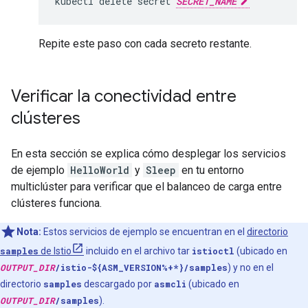
kubectl delete secret 
SECRET_NAME
Repite este paso con cada secreto restante.
Verificar la conectividad entre
clústeres
En esta sección se explica cómo desplegar los servicios
de ejemplo
HelloWorld
y
Sleep
en tu entorno
multiclúster para verificar que el balanceo de carga entre
clústeres funciona.
Nota:
Estos servicios de ejemplo se encuentran en el
directorio
samples
de Istio
incluido en el archivo tar
istioctl
(ubicado en
OUTPUT_DIR
/istio-${ASM_VERSION%+*}/samples
) y no en el
directorio
samples
descargado por
asmcli
(ubicado en
OUTPUT_DIR
/samples
).