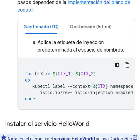
pasos dependen de la
implementación del plano de
control
.
Gestionado (TD)
Gestionado (Istiod)
Aplica la etiqueta de inyección
predeterminada al espacio de nombres:
for
CTX
in
${
CTX_1
}
${
CTX_2
}
do
kubectl
label
--context
=
${
CTX
}
namespace
s
istio.io/rev-
istio-injection
=
enabled
done
Instalar el servicio Hello
World
Nota:
En el ejemplo del
servicio HelloWorld
se usa
Docker Hub
.