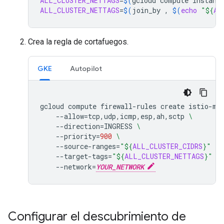
ALL_CLUSTER_NETTAGS
=
$(
gcloud
compute
instanc
ALL_CLUSTER_NETTAGS
=
$(
join_by
,
$(
echo
"
${
AL
Crea la regla de cortafuegos.
GKE
Autopilot
gcloud
compute
firewall-rules
create
istio-mu
--allow
=
tcp,udp,icmp,esp,ah,sctp
\
--direction
=
INGRESS
\
--priority
=
900
\
--source-ranges
=
"
${
ALL_CLUSTER_CIDRS
}
"
\
--target-tags
=
"
${
ALL_CLUSTER_NETTAGS
}
"
-
--network
=
YOUR_NETWORK
Configurar el descubrimiento de