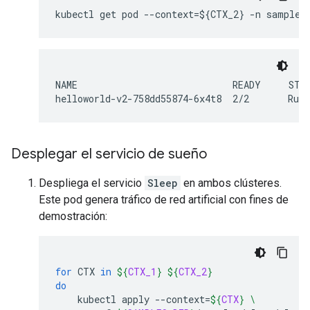
kubectl get pod --context=${CTX_2} -n sample
NAME                            READY     STAT
helloworld-v2-758dd55874-6x4t8  2/2       Runn
Desplegar el servicio de sueño
Despliega el servicio
Sleep
en ambos clústeres.
Este pod genera tráfico de red artificial con fines de
demostración:
for
CTX
in
${
CTX_1
}
${
CTX_2
}
do
kubectl
apply
--context
=
${
CTX
}
\