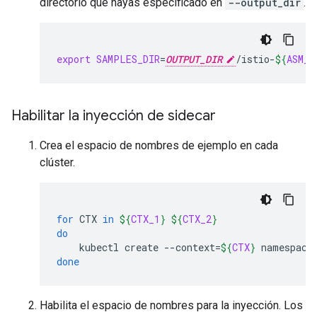
directorio que hayas especificado en
--output_dir
.
export
SAMPLES_DIR
=
OUTPUT_DIR
/istio-
${
ASM_V
Habilitar la inyección de sidecar
Crea el espacio de nombres de ejemplo en cada
clúster.
for
CTX
in
${
CTX_1
}
${
CTX_2
}
do
kubectl
create
--context
=
${
CTX
}
namespace
done
Habilita el espacio de nombres para la inyección. Los