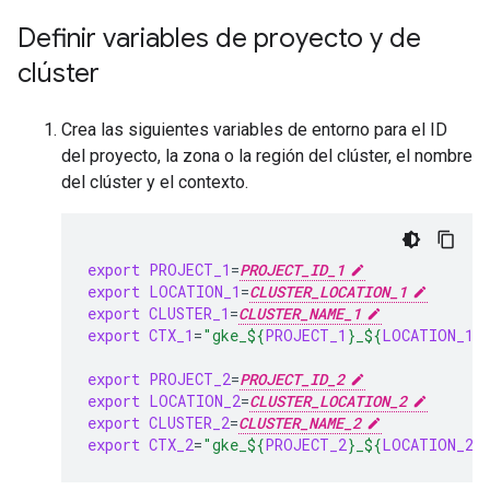
Definir variables de proyecto y de
clúster
Crea las siguientes variables de entorno para el ID
del proyecto, la zona o la región del clúster, el nombre
del clúster y el contexto.
export
PROJECT_1
=
PROJECT_ID_1
export
LOCATION_1
=
CLUSTER_LOCATION_1
export
CLUSTER_1
=
CLUSTER_NAME_1
export
CTX_1
=
"gke_
${
PROJECT_1
}
_
${
LOCATION_1
}
export
PROJECT_2
=
PROJECT_ID_2
export
LOCATION_2
=
CLUSTER_LOCATION_2
export
CLUSTER_2
=
CLUSTER_NAME_2
export
CTX_2
=
"gke_
${
PROJECT_2
}
_
${
LOCATION_2
}