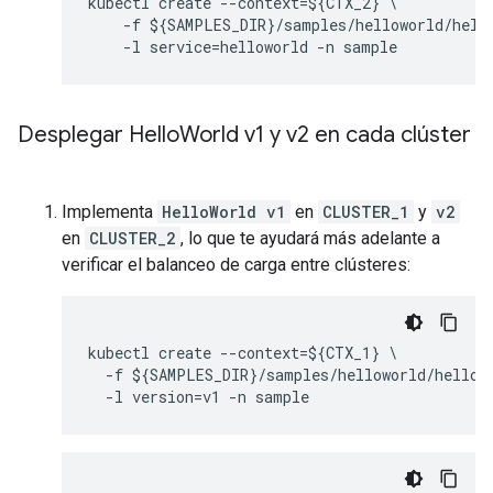
kubectl create --context=${CTX_2} \

    -f ${SAMPLES_DIR}/samples/helloworld/hello
Desplegar Hello
World v1 y v2 en cada clúster
Implementa
HelloWorld v1
en
CLUSTER_1
y
v2
en
CLUSTER_2
, lo que te ayudará más adelante a
verificar el balanceo de carga entre clústeres:
kubectl create --context=${CTX_1} \

  -f ${SAMPLES_DIR}/samples/helloworld/hellowo
  -l version=v1 -n sample