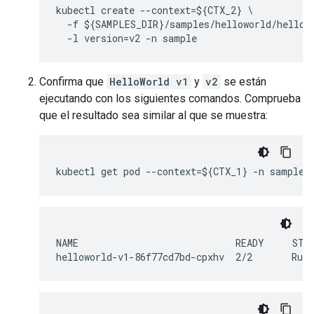
kubectl create --context=${CTX_2} \

  -f ${SAMPLES_DIR}/samples/helloworld/hellowo
  -l version=v2 -n sample
Confirma que
HelloWorld v1
y
v2
se están
ejecutando con los siguientes comandos. Comprueba
que el resultado sea similar al que se muestra:
kubectl get pod --context=${CTX_1} -n sample
NAME                            READY     STAT
helloworld-v1-86f77cd7bd-cpxhv  2/2       Runn