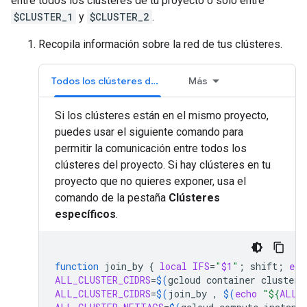
entre todos los clústeres de tu proyecto o solo entre
$CLUSTER_1
y
$CLUSTER_2
.
Recopila información sobre la red de tus clústeres.
Todos los clústeres del proyecto
Más
Si los clústeres están en el mismo proyecto,
puedes usar el siguiente comando para
permitir la comunicación entre todos los
clústeres del proyecto. Si hay clústeres en tu
proyecto que no quieres exponer, usa el
comando de la pestaña
Clústeres
específicos
.
function
join_by
{
local
IFS
=
"
$1
"
;
shift
;
ech
ALL_CLUSTER_CIDRS
=
$(
gcloud
container
clusters
ALL_CLUSTER_CIDRS
=
$(
join_by
,
$(
echo
"
${
ALL_