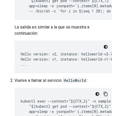
    "$(kubectl get pod --context="${CTX_1}" -n
    app=sleep -o jsonpath='{.items[0].metadata
La salida es similar a la que se muestra a
continuación:
Hello version: v2, instance: helloworld-v2-758
Hello version: v1, instance: helloworld-v1-86f
...
Vuelve a llamar al servicio
HelloWorld
:
kubectl exec --context="${CTX_2}" -n sample -c
    "$(kubectl get pod --context="${CTX_2}" -n
    app=sleep -o jsonpath='{.items[0].metadata