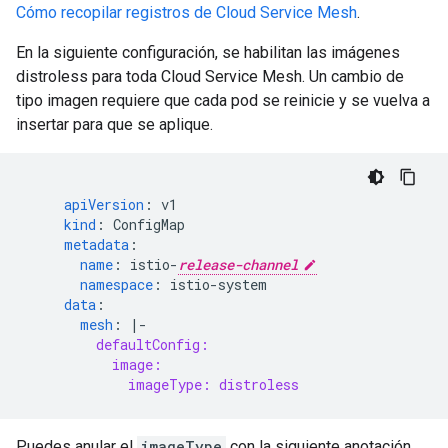
Cómo recopilar registros de Cloud Service Mesh
.
En la siguiente configuración, se habilitan las imágenes
distroless para toda Cloud Service Mesh. Un cambio de
tipo imagen requiere que cada pod se reinicie y se vuelva a
insertar para que se aplique.
apiVersion
:
v1
kind
:
ConfigMap
metadata
:
name
:
istio-
release-channel
namespace
:
istio-system
data
:
mesh
:
|-
defaultConfig:
image:
imageType: distroless
Puedes anular el
imageType
con la siguiente anotación