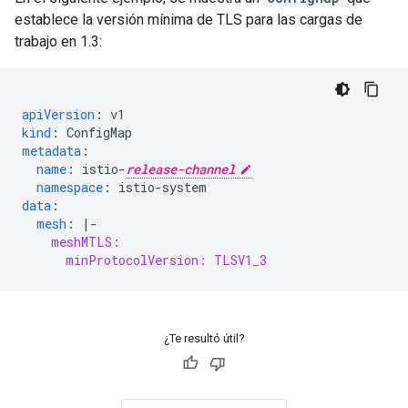
establece la versión mínima de TLS para las cargas de
trabajo en 1.3:
apiVersion
:
v1
kind
:
ConfigMap
metadata
:
name
:
istio-
release-channel
namespace
:
istio-system
data
:
mesh
:
|-
meshMTLS:
minProtocolVersion: TLSV1_3
¿Te resultó útil?