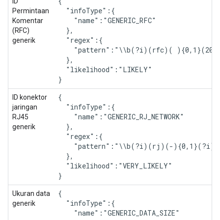
{

ID
  "infoType":{

Permintaan
    "name":"GENERIC_RFC"

Komentar
  },

(RFC)
  "regex":{

generik
    "pattern":"\\b(?i)(rfc)( ){0,1}(20|7
  },

  "likelihood":"LIKELY"

}
{

ID konektor
  "infoType":{

jaringan
    "name":"GENERIC_RJ_NETWORK"

RJ45
  },

generik
  "regex":{

    "pattern":"\\b(?i)(rj)(-){0,1}(?i)(
  },

  "likelihood":"VERY_LIKELY"

}
{

Ukuran data
  "infoType":{

generik
    "name":"GENERIC_DATA_SIZE"
