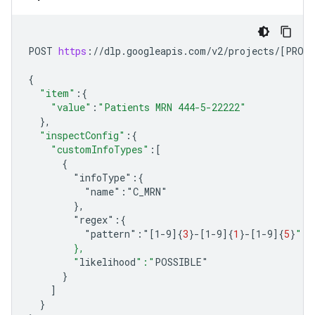
POST
https
:
//
dlp
.
googleapis
.
com
/
v2
/
projects
/[
PROJE
{
"item"
:{
"value"
:
"Patients MRN 444-5-22222"
}
,
"inspectConfig"
:{
"customInfoTypes"
:
[
      {
        "infoType":{
          "name":"C_MRN"
        },
        "regex":{
          "pattern":"[1-9
]
{
3
}
-[
1-9
]
{
1
}
-[
1-9
]
{
5
}
"
        },
        "
likelihood
":"
POSSIBLE
"
}
]
}