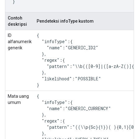
}
Contoh
Pendeteksi infoType kustom
deskripsi
{

ID
  "infoType":{

alfanumerik
    "name":"GENERIC_ID2"

generik
  },

  "regex":{

    "pattern":"\\b(([0-9]|([a-zA-Z()]{1,
  },

  "likelihood":"POSSIBLE"

}
{

Mata uang
  "infoType":{

umum
    "name":"GENERIC_CURRENCY"

  },

  "regex":{

    "pattern":"((\\p{Sc}{1})( ){0,1}[0-9
  },
