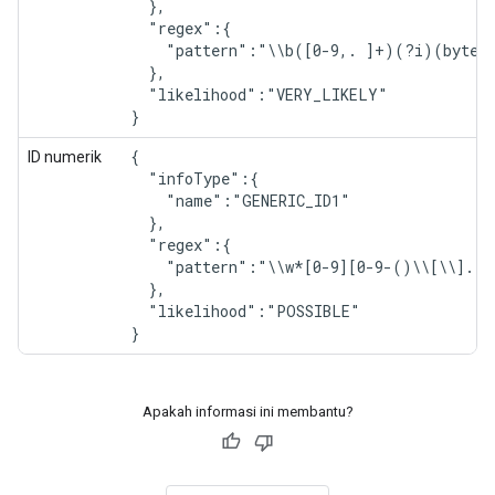
  },

  "regex":{

    "pattern":"\\b([0-9,. ]+)(?i)(byte|K
  },

  "likelihood":"VERY_LIKELY"

}
{

ID numerik
  "infoType":{

    "name":"GENERIC_ID1"

  },

  "regex":{

    "pattern":"\\w*[0-9][0-9-()\\[\\].:/
  },

  "likelihood":"POSSIBLE"

}
Apakah informasi ini membantu?