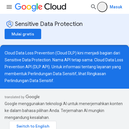
Masuk
Sensitive Data Protection
Mulai gratis
Cloud Data Loss Prevention (Cloud DLP) kini menjadi bagian dari
Sensitive Data Protection. Nama API tetap sama: Cloud Data Loss
Prevention API (DLP API). Untuk informasi tentang layanan yang
membentuk Perlindungan Data Sensitif, lihat
Ringkasan
Perlindungan Data Sensitif
.
Google menggunakan teknologi AI untuk menerjemahkan konten
ke dalam bahasa pilihan Anda. Terjemahan AI mungkin
mengandung kesalahan.