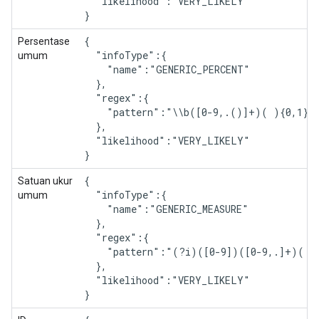
  "likelihood":"VERY_LIKELY"

}
{

Persentase
  "infoType":{

umum
    "name":"GENERIC_PERCENT"

  },

  "regex":{

    "pattern":"\\b([0-9,.()]+)( ){0,1}(%
  },

  "likelihood":"VERY_LIKELY"

}
{

Satuan ukur
  "infoType":{

umum
    "name":"GENERIC_MEASURE"

  },

  "regex":{

    "pattern":"(?i)([0-9])([0-9,.]+)( ){
  },

  "likelihood":"VERY_LIKELY"

}