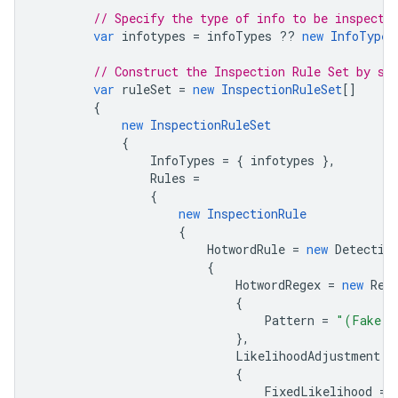
// Specify the type of info to be inspecte
var
infotypes
=
infoTypes
??
new
InfoType
[
// Construct the Inspection Rule Set by sp
var
ruleSet
=
new
InspectionRuleSet
[]
{
new
InspectionRuleSet
{
InfoTypes
=
{
infotypes
},
Rules
=
{
new
InspectionRule
{
HotwordRule
=
new
Detectio
{
HotwordRegex
=
new
Reg
{
Pattern
=
"(Fake S
},
LikelihoodAdjustment
=
{
FixedLikelihood
=