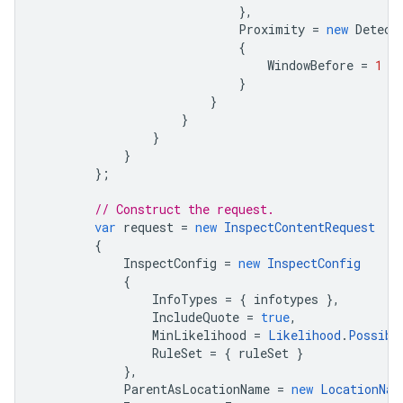
},
Proximity
=
new
Detect
{
WindowBefore
=
1
}
}
}
}
}
};
// Construct the request.
var
request
=
new
InspectContentRequest
{
InspectConfig
=
new
InspectConfig
{
InfoTypes
=
{
infotypes
},
IncludeQuote
=
true
,
MinLikelihood
=
Likelihood
.
Possibl
RuleSet
=
{
ruleSet
}
},
ParentAsLocationName
=
new
LocationNam