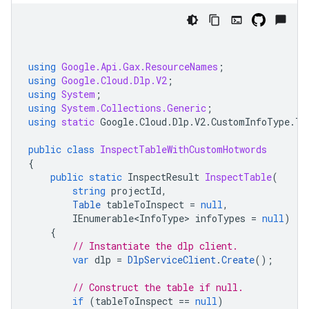
using
Google.Api.Gax.ResourceNames
;
using
Google.Cloud.Dlp.V2
;
using
System
;
using
System.Collections.Generic
;
using
static
Google
.
Cloud
.
Dlp
.
V2
.
CustomInfoType
.
Ty
public
class
InspectTableWithCustomHotwords
{
public
static
InspectResult
InspectTable
(
string
projectId
,
Table
tableToInspect
=
null
,
IEnumerable<InfoType>
infoTypes
=
null
)
{
// Instantiate the dlp client.
var
dlp
=
DlpServiceClient
.
Create
();
// Construct the table if null.
if
(
tableToInspect
==
null
)