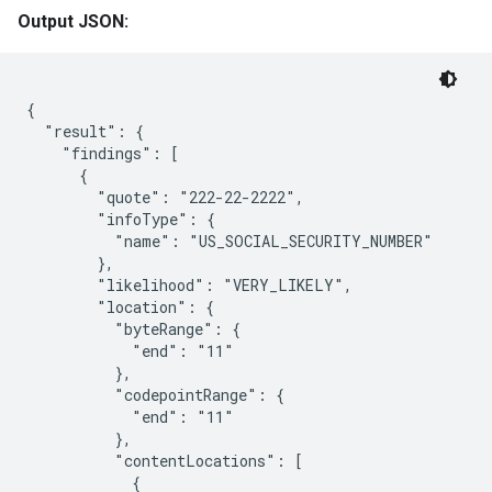
Output JSON:
{

  "result": {

    "findings": [

      {

        "quote": "222-22-2222",

        "infoType": {

          "name": "US_SOCIAL_SECURITY_NUMBER"

        },

        "likelihood": "VERY_LIKELY",

        "location": {

          "byteRange": {

            "end": "11"

          },

          "codepointRange": {

            "end": "11"

          },

          "contentLocations": [

            {
