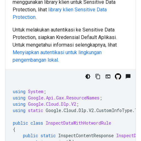
menggunakan library klien untuk Sensitive Data
Protection, lihat
library klien Sensitive Data
Protection
.
Untuk melakukan autentikasi ke Sensitive Data
Protection, siapkan Kredensial Default Aplikasi.
Untuk mengetahui informasi selengkapnya, lihat
Menyiapkan autentikasi untuk lingkungan
pengembangan lokal
.
using
System
;
using
Google.Api.Gax.ResourceNames
;
using
Google.Cloud.Dlp.V2
;
using
static
Google
.
Cloud
.
Dlp
.
V2
.
CustomInfoType
.
Ty
public
class
InspectDataWithHotwordRule
{
public
static
InspectContentResponse
InspectDa