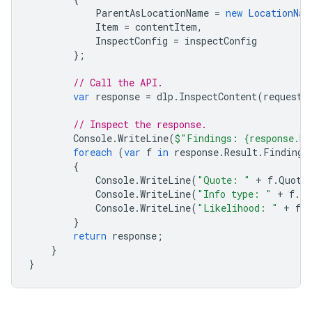
ParentAsLocationName
=
new
LocationNam
Item
=
contentItem
,
InspectConfig
=
inspectConfig
};
// Call the API.
var
response
=
dlp
.
InspectContent
(
request
)
// Inspect the response.
Console
.
WriteLine
(
$"Findings: {response.Re
foreach
(
var
f
in
response
.
Result
.
Findings
{
Console
.
WriteLine
(
"Quote: "
+
f
.
Quote
Console
.
WriteLine
(
"Info type: "
+
f
.
In
Console
.
WriteLine
(
"Likelihood: "
+
f
.
}
return
response
;
}
}