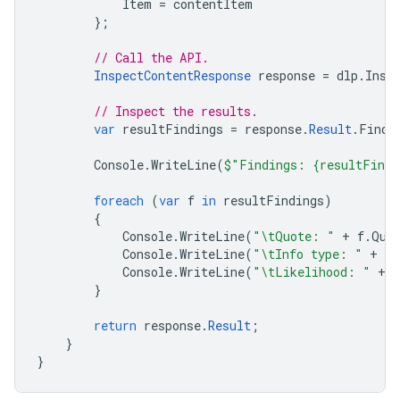
Item
=
contentItem
};
// Call the API.
InspectContentResponse
response
=
dlp
.
Insp
// Inspect the results.
var
resultFindings
=
response
.
Result
.
Findi
Console
.
WriteLine
(
$"Findings: {resultFindi
foreach
(
var
f
in
resultFindings
)
{
Console
.
WriteLine
(
"\tQuote: "
+
f
.
Quo
Console
.
WriteLine
(
"\tInfo type: "
+
f
.
Console
.
WriteLine
(
"\tLikelihood: "
+
f
}
return
response
.
Result
;
}
}