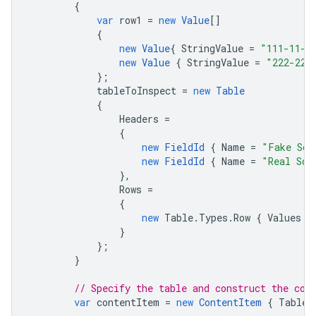
{
var
row1
=
new
Value
[]
{
new
Value
{
StringValue
=
"111-11-1
new
Value
{
StringValue
=
"222-22-
};
tableToInspect
=
new
Table
{
Headers
=
{
new
FieldId
{
Name
=
"Fake Soc
new
FieldId
{
Name
=
"Real Soc
},
Rows
=
{
new
Table
.
Types
.
Row
{
Values
=
}
};
}
// Specify the table and construct the con
var
contentItem
=
new
ContentItem
{
Table