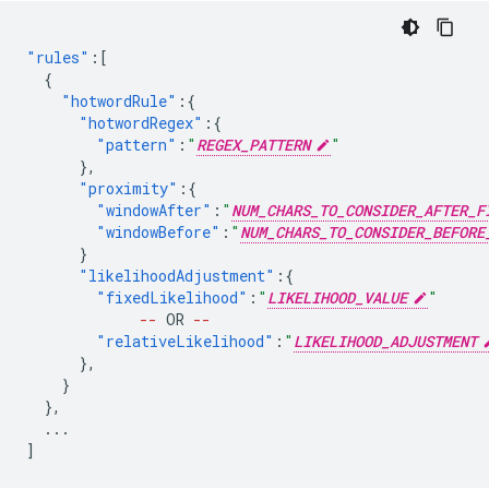
"rules"
:[
{
"hotwordRule"
:{
"hotwordRegex"
:{
"pattern"
:
"
REGEX_PATTERN
"
},
"proximity"
:{
"windowAfter"
:
"
NUM_CHARS_TO_CONSIDER_AFTER_F
"windowBefore"
:
"
NUM_CHARS_TO_CONSIDER_BEFORE
}
"likelihoodAdjustment"
:{
"fixedLikelihood"
:
"
LIKELIHOOD_VALUE
"
--
OR
--
"relativeLikelihood"
:
"
LIKELIHOOD_ADJUSTMENT
},
}
},
...
]