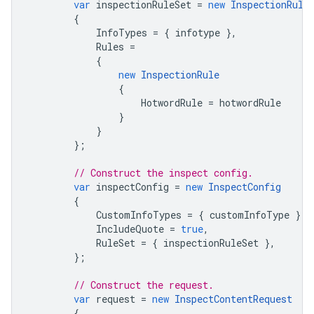
var
inspectionRuleSet
=
new
InspectionRule
{
InfoTypes
=
{
infotype
},
Rules
=
{
new
InspectionRule
{
HotwordRule
=
hotwordRule
}
}
};
// Construct the inspect config.
var
inspectConfig
=
new
InspectConfig
{
CustomInfoTypes
=
{
customInfoType
},
IncludeQuote
=
true
,
RuleSet
=
{
inspectionRuleSet
},
};
// Construct the request.
var
request
=
new
InspectContentRequest
{