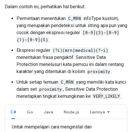
Dalam contoh ini, perhatikan hal berikut:
Permintaan menentukan
C_MRN
infoType kustom,
yang merupakan pendeteksi untuk string apa pun yang
cocok dengan ekspresi reguler
[0-9]{3}-[0-9]
{1}-[0-9]{5}
.
Ekspresi reguler
(?i)(mrn|medical)(?-i)
menentukan frasa pengaktif. Sensitive Data
Protection menelusuri kata pemicu ini dalam rentang
karakter yang ditentukan di kolom
proximity
.
Untuk setiap temuan
C_MRN
yang memiliki kata kunci
dalam set
proximity
, Sensitive Data Protection
menetapkan tingkat kemungkinan ke
VERY_LIKELY
.
C#
Go
Java
Node.js
Lainnya
Untuk mempelajari cara menginstal dan