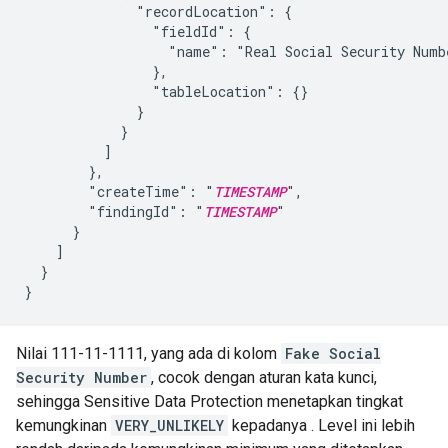
              "recordLocation": {

                "fieldId": {

                  "name": "Real Social Security Numbe
                },

                "tableLocation": {}

              }

            }

          ]

        },

        "createTime": "
TIMESTAMP
",

        "findingId": "
TIMESTAMP
"

      }

    ]

  }

Nilai 111-11-1111, yang ada di kolom
Fake Social
Security Number
, cocok dengan aturan kata kunci,
sehingga Sensitive Data Protection menetapkan tingkat
kemungkinan
VERY_UNLIKELY
kepadanya . Level ini lebih