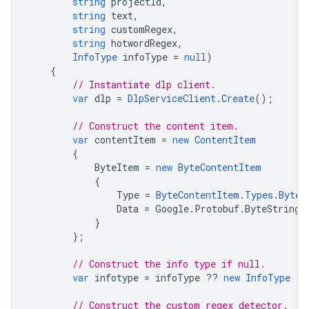
string
projectId
,
string
text
,
string
customRegex
,
string
hotwordRegex
,
InfoType
infoType
=
null
)
{
// Instantiate dlp client.
var
dlp
=
DlpServiceClient
.
Create
();
// Construct the content item.
var
contentItem
=
new
ContentItem
{
ByteItem
=
new
ByteContentItem
{
Type
=
ByteContentItem
.
Types
.
Bytes
Data
=
Google
.
Protobuf
.
ByteString
.
}
};
// Construct the info type if null.
var
infotype
=
infoType
??
new
InfoType
{
// Construct the custom regex detector.