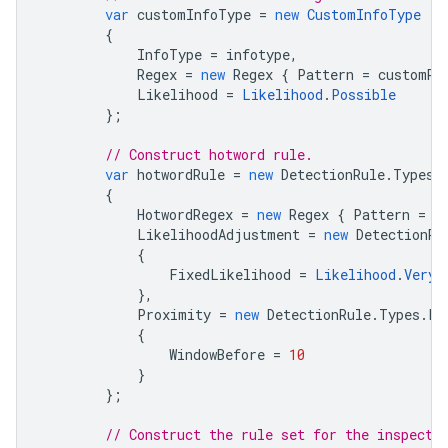
var
customInfoType
=
new
CustomInfoType
{
InfoType
=
infotype
,
Regex
=
new
Regex
{
Pattern
=
customRe
Likelihood
=
Likelihood
.
Possible
};
// Construct hotword rule.
var
hotwordRule
=
new
DetectionRule
.
Types
.
{
HotwordRegex
=
new
Regex
{
Pattern
=
h
LikelihoodAdjustment
=
new
DetectionRu
{
FixedLikelihood
=
Likelihood
.
VeryL
},
Proximity
=
new
DetectionRule
.
Types
.
Pr
{
WindowBefore
=
10
}
};
// Construct the rule set for the inspect 