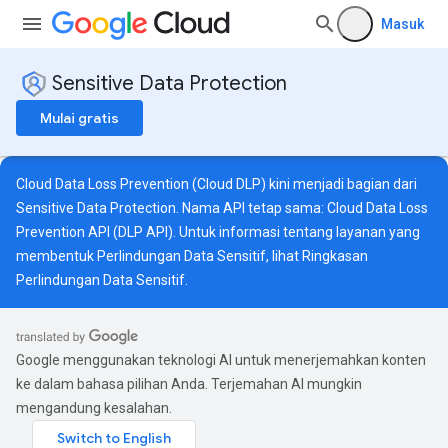
Masuk
Sensitive Data Protection
Mulai gratis
Cloud Data Loss Prevention (Cloud DLP) kini menjadi bagian dari
Sensitive Data Protection. Nama API tetap sama: Cloud Data Loss
Prevention API (DLP API). Untuk informasi tentang layanan yang
membentuk Perlindungan Data Sensitif, lihat
Ringkasan
Perlindungan Data Sensitif
.
Google menggunakan teknologi AI untuk menerjemahkan konten
ke dalam bahasa pilihan Anda. Terjemahan AI mungkin
mengandung kesalahan.