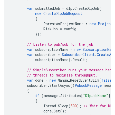
var
submittedJob
=
dlp
.
CreateDlpJob
(
new
CreateDlpJobRequest
{
ParentAsProjectName
=
new
ProjectN
RiskJob
=
config
});
// Listen to pub/sub for the job
var
subscriptionName
=
new
SubscriptionNam
var
subscriber
=
SubscriberClient
.
CreateAs
subscriptionName
).
Result
;
// SimpleSubscriber runs your message hand
// threads to maximize throughput.
var
done
=
new
ManualResetEventSlim
(
false
)
subscriber
.
StartAsync
((
PubsubMessage
messa
{
if
(
message
.
Attributes
[
"DlpJobName"
]
=
{
Thread
.
Sleep
(
500
);
// Wait for DLP
done
.
Set
();