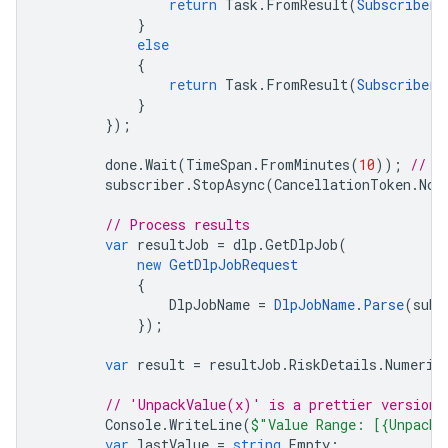
return
Task
.
FromResult
(
SubscriberC
}
else
{
return
Task
.
FromResult
(
SubscriberC
}
});
done
.
Wait
(
TimeSpan
.
FromMinutes
(
10
));
// 1
subscriber
.
StopAsync
(
CancellationToken
.
Non
// Process results
var
resultJob
=
dlp
.
GetDlpJob
(
new
GetDlpJobRequest
{
DlpJobName
=
DlpJobName
.
Parse
(
subm
});
var
result
=
resultJob
.
RiskDetails
.
Numeric
// 'UnpackValue(x)' is a prettier version 
Console
.
WriteLine
(
$"Value Range: [{UnpackV
var
lastValue
=
string
.
Empty
;