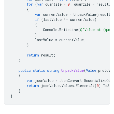
for
(
var
quantile
=
0
;
quantile
 < 
result
.
Q
{
var
currentValue
=
UnpackValue
(
result
.
if
(
lastValue
!=
currentValue
)
{
Console
.
WriteLine
(
$"Value at {quan
}
lastValue
=
currentValue
;
}
return
result
;
}
public
static
string
UnpackValue
(
Value
protoVa
{
var
jsonValue
=
JsonConvert
.
DeserializeObj
return
jsonValue
.
Values
.
ElementAt
(
0
).
ToStr
}
}