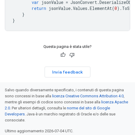
var
jsonValue
=
JsonConvert
.
DeserializeObj
return
jsonValue
.
Values
.
ElementAt
(
0
).
ToStr
}
}
Questa pagina è stata utile?
Invia feedback
Salvo quando diversamente specificato, i contenuti di questa pagina
sono concessi in base alla
licenza Creative Commons Attribution 4.0
,
mentre gli esempi di codice sono concessi in base alla
licenza Apache
2.0
. Per ulteriori dettagli, consulta le
norme del sito di Google
Developers
. Java è un marchio registrato di Oracle e/o delle sue
consociate.
Ultimo aggiornamento 2026-07-04 UTC.