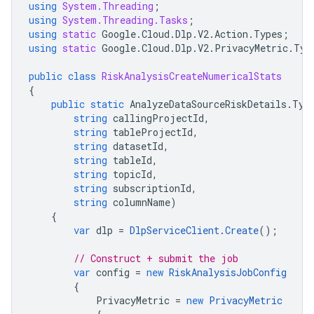
using
System.Threading
;
using
System.Threading.Tasks
;
using
static
Google
.
Cloud
.
Dlp
.
V2
.
Action
.
Types
;
using
static
Google
.
Cloud
.
Dlp
.
V2
.
PrivacyMetric
.
Typ
public
class
RiskAnalysisCreateNumericalStats
{
public
static
AnalyzeDataSourceRiskDetails
.
Typ
string
callingProjectId
,
string
tableProjectId
,
string
datasetId
,
string
tableId
,
string
topicId
,
string
subscriptionId
,
string
columnName
)
{
var
dlp
=
DlpServiceClient
.
Create
();
// Construct + submit the job
var
config
=
new
RiskAnalysisJobConfig
{
PrivacyMetric
=
new
PrivacyMetric