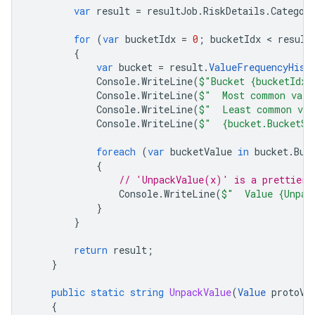
var
result
=
resultJob
.
RiskDetails
.
Categor
for
(
var
bucketIdx
=
0
;
bucketIdx
 < 
result
{
var
bucket
=
result
.
ValueFrequencyHist
Console
.
WriteLine
(
$"Bucket {bucketIdx}
Console
.
WriteLine
(
$"  Most common valu
Console
.
WriteLine
(
$"  Least common val
Console
.
WriteLine
(
$"  {bucket.BucketSi
foreach
(
var
bucketValue
in
bucket
.
Buc
{
// 'UnpackValue(x)' is a prettier 
Console
.
WriteLine
(
$"  Value {Unpac
}
}
return
result
;
}
public
static
string
UnpackValue
(
Value
protoVa
{