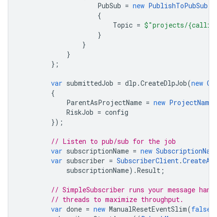
PubSub
=
new
PublishToPubSub
{
Topic
=
$"projects/{callin
}
}
}
};
var
submittedJob
=
dlp
.
CreateDlpJob
(
new
Cr
{
ParentAsProjectName
=
new
ProjectName
RiskJob
=
config
});
// Listen to pub/sub for the job
var
subscriptionName
=
new
SubscriptionNam
var
subscriber
=
SubscriberClient
.
CreateAs
subscriptionName
).
Result
;
// SimpleSubscriber runs your message hand
// threads to maximize throughput.
var
done
=
new
ManualResetEventSlim
(
false
)