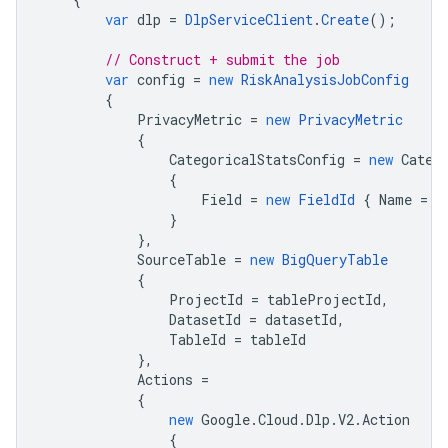
var
dlp
=
DlpServiceClient
.
Create
();
// Construct + submit the job
var
config
=
new
RiskAnalysisJobConfig
{
PrivacyMetric
=
new
PrivacyMetric
{
CategoricalStatsConfig
=
new
Categ
{
Field
=
new
FieldId
{
Name
=
c
}
},
SourceTable
=
new
BigQueryTable
{
ProjectId
=
tableProjectId
,
DatasetId
=
datasetId
,
TableId
=
tableId
},
Actions
=
{
new
Google
.
Cloud
.
Dlp
.
V2
.
Action
{