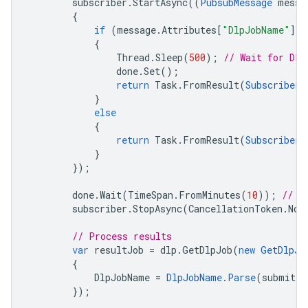
subscriber
.
StartAsync
((
PubsubMessage
messa
{
if
(
message
.
Attributes
[
"DlpJobName"
]
=
{
Thread
.
Sleep
(
500
);
// Wait for DLP
done
.
Set
();
return
Task
.
FromResult
(
SubscriberC
}
else
{
return
Task
.
FromResult
(
SubscriberC
}
});
done
.
Wait
(
TimeSpan
.
FromMinutes
(
10
));
// 1
subscriber
.
StopAsync
(
CancellationToken
.
Non
// Process results
var
resultJob
=
dlp
.
GetDlpJob
(
new
GetDlpJo
{
DlpJobName
=
DlpJobName
.
Parse
(
submitte
});