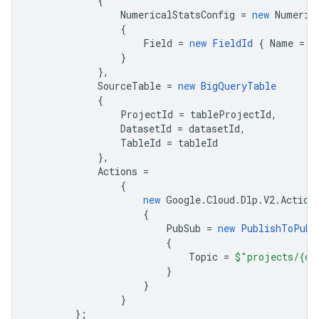
{
NumericalStatsConfig
=
new
Numeric
{
Field
=
new
FieldId
{
Name
=
c
}
},
SourceTable
=
new
BigQueryTable
{
ProjectId
=
tableProjectId
,
DatasetId
=
datasetId
,
TableId
=
tableId
},
Actions
=
{
new
Google
.
Cloud
.
Dlp
.
V2
.
Action
{
PubSub
=
new
PublishToPubS
{
Topic
=
$"projects/{ca
}
}
}
};