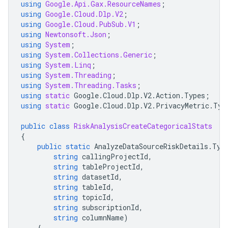
using
Google.Api.Gax.ResourceNames
;
using
Google.Cloud.Dlp.V2
;
using
Google.Cloud.PubSub.V1
;
using
Newtonsoft.Json
;
using
System
;
using
System.Collections.Generic
;
using
System.Linq
;
using
System.Threading
;
using
System.Threading.Tasks
;
using
static
Google
.
Cloud
.
Dlp
.
V2
.
Action
.
Types
;
using
static
Google
.
Cloud
.
Dlp
.
V2
.
PrivacyMetric
.
Typ
public
class
RiskAnalysisCreateCategoricalStats
{
public
static
AnalyzeDataSourceRiskDetails
.
Typ
string
callingProjectId
,
string
tableProjectId
,
string
datasetId
,
string
tableId
,
string
topicId
,
string
subscriptionId
,
string
columnName
)
{