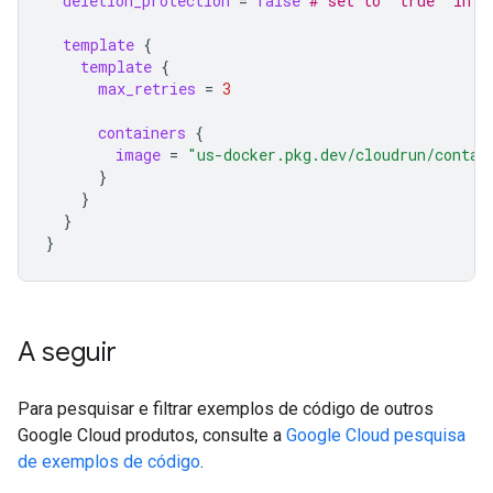
deletion_protection
=
false
 # set to "true" in p
template
{
template
{
max_retries
=
3
containers
{
image
=
"us-docker.pkg.dev/cloudrun/contai
}
}
}
}
A seguir
Para pesquisar e filtrar exemplos de código de outros
Google Cloud produtos, consulte a
Google Cloud pesquisa
de exemplos de código
.