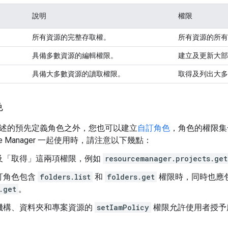
說明
權限
所有資源的完整存取權。
所有資源的所有
具備多數資源的編輯權限。
建立及更新大部
具備大多數資源的讀取權限。
取得及列出大多
色
述的預先定義角色之外，您也可以建立
自訂角色
，角色的權限集
rce Manager 一起使用時，請注意以下幾點：
及「取得」這兩項權限，例如
resourcemanager.projects.get
訂角色包含
folders.list
和
folders.get
權限時，同時也應
.get
。
機構、資料夾和專案資源的
setIamPolicy
權限允許使用者授予