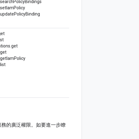
searchPolicyBindings
setIamPolicy
updatePolicyBinding
get
st
tions.
get
.get
getIamPolicy
ist
d 服務的廣泛權限。如要進一步瞭