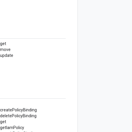
.get
s.move
update
createPolicyBinding
deletePolicyBinding
.get
getIamPolicy