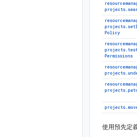
resourcemana
projects
.
sea
resourcemana
projects
.
set
Policy
resourcemana
projects
.
tes
Permissions
resourcemana
projects
.
und
resourcemana
projects
.
pat
projects
.
mov
使用預先定