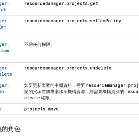
ger
.
resourcemanager
.
projects
.
get
rch
ger
.
resourcemanager
.
projects
.
set
Iam
Policy
Iam
ger
.
不需任何權限。
t
Iam
ger
.
resourcemanager
.
projects
.
undelete
elete
ger
.
resourcemanager
.
proj
如要更新專案的中繼資料，需要
ch
resou
案的父項並將專案移至機構資源，則需要機構資源的
create
權限。
e
projects
.
move
義的角色