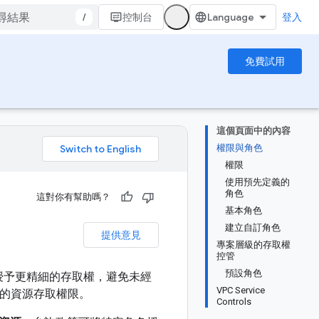
/
控制台
登入
免費試用
這個頁面中的內容
權限與角色
。
權限
使用預先定義的
角色
這對你有幫助嗎？
基本角色
建立自訂角色
提供意見
專案層級的存取權
控管
預設角色
 資源授予更精細的存取權，避免未經
VPC Service
的資源存取權限。
Controls