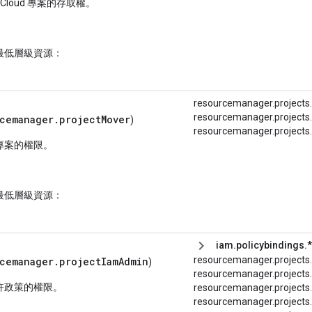
e Cloud 專案的存取權。
最低層級資源：
resourcemanager.projects
resourcemanager.project
cemanager.projectMover
)
resourcemanager.
projects.
專案的權限。
最低層級資源：
iam.policybindings.*
resourcemanager.
projects.
rcemanager.projectIamAdmin
)
resourcemanager.
projects.
許政策的權限。
resourcemanager.projects
resourcemanager.
projects.