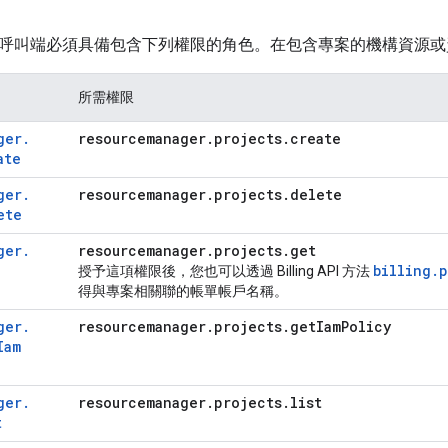
呼叫端必須具備包含下列權限的角色。在包含專案的機構資源或
所需權限
ger
.
resourcemanager
.
projects
.
create
ate
ger
.
resourcemanager
.
projects
.
delete
ete
ger
.
resourcemanager
.
projects
.
get
billing.
授予這項權限後，您也可以透過 Billing API 方法
得與專案相關聯的帳單帳戶名稱。
ger
.
resourcemanager
.
projects
.
get
Iam
Policy
Iam
ger
.
resourcemanager
.
projects
.
list
t