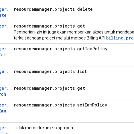
ger
.
resourcemanager
.
projects
.
delete
ete
ger
.
resourcemanager
.
projects
.
get
Pemberian izin ini juga akan memberikan akses untuk mendap
billing.pro
terkait dengan project melalui metode Billing API
ger
.
resourcemanager
.
projects
.
get
Iam
Policy
Iam
ger
.
resourcemanager
.
projects
.
list
t
ger
.
resourcemanager
.
projects
.
get
rch
ger
.
resourcemanager
.
projects
.
set
Iam
Policy
Iam
ger
.
Tidak memerlukan izin apa pun.
t
Iam