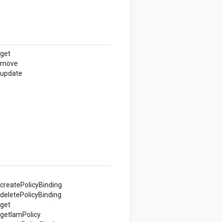
.get
s.move
update
createPolicyBinding
deletePolicyBinding
.get
getIamPolicy