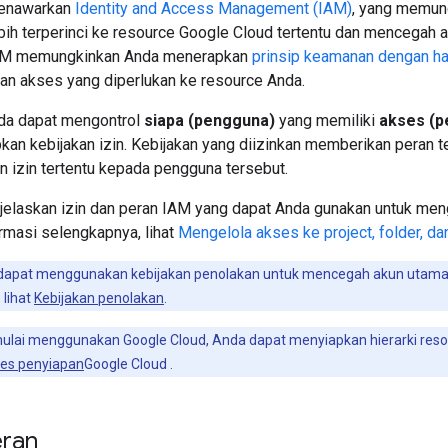
menawarkan
Identity and Access Management (IAM)
, yang memun
bih terperinci ke resource Google Cloud tertentu dan mencegah a
 IAM memungkinkan Anda menerapkan
prinsip keamanan dengan ha
n akses yang diperlukan ke resource Anda.
da dapat mengontrol
siapa (pengguna)
yang memiliki
akses (p
an kebijakan izin. Kebijakan yang diizinkan memberikan peran t
 izin tertentu kepada pengguna tersebut.
jelaskan izin dan peran IAM yang dapat Anda gunakan untuk meng
rmasi selengkapnya, lihat
Mengelola akses ke project, folder, da
dapat menggunakan kebijakan penolakan untuk mencegah akun utama 
 lihat
Kebijakan penolakan
.
mulai menggunakan Google Cloud, Anda dapat menyiapkan hierarki res
es penyiapan
Google Cloud .
eran