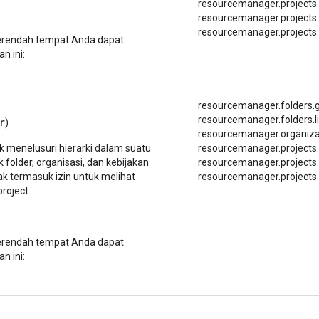
resourcemanager.
projects.
resourcemanager.
projects.
resourcemanager.
projects.
terendah tempat Anda dapat
n ini:
resourcemanager.folders.
resourcemanager.folders.li
r
)
resourcemanager.
organiza
 menelusuri hierarki dalam suatu
resourcemanager.projects
 folder, organisasi, dan kebijakan
resourcemanager.
projects.
idak termasuk izin untuk melihat
resourcemanager.projects.l
roject.
terendah tempat Anda dapat
n ini: