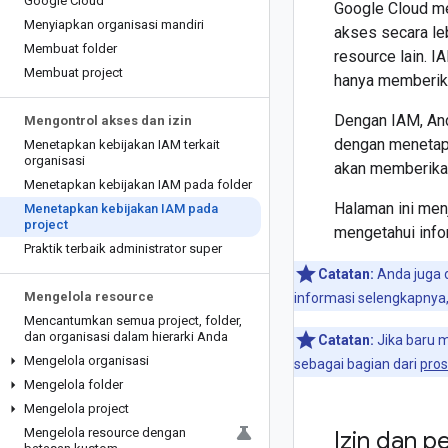
Google Cloud
Google Cloud 
Menyiapkan organisasi mandiri
akses secara le
Membuat folder
resource lain.
Membuat project
hanya memberika
Dengan IAM, An
Mengontrol akses dan izin
dengan menetapk
Menetapkan kebijakan IAM terkait
organisasi
akan memberikan
Menetapkan kebijakan IAM pada folder
Halaman ini men
Menetapkan kebijakan IAM pada
project
mengetahui info
Praktik terbaik administrator super
Catatan:
Anda juga 
Mengelola resource
informasi selengkapnya,
Mencantumkan semua project
,
folder
,
dan organisasi dalam hierarki Anda
Catatan:
Jika baru 
Mengelola organisasi
sebagai bagian dari
pros
Mengelola folder
Mengelola project
Mengelola resource dengan
Izin dan p