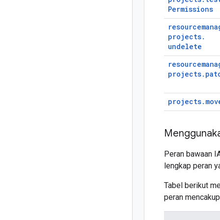
Permissions
resourcemana
projects
.
undelete
resourcemana
projects
.
pat
projects
.
mov
Menggunaka
Peran bawaan IA
lengkap peran ya
Tabel berikut m
peran mencakup 