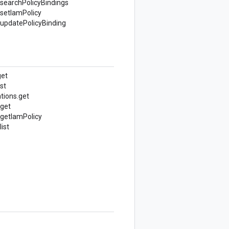
searchPolicyBindings
setIamPolicy
updatePolicyBinding
get
st
tions.
get
.get
getIamPolicy
ist