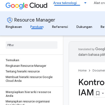
Area teknologi
Alat c
Resource Manager
Ringkasan
Panduan
Referensi
Dukungan
Re
dalam bahasa pil
Temukan
Ringkasan Resource Manager
Home
Documen
Tentang hierarki resource
Membuat hierarki resource Google
Kontro
Cloud Anda
IAM
Menyiapkan hierarki resource
Anda
Menyiapkan resource organisasi