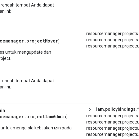
terendah tempat Anda dapat
n ini:
resourcemanager.projects
resourcemanager.project
cemanager.projectMover
)
resourcemanager.
projects.
es untuk mengupdate dan
oject.
terendah tempat Anda dapat
n ini:
iam.policybindings.*
min
resourcemanager.
projects.
rcemanager.projectIamAdmin
)
resourcemanager.
projects.
untuk mengelola kebijakan izin pada
resourcemanager.projects
resourcemanager.
projects.