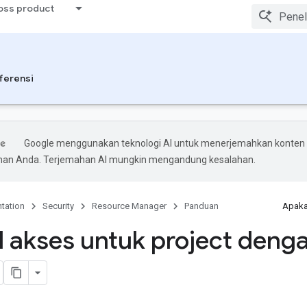
ross product
ferensi
Google menggunakan teknologi AI untuk menerjemahkan konten
ihan Anda. Terjemahan AI mungkin mengandung kesalahan.
tation
Security
Resource Manager
Panduan
Apaka
l akses untuk project deng