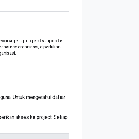
emanager
.
projects
.
update
.
esource organisasi, diperlukan
anisasi.
guna. Untuk mengetahui daftar
rikan akses ke project. Setiap