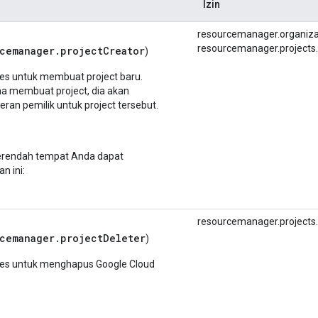
Izin
resourcemanager.
organiza
resourcemanager.
projects.
cemanager.projectCreator
)
s untuk membuat project baru.
a membuat project, dia akan
eran pemilik untuk project tersebut.
terendah tempat Anda dapat
n ini:
resourcemanager.
projects.
rcemanager.projectDeleter
)
es untuk menghapus Google Cloud