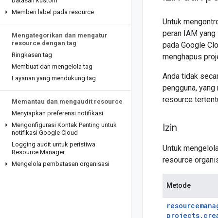
batasan kustom
Memberi label pada resource
Untuk mengontro
peran IAM yang 
Mengategorikan dan mengatur
resource dengan tag
pada Google Clo
Ringkasan tag
menghapus proje
Membuat dan mengelola tag
Anda tidak seca
Layanan yang mendukung tag
pengguna, yang 
resource tertent
Memantau dan mengaudit resource
Menyiapkan preferensi notifikasi
Mengonfigurasi Kontak Penting untuk
Izin
notifikasi Google Cloud
Logging audit untuk peristiwa
Untuk mengelola
Resource Manager
resource organis
Mengelola pembatasan organisasi
Metode
resourcemana
projects
.
cre