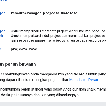
ger
.
resourcemanager
.
projects
.
undelete
ger
.
resourc
Untuk memperbarui metadata project, diperlukan izin
ch
Untuk memperbarui induk project dan memindahkan project ke r
resourcemanager
.
projects
.
create
izin
pada resource org
e
projects
.
move
n peran bawaan
M memungkinkan Anda mengelola izin yang tersedia untuk peng
ng dapat diberikan di tingkat project, lihat
Memahami Peran
.
encantumkan peran standar yang dapat Anda gunakan untuk membe
deskripsi tujuannya dan izin yang dikandungnya.