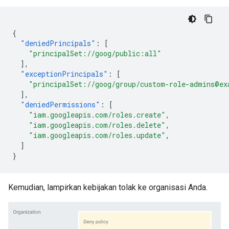
{
"deniedPrincipals"
:
[
"principalSet://goog/public:all"
],
"exceptionPrincipals"
:
[
"principalSet://goog/group/custom-role-admins@ex
],
"deniedPermissions"
:
[
"iam.googleapis.com/roles.create"
,
"iam.googleapis.com/roles.delete"
,
"iam.googleapis.com/roles.update"
,
]
}
Kemudian, lampirkan kebijakan tolak ke organisasi Anda.