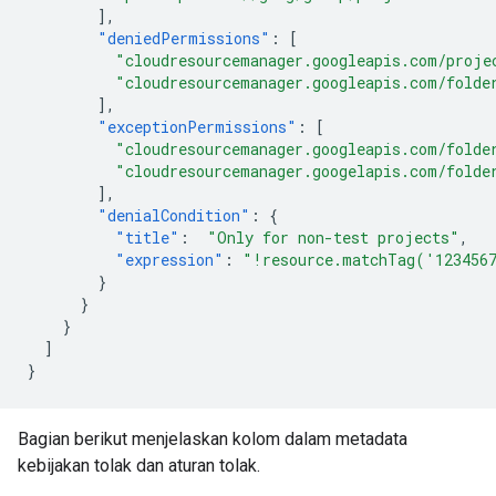
],
"deniedPermissions"
:
[
"cloudresourcemanager.googleapis.com/proje
"cloudresourcemanager.googleapis.com/folde
],
"exceptionPermissions"
:
[
"cloudresourcemanager.googleapis.com/folde
"cloudresourcemanager.googelapis.com/folde
],
"denialCondition"
:
{
"title"
:
"Only for non-test projects"
,
"expression"
:
"!resource.matchTag('123456
}
}
}
]
}
Bagian berikut menjelaskan kolom dalam metadata
kebijakan tolak dan aturan tolak.