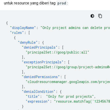
untuk resource yang diberi tag
prod
:
{
"displayName"
:
"Only project admins can delete pro
"rules"
:
[
{
"denyRule"
:
{
"deniedPrincipals"
:
[
"principalSet://goog/public:all"
],
"exceptionPrincipals"
:
[
"principalSet://goog/group/project-admins@
],
"deniedPermissions"
:
[
"cloudresourcemanager.googleapis.com/proje
],
"denialCondition"
:
{
"title"
:
"Only for prod projects"
,
"expression"
:
"resource.matchTag('1234567
}