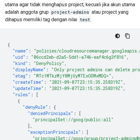
utama agar tidak menghapus project, kecuali jika akun utama
adalah anggota grup
project-admins
atau project yang
dihapus memiliki tag dengan nilai
test
.
{
"name"
:
"policies/cloudresourcemanager.googleapis
"uid"
:
"06ccd2eb-d2a5-5dd1-a746-eaf4c6g3f816"
,
"kind"
:
"DenyPolicy"
,
"displayName"
:
"Only project admins can delete pr
"etag"
:
"MTc1MTkzMjY0MjUyMTExODMxMDQ="
,
"createTime"
:
"2021-09-07T23:15:35.258319Z"
,
"updateTime"
:
"2021-09-07T23:15:35.258319Z"
,
"rules"
:
[
{
"denyRule"
:
{
"deniedPrincipals"
:
[
"principalSet://goog/public:all"
],
"exceptionPrincipals"
:
[
"principalSet://goog/group/project-admins@