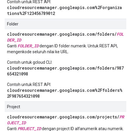
Contoh untuk REST API:
cloudresourcemanager.googleapis.com%2Forganiza
tions%2F123456789012
Folder
cloudresourcemanager.googleapis.com/folders/
FOL
DER_ID
FOLDER_ID
Ganti
dengan ID folder numerik. Untuk REST API,
mengenkode seluruh nilai ke URL.
Contoh untuk gcloud CLI:
cloudresourcemanager.googleapis.com/folders/987
654321098
Contoh untuk REST API:
cloudresourcemanager.googleapis.com%2Ffolders%
2F987654321098
Project
cloudresourcemanager.googleapis.com/projects/
PR
OJECT_ID
PROJECT_ID
Ganti
dengan project ID alfanumerik atau numerik.