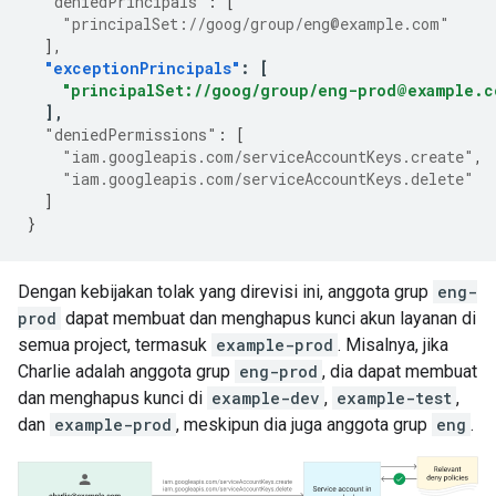
"deniedPrincipals"
:
[
"principalSet://goog/group/eng@example.com"
],
"exceptionPrincipals"
:
[
"principalSet://goog/group/eng-prod@example.c
],
"deniedPermissions"
:
[
"iam.googleapis.com/serviceAccountKeys.create"
,
"iam.googleapis.com/serviceAccountKeys.delete"
]
}
Dengan kebijakan tolak yang direvisi ini, anggota grup
eng-
prod
dapat membuat dan menghapus kunci akun layanan di
semua project, termasuk
example-prod
. Misalnya, jika
Charlie adalah anggota grup
eng-prod
, dia dapat membuat
dan menghapus kunci di
example-dev
,
example-test
,
dan
example-prod
, meskipun dia juga anggota grup
eng
.