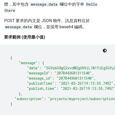
體，其中包含
message.data
欄位中的字串
Hello
there
POST 要求的內文是 JSON 物件。訊息資料位於
message.data
欄位，並採用 base64 編碼。
要求範例 (使用最小值)
{
"message"
:
{
"data"
:
"SGVsbG8gQ2xvdWQgUHViL1N1YiEgSGVy
"messageId"
:
"2070443601311540"
"message_id"
:
"2070443601311540"
"publishTime"
:
"2021-02-26T19:13:55.749Z"
"publish_time"
:
"2021-02-26T19:13:55.749Z
}
"subscription"
:
"projects/myproject/subscription
}