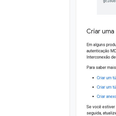
gcloud
Criar uma
Em alguns produ
autenticação MD
Interconexão de
Para saber mais
Criar um t
Criar um t
Criar anex
Se você estiver
seguida, atuali