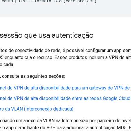
 config list --format='text(core.project)'

 sessão que usa autenticação
tos de conectividade de rede, é possível configurar um app se
5 enquanto cria o recurso. Esses produtos incluem a VPN de alta
dicada.
, consulte as seguintes seções:
únel de VPN de alta disponibilidade para um gateway de VPN de
únel de VPN de alta disponibilidade entre as redes Google Cloud
os da VLAN (Interconexão dedicada)
 criando um anexo da VLAN na Interconexão por parceiro de nível
ze o app semelhante do BGP para adicionar a autenticação MD5.