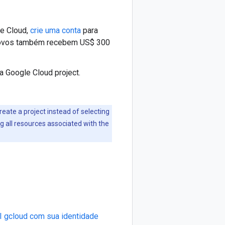
le Cloud,
crie uma conta
para
 novos também recebem US$ 300
 a Google Cloud project.
create a project instead of selecting
ng all resources associated with the
LI gcloud com sua identidade