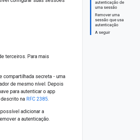
ível configurar suas sessões
autenticação de
uma sessão
Remover uma
sessão que usa
autenticação
A seguir
e terceiros. Para mais
e compartilhada secreta - uma
teador de mesmo nível. Depois
ave para autenticar o app
 descrito na
RFC 2385
.
possível adicionar a
remover a autenticação.