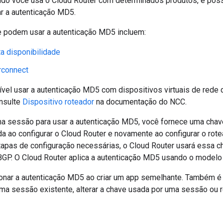
ndo você usa o Cloud Router com determinados produtos, é poss
r a autenticação MD5.
 podem usar a autenticação MD5 incluem:
a disponibilidade
rconnect
el usar a autenticação MD5 com dispositivos virtuais de rede d
nsulte
Dispositivo roteador
na documentação do NCC.
ma sessão para usar a autenticação MD5, você fornece uma chav
da ao configurar o Cloud Router e novamente ao configurar o ro
tapas de configuração necessárias, o Cloud Router usará essa ch
GP. O Cloud Router aplica a autenticação MD5 usando o modelo
ionar a autenticação MD5 ao criar um app semelhante. Também é 
uma sessão existente, alterar a chave usada por uma sessão ou 