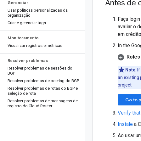
Antes de 
Gerenciar
Usar políticas personalizadas da
organização
Faça login
Criar e gerenciar tags
avaliar o
em crédito
Monitoramento
In the Goo
Visualizar registros e métricas
Roles 
Resolver problemas
Resolver problemas de sessões do
Note
: I
BGP
an existing 
Resolver problemas de peering do BGP
project.
Resolver problemas de rotas do BGP e
seleção de rota
Go to p
Resolver problemas de mensagens de
registro do Cloud Router
Verify that
Instale
a C
Ao usar um