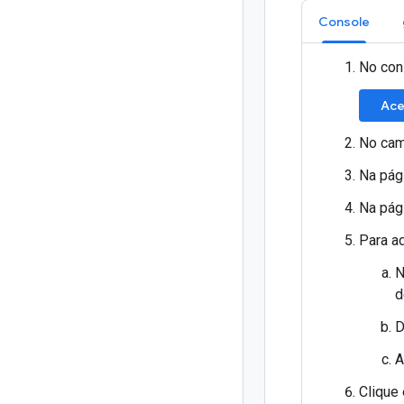
Console
No con
Ace
No ca
Na pág
Na pág
Para a
N
d
D
A
Clique