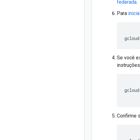
federada
.
Para
inicia
gcloud
Se você es
instruçõe
gcloud
Confirme s