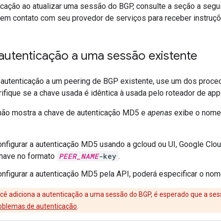
ticação ao atualizar uma sessão do BGP, consulte a seção a segu
 em contato com seu provedor de serviços para receber instruçõ
 autenticação a uma sessão existente
a autenticação a um peering de BGP existente, use um dos proced
rifique se a chave usada é idêntica à usada pelo roteador de ap
não mostra a chave de autenticação MD5 e
apenas
exibe o nome 
nfigurar a autenticação MD5 usando a gcloud ou UI, Google Clo
have no formato
PEER_NAME
-key
.
nfigurar a autenticação MD5 pela API, poderá especificar o nom
ê adiciona a autenticação a uma sessão do BGP, é esperado que a sessã
oblemas de autenticação
.