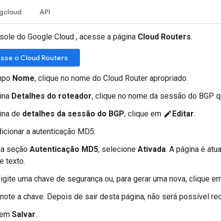
gcloud
API
sole do Google Cloud , acesse a página
Cloud Routers
.
sse o Cloud Routers
mpo
Nome
, clique no nome do Cloud Router apropriado.
ina
Detalhes do roteador
, clique no nome da sessão do BGP qu
ina de
detalhes da sessão do BGP
, clique em
Editar
.
edit
dicionar a autenticação MD5:
a seção
Autenticação MD5
, selecione
Ativada
. A página é atu
e texto.
igite uma chave de segurança ou, para gerar uma nova, clique e
note a chave. Depois de sair desta página, não será possível re
 em
Salvar
.