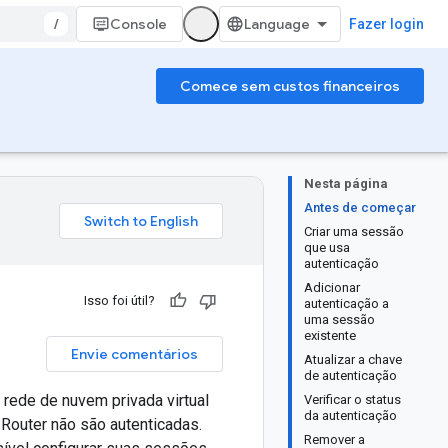
/
Console
Fazer login
Comece sem custos financeiros
Nesta página
Antes de começar
Criar uma sessão
que usa
autenticação
Adicionar
Isso foi útil?
autenticação a
uma sessão
existente
Envie comentários
Atualizar a chave
de autenticação
 rede de nuvem privada virtual
Verificar o status
da autenticação
Router não são autenticadas.
Remover a