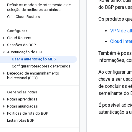
No entanto, qua
Definir os modos de roteamento e de
do BGP para usa
seleção de melhores caminhos
Criar Cloud Routers
Os produtos que
VPN de alt
Configurar
Cloud Routers
Cloud Inte
Sessões do BGP
Autenticação do BGP
Também é possív
Usar a autenticação MD5
informações, co
Configurar roteadores de terceiros
Ao configurar u
Detecção de encaminhamento
bidirecional (BFD)
chave a ser usa
de concluir as e
Gerenciar rotas
semelhante do B
Rotas aprendidas
É possível adic
Rotas anunciadas
autenticação a 
Políticas de rota do BGP
Listar rotas BGP