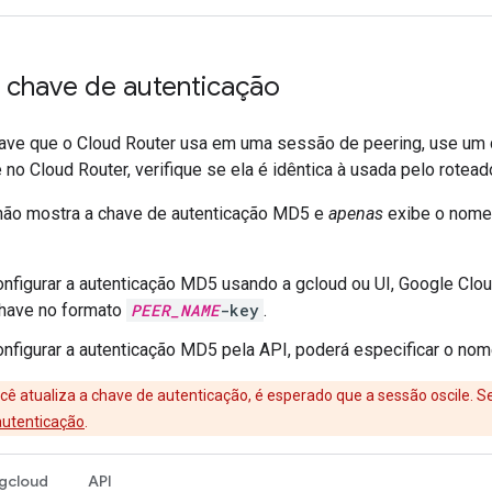
a chave de autenticação
chave que o Cloud Router usa em uma sessão de peering, use um
e no Cloud Router, verifique se ela é idêntica à usada pelo rotea
não mostra a chave de autenticação MD5 e
apenas
exibe o nome 
nfigurar a autenticação MD5 usando a gcloud ou UI, Google Clo
have no formato
PEER_NAME
-key
.
nfigurar a autenticação MD5 pela API, poderá especificar o nom
ê atualiza a chave de autenticação, é esperado que a sessão oscile. S
autenticação
.
gcloud
API