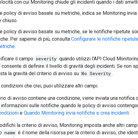
locità con cui Monitoring chiude gli incidenti quando i dati smetto
le policy di avviso basate su metriche, indica se Monitoring invia
e chiuso.
e policy di avviso basate su metriche, se le notifiche ripetute son
iche. Per saperne di più, consulta
Configurare le notifiche ripetut
etriche
.
ificare il campo
severity
quando utilizzi l'API Cloud Monitorin
onsente di definire il livello di gravità degli incidenti. Se non sp
ta la gravità del criterio di avviso su
No Severity
.
ondizioni che crei, puoi utilizzare altri campi.
rio di avviso contiene una condizione, viene inviata una notific
 informazioni sulle notifiche quando le policy di avviso contengo
ondizioni
e
Quando Monitoring invia notifiche e crea incidenti
.
difichi la criterio di avviso, Monitoring imposta anche altri camp
po
name
è il nome della risorsa per la criterio di avviso, che identi