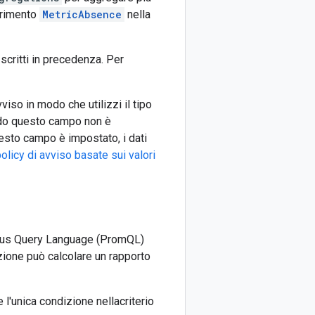
ferimento
MetricAbsence
nella
 scritti in precedenza. Per
vviso in modo che utilizzi il tipo
do questo campo non è
uesto campo è impostato, i dati
olicy di avviso basate sui valori
eus Query Language (PromQL)
zione può calcolare un rapporto
 l'unica condizione nellacriterio