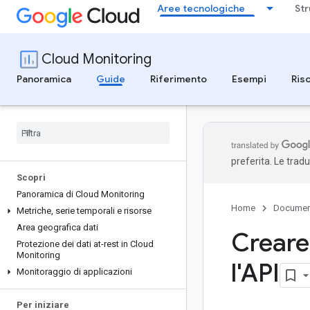
Aree tecnologiche
Str
Cloud Monitoring
Panoramica
Guide
Riferimento
Esempi
Ris
preferita. Le trad
Scopri
Panoramica di Cloud Monitoring
Home
Documen
Metriche
,
serie temporali e risorse
Area geografica dati
Creare 
Protezione dei dati at-rest in Cloud
Monitoring
l'API
Monitoraggio di applicazioni
Per iniziare