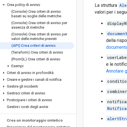
Crea policy di avviso
La struttura
Ale
(Console) Crea criteri di avviso
valori per i seg
basati su soglie delle metriche
(Console) Crea criteri di avviso per
displayN
assenza di metriche
documen
(Console) Crea criteri di avviso per
valori delle metriche previsti
della rispo
(API) Crea criteri di avviso
documentaz
(Terraform) Crea criteri di avviso
userLabe
(Prom
QL) Crea criteri di avviso
e le notifi
Esempi
Annotare gl
Criteri di avviso in profondità
Creare e gestire i canali di notifica
conditio
Gestire gli incidenti
combiner
Gestisci criteri di avviso
Posticipare i criteri di avviso
notifica
Gestire i costi degli avvisi
Notifica
alertStr
Crea un monitoraggio sintetico