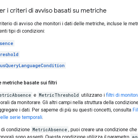
r i criteri di avviso basati su metriche
iterio di avviso che monitori i dati delle metriche, incluse le met
enti tipi di condizioni:
sence
reshold
usQueryLanguageCondition
 metriche basate sui filtri
etricAbsence
e
MetricThreshold
utilizzano i
filtri di monito
rali da monitorare. Gli altri campi nella struttura della condizion
gregare i dati. Per saperne di più su questi concetti, consulta
Fi
elle serie temporali
.
po di condizione
MetricAbsence
, puoi creare una condizione ch
emporali sono assenti. Questa condizione utilizza il parametro
ag