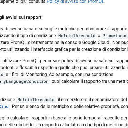
saperne di più, consulta
Policy di avviso con PromQL
.
li avvisi sui rapporti
cy di avviso basate su soglie metriche per monitorare il rapporto
ilizzando il tipo di condizione
MetricThreshold
o
Prometheus
zzare PromQL direttamente nella console Google Cloud . Non puoi
to utilizzando l'interfaccia grafica per la creazione di condizioni 
i utilizzare PromQL per creare policy di avviso basate sul rappo
potenti e flessibili rispetto a quelle che puoi creare utilizzando i
ld
e i filtri di Monitoring. Ad esempio, con una condizione
eryLanguageCondition
, puoi calcolare il rapporto tra una metr
ondizione
MetricThreshold
, il numeratore e il denominatore de
Kind
. Per un elenco delle metriche e delle relative proprietà, co
glio calcolare i rapporti in base alle serie temporali raccolte per
lori delle etichette. Un rapporto calcolato su due tipi di metriche