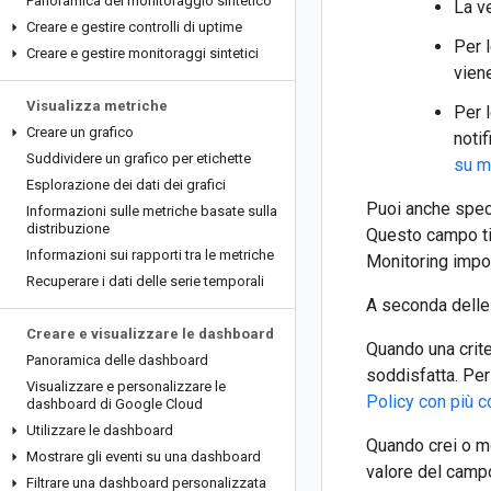
Panoramica del monitoraggio sintetico
La ve
Creare e gestire controlli di uptime
Per 
Creare e gestire monitoraggi sintetici
vien
Visualizza metriche
Per l
Creare un grafico
notif
Suddividere un grafico per etichette
su m
Esplorazione dei dati dei grafici
Puoi anche spec
Informazioni sulle metriche basate sulla
distribuzione
Questo campo ti c
Informazioni sui rapporti tra le metriche
Monitoring impos
Recuperare i dati delle serie temporali
A seconda delle c
Creare e visualizzare le dashboard
Quando una crite
Panoramica delle dashboard
soddisfatta. Per
Visualizzare e personalizzare le
Policy con più c
dashboard di Google Cloud
Utilizzare le dashboard
Quando crei o mo
Mostrare gli eventi su una dashboard
valore del cam
Filtrare una dashboard personalizzata