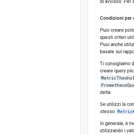
di avvisoo. Per 
Condizioni per g
Puoi creare poli
questi criteri ut
Puoi anche utili
basate sul rappor
Ti consigliamo d
creare query più 
MetricThesho
PrometheusQu
delta.
Se utilizzi la c
stesso
Metric
In generale, è me
utilizzando i va