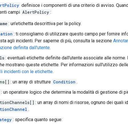
rtPolicy
definisce i componenti di una criterio di avviso. Quando
uenti campi
AlertPolicy
:
ame
: un'etichetta descrittiva per la policy.
tation
: ti consigliamo di utilizzare questo campo per fornire info
sta agli incidenti. Per saperne di più, consulta la sezione
Annotar
ione definita dall'utente
.
ls
: eventuali etichette definite dall'utente associate alle norme. 
che mostrano queste etichette. Per informazioni sull'utilizzo delle
i incidenti con le etichette
.
ns[]
: un array di strutture
Condition
.
: un operatore logico che determina la modalità di gestione di pi
tionChannels[]
: un array di nomi di risorse, ognuno dei quali i
tionChannel
.
ategy
: specifica quanto segue: