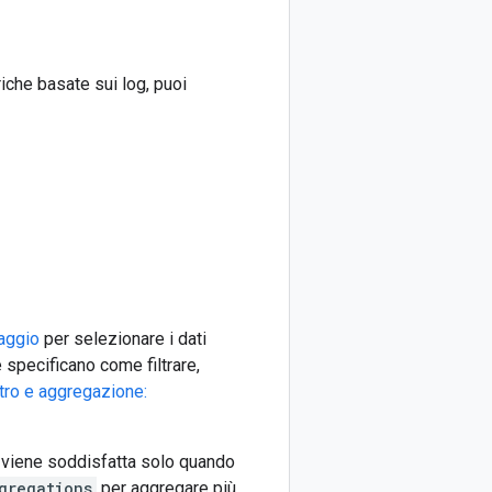
riche basate sui log, puoi
raggio
per selezionare i dati
e specificano come filtrare,
ltro e aggregazione:
e viene soddisfatta solo quando
gregations
per aggregare più