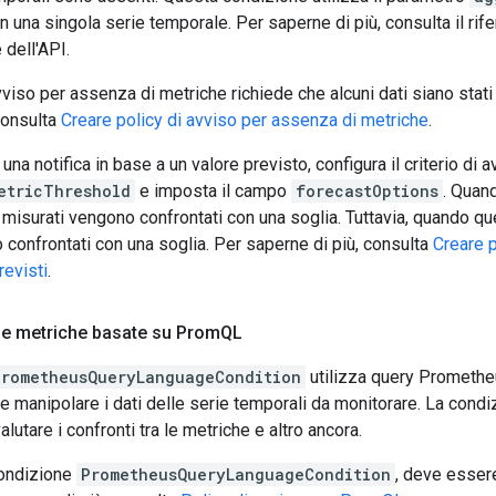
in una singola serie temporale. Per saperne di più, consulta il ri
dell'API.
avviso per assenza di metriche richiede che alcuni dati siano stati
consulta
Creare policy di avviso per assenza di metriche
.
una notifica in base a un valore previsto, configura il criterio di a
etricThreshold
e imposta il campo
forecastOptions
. Quan
i misurati vengono confrontati con una soglia. Tuttavia, quando q
 confrontati con una soglia. Per saperne di più, consulta
Creare p
revisti
.
 le metriche basate su Prom
QL
PrometheusQueryLanguageCondition
utilizza query Prometh
e manipolare i dati delle serie temporali da monitorare. La condi
valutare i confronti tra le metriche e altro ancora.
condizione
PrometheusQueryLanguageCondition
, deve essere