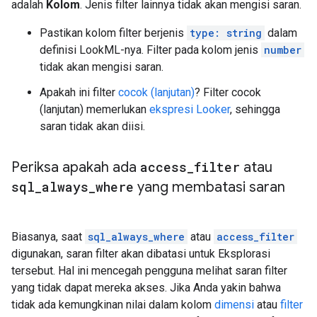
adalah
Kolom
. Jenis filter lainnya tidak akan mengisi saran.
Pastikan kolom filter berjenis
type: string
dalam
definisi LookML-nya. Filter pada kolom jenis
number
tidak akan mengisi saran.
Apakah ini filter
cocok (lanjutan)
? Filter cocok
(lanjutan) memerlukan
ekspresi Looker
, sehingga
saran tidak akan diisi.
Periksa apakah ada
access
_
filter
atau
sql
_
always
_
where
yang membatasi saran
Biasanya, saat
sql_always_where
atau
access_filter
digunakan, saran filter akan dibatasi untuk Eksplorasi
tersebut. Hal ini mencegah pengguna melihat saran filter
yang tidak dapat mereka akses. Jika Anda yakin bahwa
tidak ada kemungkinan nilai dalam kolom
dimensi
atau
filter