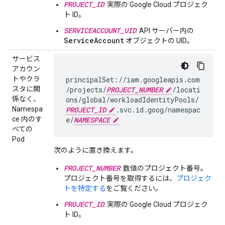
PROJECT_ID
: 実際の Google Cloud プロジェク
ト ID。
SERVICEACCOUNT_UID
: API サーバー内の
ServiceAccount
オブジェクトの UID。
サービス
アカウン
トやクラ
principalSet://iam.googleapis.com
スタに関
/projects/
PROJECT_NUMBER
/locati
係なく、
ons/global/workloadIdentityPools/
Namespa
PROJECT_ID
.svc.id.goog/namespac
ce 内のす
e/
NAMESPACE
べての
Pod
次のように置き換えます。
PROJECT_NUMBER
: 数値のプロジェクト番号。
プロジェクト番号を取得するには、
プロジェク
トを特定する
をご覧ください。
PROJECT_ID
: 実際の Google Cloud プロジェク
ト ID。