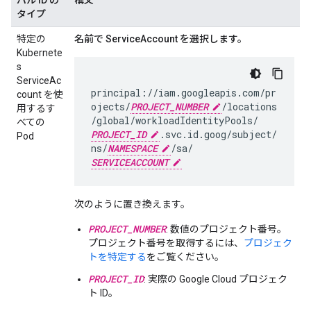
パル ID の
構文
タイプ
特定の
名前で ServiceAccount を選択します。
Kubernete
s
ServiceAc
principal://iam.googleapis.com/pr
count を使
ojects/
PROJECT_NUMBER
/locations
用するす
/global/workloadIdentityPools/
べての
PROJECT_ID
.svc.id.goog/subject/
Pod
ns/
NAMESPACE
/sa/
SERVICEACCOUNT
次のように置き換えます。
PROJECT_NUMBER
: 数値のプロジェクト番号。
プロジェクト番号を取得するには、
プロジェク
トを特定する
をご覧ください。
PROJECT_ID
: 実際の Google Cloud プロジェク
ト ID。