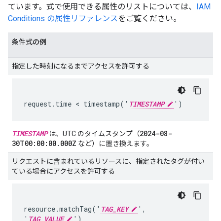
ています。式で使用できる属性のリストについては、
IAM
Conditions の属性リファレンス
をご覧ください。
条件式の例
指定した時刻になるまでアクセスを許可する
request.time < timestamp('
TIMESTAMP
')
TIMESTAMP
2024-08-
は、UTC のタイムスタンプ（
30T00:00:00.000Z
など）に置き換えます。
リクエストに含まれているリソースに、指定されたタグが付い
ている場合にアクセスを許可する
resource.matchTag('
TAG_KEY
',
'
TAG_VALUE
')