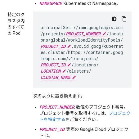
NAMESPACE
: Kubernetes の Namespace。
特定のク
ラスタ内
のすべて
principalSet://iam.googleapis.com
の Pod
/projects/
PROJECT_NUMBER
/locati
ons/global/workloadIdentityPools/
PROJECT_ID
.svc.id.goog/kubernet
es.cluster/https://container.goog
leapis.com/v1/projects/
PROJECT_ID
/locations/
LOCATION
/clusters/
CLUSTER_NAME
次のように置き換えます。
PROJECT_NUMBER
: 数値のプロジェクト番号。
プロジェクト番号を取得するには、
プロジェク
トを特定する
をご覧ください。
PROJECT_ID
: 実際の Google Cloud プロジェク
ト ID。