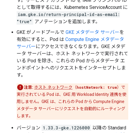
す。サービス アカウント ID を IAM プリンシパル ID
として取得するには、Kubernetes ServiceAccount に
iam.gke.io/return-principal-id-as-email:
"true"
アノテーションを追加します。
GKE がノードプールで
GKE メタデータ サーバー
を
有効にすると、Pod は
Compute Engine メタデータ
サーバー
にアクセスできなくなります。GKE メタデ
ータ サーバーは、ホスト ネットワークで実行されて
いる Pod を除き、これらの Pod からメタデータ エ
ンドポイントへのリクエストをインターセプトしま
す。
注意:
ホスト ネットワーク
（
hostNetwork: true
）で
実行されている Pod は、GKE 用 Workload Identity 連携を使
用しません。GKE は、これらの Pod から Compute Engine
メタデータ サーバーにリクエストを自動的にルーティング
します。
バージョン
1.33.3-gke.1226000
以降の Standard