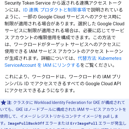
Security Token Service から返される連携アクセス トーク
ンには、
ID 連携: プロダクトと制限事項
で説明されている
ように、一部の Google Cloud サービスへのアクセス時に
制限が適用される場合があります。選択した Google Cloud
サービスに制限が適用される場合は、必要に応じてサービ
ス アカウントの権限借用を構成できます。この方法で
は、ワークロードがターゲット サービスへのアクセスに
使用できる IAM サービス アカウントのアクセス トークン
が生成されます。詳細については、
代替方法: Kubernetes
ServiceAccount を IAM にリンクする
をご覧ください。
これにより、ワークロードは、ワークロードの IAM プリ
ンシパル ID でアクセスできるすべての Google Cloud API
にアクセスできるようになります。
注:
クラスタに Workload Identity Federation for GKE が構成されて
いても、GKE はノードプールに構成された IAM サービス アカウントを
使用して、イメージ レジストリからコンテナ イメージを pull しま
す。
ImagePullBackOff
エラーまたは
ErrImagePull
エラーが発生し