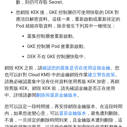
數，則仍可存取 Secret。
您銷毀 KEK 後，GKE 控制層仍可使用快取的 DEK 對
應項目解密資料。這樣一來，重新啟動或重新排定的
Pod 就能存取資料，除非發生下列其中一種情況：
叢集控制層會重新啟動。
GKE 控制層 Pod 會重新啟動。
DEK 不在 GKE 控制層快取中。
銷毀 KEK 之前，請
確認您的叢集是否在使用這個金鑰
。您
也可以針對 Cloud KMS 中的金鑰銷毀作業
建立警告政策
。
請務必確認叢集中沒有任何資料使用舊版 KEK 加密，再銷
毀舊版 KEK。銷毀 KEK 前，請先確認金鑰是否正在使用
中。詳情請參閱
刪除與還原金鑰版本
。
您可以設定一段時間後，再安排銷毀金鑰版本。在這段時間
內，如果您改變心意，可以
還原金鑰版本
，避免遭到刪除。
不過，一旦排定的刪除時間到來，且金鑰版本遭到刪除，這
項操作就無法復原。以這個金鑰版本加密的任何資料都會永