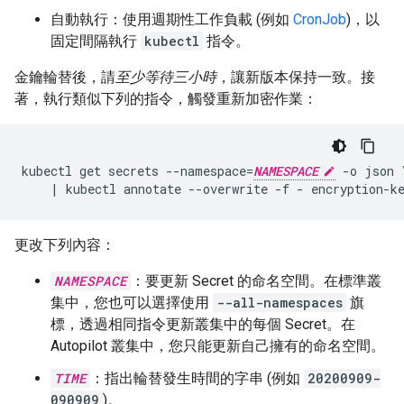
自動執行：使用週期性工作負載 (例如
CronJob
)，以
固定間隔執行
kubectl
指令。
金鑰輪替後，請
至少等待三小時
，讓新版本保持一致。接
著，執行類似下列的指令，觸發重新加密作業：
kubectl
get
secrets
--namespace
=
NAMESPACE
-o
json
|
kubectl
annotate
--overwrite
-f
-
encryption-k
更改下列內容：
NAMESPACE
：要更新 Secret 的命名空間。在標準叢
集中，您也可以選擇使用
--all-namespaces
旗
標，透過相同指令更新叢集中的每個 Secret。在
Autopilot 叢集中，您只能更新自己擁有的命名空間。
TIME
：指出輪替發生時間的字串 (例如
20200909-
090909
)。