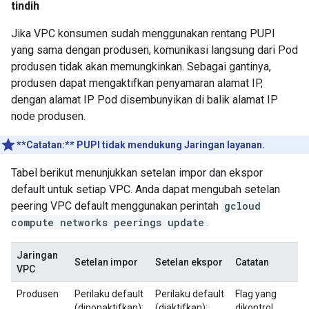
tindih
Jika VPC konsumen sudah menggunakan rentang PUPI
yang sama dengan produsen, komunikasi langsung dari Pod
produsen tidak akan memungkinkan. Sebagai gantinya,
produsen dapat mengaktifkan penyamaran alamat IP,
dengan alamat IP Pod disembunyikan di balik alamat IP
node produsen.
**Catatan:**
PUPI tidak mendukung Jaringan layanan.
Tabel berikut menunjukkan setelan impor dan ekspor
default untuk setiap VPC. Anda dapat mengubah setelan
peering VPC default menggunakan perintah
gcloud
compute networks peerings update
.
Jaringan
Setelan impor
Setelan ekspor
Catatan
VPC
Produsen
Perilaku default
Perilaku default
Flag yang
(dinonaktifkan):
(diaktifkan):
dikontrol