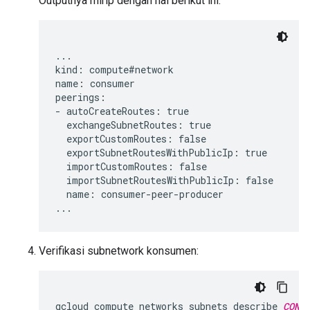
Outputnya mirip dengan hal berikut ini:
...

kind: compute#network

name: consumer

peerings:

- autoCreateRoutes: true

  exchangeSubnetRoutes: true

  exportCustomRoutes: false

  exportSubnetRoutesWithPublicIp: true

  importCustomRoutes: false

  importSubnetRoutesWithPublicIp: false

  name: consumer-peer-producer

Verifikasi subnetwork konsumen:
gcloud
compute
networks
subnets
describe
CONS