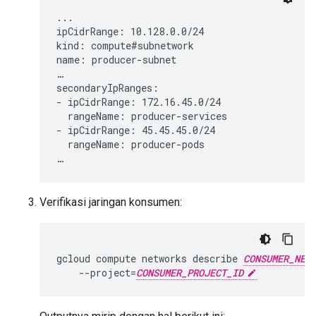
...

ipCidrRange: 10.128.0.0/24

kind: compute#subnetwork

name: producer-subnet

…

secondaryIpRanges:

- ipCidrRange: 172.16.45.0/24

  rangeName: producer-services

- ipCidrRange: 45.45.45.0/24

  rangeName: producer-pods

Verifikasi jaringan konsumen:
gcloud
compute
networks
describe
CONSUMER_NET
--project
=
CONSUMER_PROJECT_ID