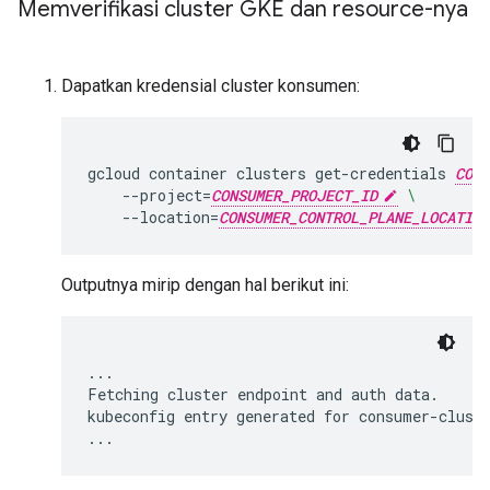
Memverifikasi cluster GKE dan resource-nya
Dapatkan kredensial cluster konsumen:
gcloud
container
clusters
get-credentials
CONS
--project
=
CONSUMER_PROJECT_ID
\
--location
=
CONSUMER_CONTROL_PLANE_LOCATION
Outputnya mirip dengan hal berikut ini:
...

Fetching cluster endpoint and auth data.

kubeconfig entry generated for consumer-cluste