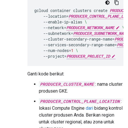
gcloud
container
clusters
create
PRODUCER
--location
=
PRODUCER_CONTROL_PLANE_LOC
--enable-ip-alias
\
--network
=
PRODUCER_NETWORK_NAME
\
--subnetwork
=
PRODUCER_SUBNETWORK_NAME
--cluster-secondary-range-name
=
PRODU
--services-secondary-range-name
=
PROD
--num-nodes
=
1
\
--project
=
PRODUCER_PROJECT_ID
Ganti kode berikut:
PRODUCER_CLUSTER_NAME
: nama cluster
produsen GKE.
PRODUCER_CONTROL_PLANE_LOCATION
:
lokasi Compute Engine
dari
bidang kontrol
cluster produsen Anda. Berikan region
untuk cluster regional, atau zona untuk