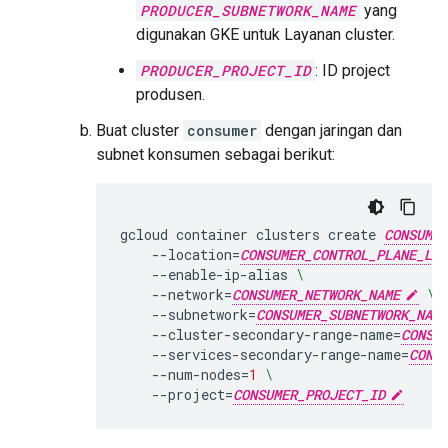
PRODUCER_SUBNETWORK_NAME
yang
digunakan GKE untuk Layanan cluster.
PRODUCER_PROJECT_ID
: ID project
produsen.
Buat cluster
consumer
dengan jaringan dan
subnet konsumen sebagai berikut:
gcloud
container
clusters
create
CONSUMER
--location
=
CONSUMER_CONTROL_PLANE_LOC
--enable-ip-alias
\
--network
=
CONSUMER_NETWORK_NAME
\
--subnetwork
=
CONSUMER_SUBNETWORK_NAME
--cluster-secondary-range-name
=
CONSU
--services-secondary-range-name
=
CONS
--num-nodes
=
1
\
--project
=
CONSUMER_PROJECT_ID