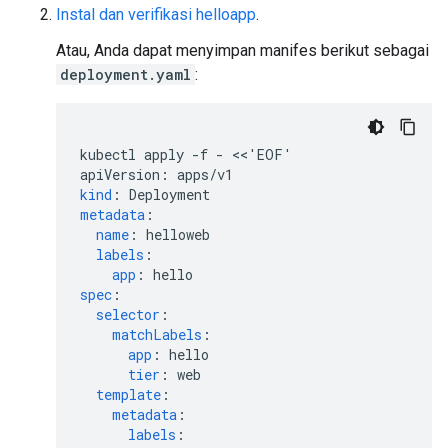
Instal dan verifikasi helloapp
.
Atau, Anda dapat menyimpan manifes berikut sebagai
deployment.yaml
:
kubectl apply -f - <<'EOF'
apiVersion
:
apps/v1
kind
:
Deployment
metadata
:
name
:
helloweb
labels
:
app
:
hello
spec
:
selector
:
matchLabels
:
app
:
hello
tier
:
web
template
:
metadata
:
labels
: