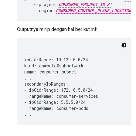
--project
=
CONSUMER_PROJECT_ID
\
--region
=
CONSUMER_CONTROL_PLANE_LOCATION
Outputnya mirip dengan hal berikut ini:
...

ipCidrRange: 10.129.0.0/24

kind: compute#subnetwork

name: consumer-subnet

...

secondaryIpRanges:

- ipCidrRange: 172.16.5.0/24

  rangeName: consumer-services

- ipCidrRange: 5.5.5.0/24

  rangeName: consumer-pods
