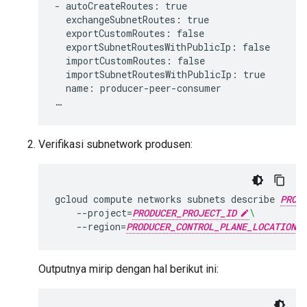
- autoCreateRoutes: true

  exchangeSubnetRoutes: true

  exportCustomRoutes: false

  exportSubnetRoutesWithPublicIp: false

  importCustomRoutes: false

  importSubnetRoutesWithPublicIp: true

  name: producer-peer-consumer

Verifikasi subnetwork produsen:
gcloud
compute
networks
subnets
describe
PROD
--project
=
PRODUCER_PROJECT_ID
\
--region
=
PRODUCER_CONTROL_PLANE_LOCATION
Outputnya mirip dengan hal berikut ini: