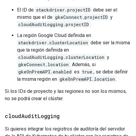
El ID de
stackdriver.projectID
debe ser el
mismo que el de
gkeConnect.projectID
y
cloudAuditLogging.projectID
.
La región Google Cloud definida en
stackdriver.clusterLocation
debe ser la misma
que la región definida en
cloudAuditLogging.clusterLocation
y
gkeConnect.location
. Además, si
gkeOnPremAPI.enabled
es
true
, se debe definir
la misma región en
gkeOnPremAPI.location
.
Si los IDs de proyecto y las regiones no son los mismos,
no se podrá crear el clúster.
cloud
Audit
Logging
Si quieres integrar los registros de auditoría del servidor