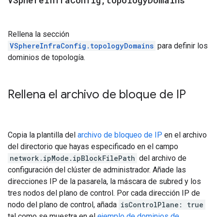
VSphere
Infra
Config
,
topology
Domains
Rellena la sección
VSphereInfraConfig.topologyDomains
para definir los
dominios de topología.
Rellena el archivo de bloque de IP
Copia la plantilla del
archivo de bloqueo de IP
en el archivo
del directorio que hayas especificado en el campo
network.ipMode.ipBlockFilePath
del archivo de
configuración del clúster de administrador. Añade las
direcciones IP de la pasarela, la máscara de subred y los
tres nodos del plano de control. Por cada dirección IP de
nodo del plano de control, añada
isControlPlane: true
tal como se muestra en el
ejemplo de dominios de