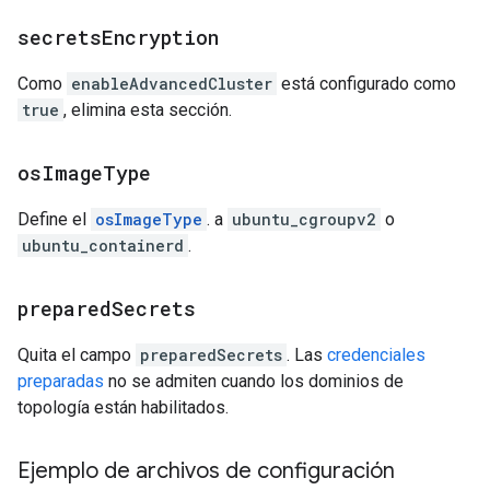
secrets
Encryption
Como
enableAdvancedCluster
está configurado como
true
, elimina esta sección.
os
Image
Type
Define el
osImageType
. a
ubuntu_cgroupv2
o
ubuntu_containerd
.
prepared
Secrets
Quita el campo
preparedSecrets
. Las
credenciales
preparadas
no se admiten cuando los dominios de
topología están habilitados.
Ejemplo de archivos de configuración