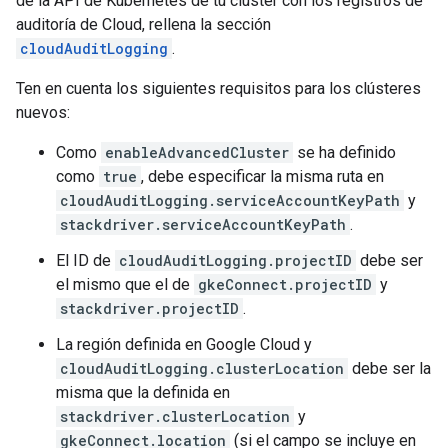
de la API de Kubernetes de tu clúster con los registros de
auditoría de Cloud, rellena la sección
cloudAuditLogging
.
Ten en cuenta los siguientes requisitos para los clústeres
nuevos:
Como
enableAdvancedCluster
se ha definido
como
true
, debe especificar la misma ruta en
cloudAuditLogging.serviceAccountKeyPath
y
stackdriver.serviceAccountKeyPath
.
El ID de
cloudAuditLogging.projectID
debe ser
el mismo que el de
gkeConnect.projectID
y
stackdriver.projectID
.
La región definida en Google Cloud y
cloudAuditLogging.clusterLocation
debe ser la
misma que la definida en
stackdriver.clusterLocation
y
gkeConnect.location
(si el campo se incluye en