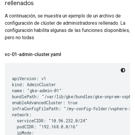
rellenados
A continuación, se muestra un ejemplo de un archivo de
configuración de clúster de administradores rellenado. La
configuración habilita algunas de las funciones disponibles,
pero no todas.
vc-01-admin-cluster
.
yaml
apiVersion: v1

kind: AdminCluster

name: "gke-admin-01"

bundlePath: "/var/lib/gke/bundles/gke-onprem-vspher
enableAdvancedCluster: true

infraConfigFilePath: "/my-config-folder/vsphere-inf
network:

  serviceCIDR: "10.96.232.0/24"

  podCIDR: "192.168.0.0/16"

  ipMode:
