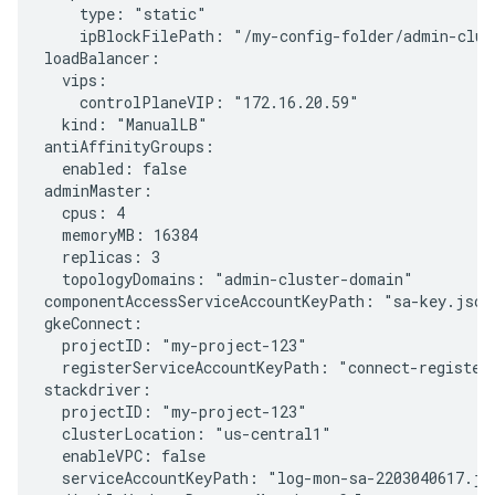
    type: "static"

    ipBlockFilePath: "/my-config-folder/admin-clust
loadBalancer:

  vips:

    controlPlaneVIP: "172.16.20.59"

  kind: "ManualLB"

antiAffinityGroups:

  enabled: false

adminMaster:

  cpus: 4

  memoryMB: 16384

  replicas: 3

  topologyDomains: "admin-cluster-domain"

componentAccessServiceAccountKeyPath: "sa-key.json"
gkeConnect:

  projectID: "my-project-123"

  registerServiceAccountKeyPath: "connect-register-
stackdriver:

  projectID: "my-project-123"

  clusterLocation: "us-central1"

  enableVPC: false

  serviceAccountKeyPath: "log-mon-sa-2203040617.jso