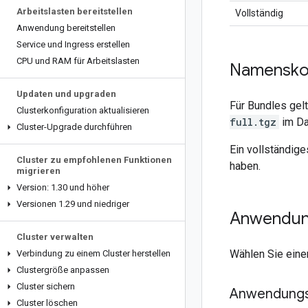
Arbeitslasten bereitstellen
Vollständig
Anwendung bereitstellen
Service und Ingress erstellen
CPU und RAM für Arbeitslasten
Namenskon
Updaten und upgraden
Für Bundles gel
Clusterkonfiguration aktualisieren
full.tgz
im Da
Cluster-Upgrade durchführen
Ein vollständig
Cluster zu empfohlenen Funktionen
haben.
migrieren
Version: 1
.
30 und höher
Versionen 1
.
29 und niedriger
Anwendung
Cluster verwalten
Wählen Sie eine
Verbindung zu einem Cluster herstellen
Clustergröße anpassen
Cluster sichern
Anwendungsf
Cluster löschen