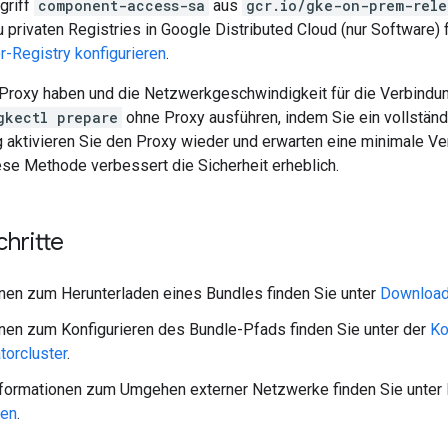
griff
component-access-sa
aus
gcr.io/gke-on-prem-rele
 privaten Registries in Google Distributed Cloud (nur Software)
r-Registry konfigurieren
.
Proxy haben und die Netzwerkgeschwindigkeit für die Verbindu
gkectl prepare
ohne Proxy ausführen, indem Sie ein vollstän
g aktivieren Sie den Proxy wieder und erwarten eine minimale V
se Methode verbessert die Sicherheit erheblich.
hritte
nen zum Herunterladen eines Bundles finden Sie unter
Downloa
nen zum Konfigurieren des Bundle-Pfads finden Sie unter der
Ko
torcluster
.
nformationen zum Umgehen externer Netzwerke finden Sie unter
ren
.