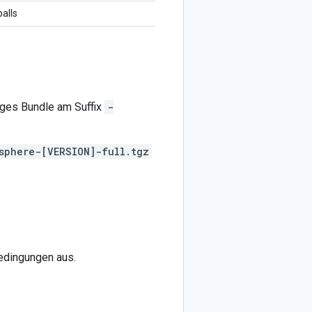
alls
iges Bundle am Suffix
-
sphere-[VERSION]-full.tgz
edingungen aus.