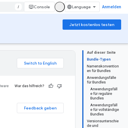
/
Console
Anmelden
Jetzt kostenlos testen
Auf dieser Seite
Bundle-Typen
Namenskonvention
en für Bundles
Anwendungsfälle
für Bundles
Mware
War das hilfreich?
Anwendungsfäll
e für reguläre
Bundles
Anwendungsfäll
Feedback geben
e für vollständige
Bundles
Versionsunterschie
de und