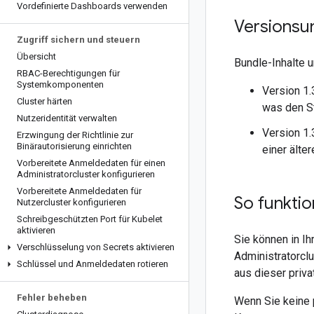
Vordefinierte Dashboards verwenden
Versionsu
Zugriff sichern und steuern
Übersicht
Bundle-Inhalte u
RBAC-Berechtigungen für
Systemkomponenten
Version 1.
Cluster härten
was den St
Nutzeridentität verwalten
Version 1.
Erzwingung der Richtlinie zur
Binärautorisierung einrichten
einer älte
Vorbereitete Anmeldedaten für einen
Administratorcluster konfigurieren
Vorbereitete Anmeldedaten für
So funktio
Nutzercluster konfigurieren
Schreibgeschützten Port für Kubelet
aktivieren
Sie können in Ih
Verschlüsselung von Secrets aktivieren
Administratorclu
Schlüssel und Anmeldedaten rotieren
aus dieser priva
Fehler beheben
Wenn Sie keine 