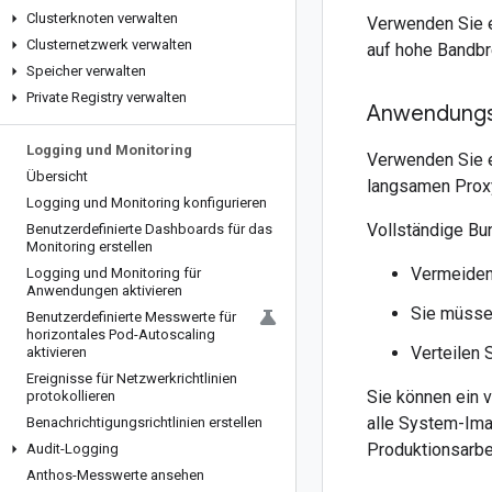
Clusterknoten verwalten
Verwenden Sie ei
Clusternetzwerk verwalten
auf hohe Bandbr
Speicher verwalten
Private Registry verwalten
Anwendungsf
Logging und Monitoring
Verwenden Sie e
Übersicht
langsamen Prox
Logging und Monitoring konfigurieren
Vollständige Bu
Benutzerdefinierte Dashboards für das
Monitoring erstellen
Vermeiden 
Logging und Monitoring für
Anwendungen aktivieren
Sie müssen
Benutzerdefinierte Messwerte für
horizontales Pod-Autoscaling
Verteilen 
aktivieren
Ereignisse für Netzwerkrichtlinien
Sie können ein 
protokollieren
alle System-Ima
Benachrichtigungsrichtlinien erstellen
Produktionsarbe
Audit-Logging
Anthos-Messwerte ansehen