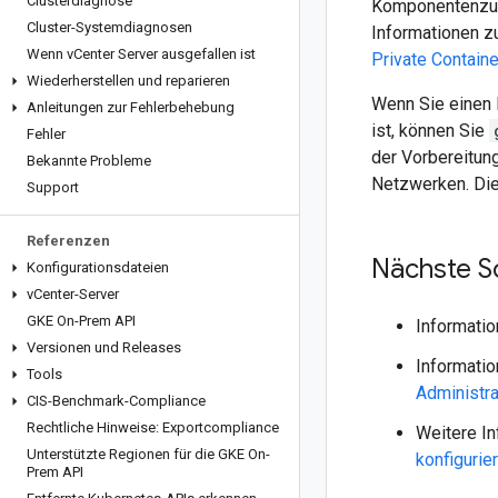
Clusterdiagnose
Komponentenzu
Cluster-Systemdiagnosen
Informationen zu
Wenn v
Center Server ausgefallen ist
Private Containe
Wiederherstellen und reparieren
Wenn Sie einen 
Anleitungen zur Fehlerbehebung
ist, können Sie
Fehler
der Vorbereitun
Bekannte Probleme
Netzwerken. Die
Support
Referenzen
Nächste Sc
Konfigurationsdateien
v
Center-Server
GKE On-Prem API
Informatio
Versionen und Releases
Informatio
Tools
Administra
CIS-Benchmark-Compliance
Rechtliche Hinweise: Exportcompliance
Weitere I
Unterstützte Regionen für die GKE On-
konfigurie
Prem API