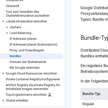
Installieren
Übersicht
Google Distribu
Tool zum Verwalten des
Proxyverbindung
Clusterlebenszyklus auswählen
Typen, Bundle-I
Lokale Infrastruktur einrichten
v
Sphere
Load Balancing
Bundle-Ty
IP-Adressen planen
IP-Adressen planen (Kubeception)
Distributed Clo
Proxy- und Firewallregeln
Bundles enthalte
Bundles
Grenzen der Skalierbarkeit
Ein reguläres Bu
Mit Google verbinden
Betriebssystem
Google Cloud-Ressourcen einrichten
Private Container Registry konfigurieren
In der folgenden
Artifact Registry als private Registry für
Arbeitslast-Images verwenden
Bundle-Typ
Topologiedomains einrichten
Cluster erstellen
Regulär