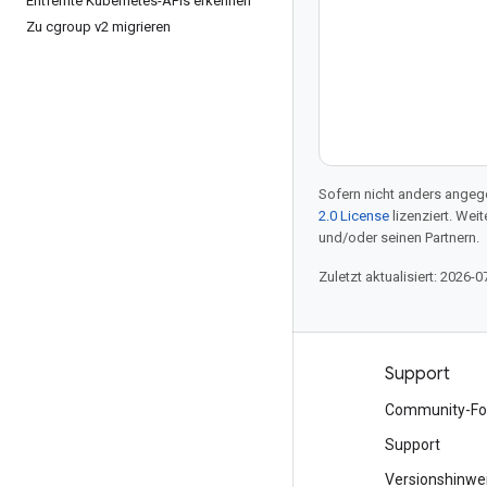
Entfernte Kubernetes-APIs erkennen
Zu cgroup v2 migrieren
Sofern nicht anders angege
2.0 License
lizenziert. Wei
und/oder seinen Partnern.
Zuletzt aktualisiert: 2026-0
Produkte und Preise
Support
Alle Produkte ansehen
Community-Fo
Google Cloud-Preise
Support
Google Cloud Marketplace
Versionshinwe