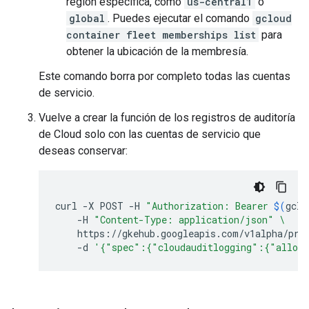
región específica, como
us-central1
o
global
. Puedes ejecutar el comando
gcloud
container fleet memberships list
para
obtener la ubicación de la membresía.
Este comando borra por completo todas las cuentas
de servicio.
Vuelve a crear la función de los registros de auditoría
de Cloud solo con las cuentas de servicio que
deseas conservar:
curl
-X
POST
-H
"Authorization: Bearer 
$(
gclo
-H
"Content-Type: application/json"
\
https://gkehub.googleapis.com/v1alpha/pro
-d
'{"spec":{"cloudauditlogging":{"allowl