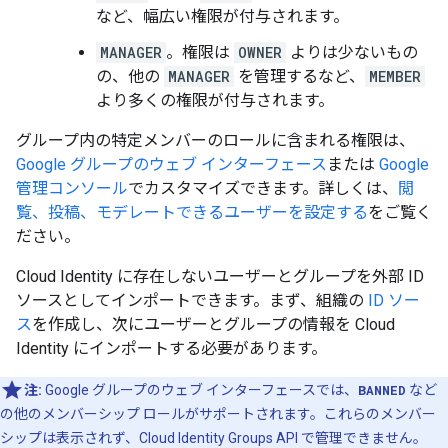
など、幅広い権限が付与されます。
MANAGER
。権限は
OWNER
よりは少ないもの
の、他の
MANAGER
を管理するなど、
MEMBER
より多くの権限が付与されます。
グループ内の特定メンバーのロールに含まれる権限は、
Google グループのウェブ インターフェース
または
Google
管理コンソール
でカスタマイズできます。詳しくは、
閲
覧、投稿、モデレートできるユーザーを設定する
をご覧く
ださい。
Cloud Identity に存在しないユーザーとグループを外部 ID
ソースとしてインポートできます。まず、組織の
ID ソー
ス
を作成し、次にユーザーとグループの情報を Cloud
Identity にインポートする必要があります。
注:
Google グループのウェブ インターフェースでは、
BANNED
など
の他のメンバーシップ ロールがサポートされます。これらのメンバー
シップは表示されず、Cloud Identity Groups API で管理できません。