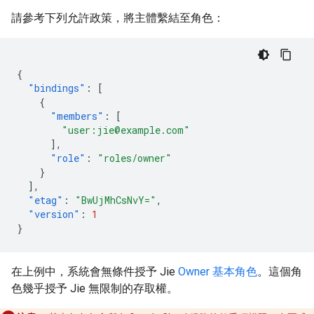
請參考下列允許政策，將主體繫結至角色：
{
"bindings"
:
[
{
"members"
:
[
"user:jie@example.com"
],
"role"
:
"roles/owner"
}
],
"etag"
:
"BwUjMhCsNvY="
,
"version"
:
1
}
在上例中，系統會無條件授予 Jie
Owner 基本角色
。這個角
色幾乎授予 Jie 無限制的存取權。