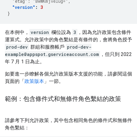
"etag"
:
"BwWKmjvelug="
,
"version"
:
3
}
在本例中，
version
欄位設為
3
，因為允許政策包含條件
運算式。允許政策中的角色繫結是有條件的，會將角色授予
prod-dev
群組和服務帳戶
prod-dev-
example@appspot.gserviceaccount.com
，但只到 2022
年 7 月 1 日為止。
如要進一步瞭解各個允許政策版本支援的功能，請參閱這個
頁面的「
政策版本
」一節。
範例：包含條件式和無條件角色繫結的政策
請參考下列允許政策，其中包含相同角色的條件式和無條件
角色繫結：