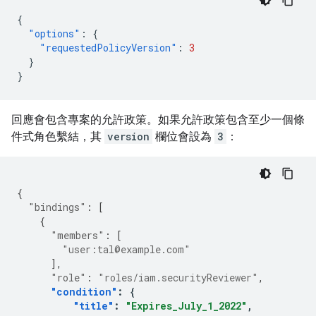
{
"options"
:
{
"requestedPolicyVersion"
:
3
}
}
回應會包含專案的允許政策。如果允許政策包含至少一個條
件式角色繫結，其
version
欄位會設為
3
：
{
"bindings"
:
[
{
"members"
:
[
"user:tal@example.com"
],
"role"
:
"roles/iam.securityReviewer"
,
"condition"
:
{
"title"
:
"Expires_July_1_2022"
,