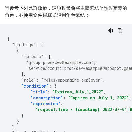
請參考下列允許政策，這項政策會將主體繫結至預先定義的
角色，並使用條件運算式限制角色繫結：
{
"bindings"
:
[
{
"members"
:
[
"group:prod-dev@example.com"
,
"serviceAccount:prod-dev-example@appspot.gse
],
"role"
:
"roles/appengine.deployer"
,
"condition"
:
{
"title"
:
"Expires_July_1_2022"
,
"description"
:
"Expires on July 1, 2022"
,
"expression"
:
"request.time < timestamp('2022-07-01T0
}
}
],