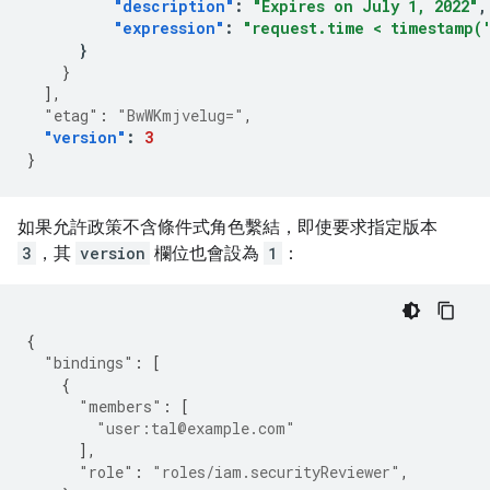
"description"
:
"Expires on July 1, 2022"
,
"expression"
:
"request.time < timestamp(
}
}
],
"etag"
:
"BwWKmjvelug="
,
"version"
:
3
}
如果允許政策不含條件式角色繫結，即使要求指定版本
3
，其
version
欄位也會設為
1
：
{
"bindings"
:
[
{
"members"
:
[
"user:tal@example.com"
],
"role"
:
"roles/iam.securityReviewer"
,