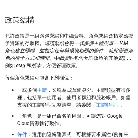
政策結構
允許政策是一組
角色繫結
和中繼資料。角色繫結會指定應授
予資源的存取權。
這項繫結會將一或多個
主體
與單一 IAM
角色
建立關聯，並指定任何與環境相關的
條件
，藉此變更角
色的授予方式和時間。
中繼資料包含允許政策的其他資訊，
例如
etag
和
版本
，方便管理政策。
每個角色繫結可包含下列欄位：
一或多個
主體
，又稱為
成員
或
身分
。主體類型有很多
種，包括單一使用者、使用者群組和服務帳戶。如需
支援的主體類型完整清單，請參閱「
主體類型
」。
「角色」
是一組已命名的權限，可讓您對 Google
Cloud資源執行動作。
條件
：選用的邏輯運算式，可根據要求屬性 (例如來