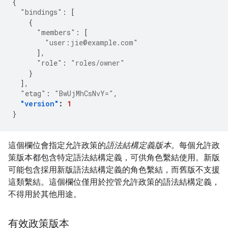
{
"bindings"
:
[
{
"members"
:
[
"user:jie@example.com"
],
"role"
:
"roles/owner"
}
],
"etag"
:
"BwUjMhCsNvY="
,
"version"
:
1
}
這個欄位會指定允許政策的
語法結構定義版本
。每個允許政
策版本都包含特定語法結構定義，可供角色繫結使用。新版
可能包含採用新版語法結構定義的角色繫結，而舊版不支援
這類繫結。這個欄位僅用於控管允許政策的語法結構定義，
不得用於其他用途。
有效政策版本