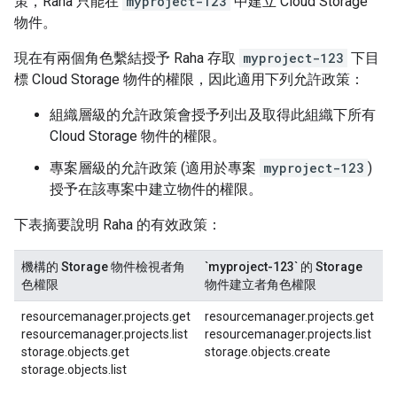
策，Raha 只能在
myproject-123
中建立 Cloud Storage
物件。
現在有兩個角色繫結授予 Raha 存取
myproject-123
下目
標 Cloud Storage 物件的權限，因此適用下列允許政策：
組織層級的允許政策會授予列出及取得此組織下所有
Cloud Storage 物件的權限。
專案層級的允許政策 (適用於專案
myproject-123
)
授予在該專案中建立物件的權限。
下表摘要說明 Raha 的有效政策：
機構的 Storage 物件檢視者角
`myproject-123` 的 Storage
R
色權限
物件建立者角色權限
resourcemanager.projects.get
resourcemanager.projects.get
r
resourcemanager.projects.list
resourcemanager.projects.list
r
storage.objects.get
storage.objects.create
s
storage.objects.list
s
s