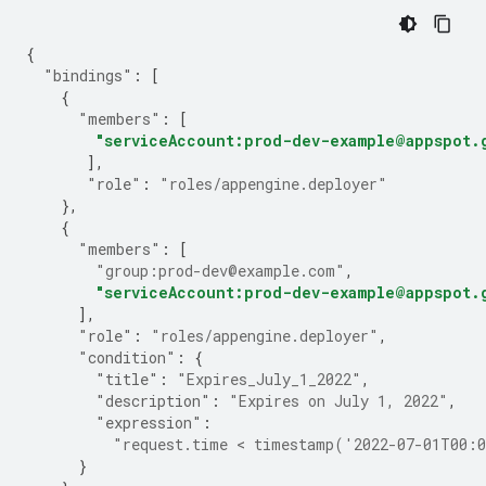
{
"bindings"
:
[
{
"members"
:
[
"serviceAccount:prod-dev-example@appspot.
],
"role"
:
"roles/appengine.deployer"
},
{
"members"
:
[
"group:prod-dev@example.com"
,
"serviceAccount:prod-dev-example@appspot.
],
"role"
:
"roles/appengine.deployer"
,
"condition"
:
{
"title"
:
"Expires_July_1_2022"
,
"description"
:
"Expires on July 1, 2022"
,
"expression"
:
"request.time < timestamp('2022-07-01T00:
}