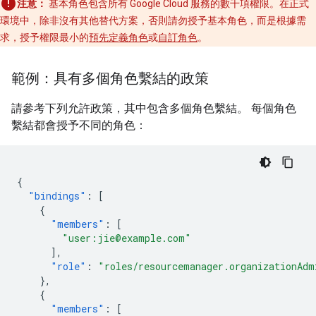
注意：
基本角色包含所有 Google Cloud 服務的數千項權限。在正式
環境中，除非沒有其他替代方案，否則請勿授予基本角色，而是根據需
求，授予權限最小的
預先定義角色
或
自訂角色
。
範例：具有多個角色繫結的政策
請參考下列允許政策，其中包含多個角色繫結。 每個角色
繫結都會授予不同的角色：
{
"bindings"
:
[
{
"members"
:
[
"user:jie@example.com"
],
"role"
:
"roles/resourcemanager.organizationAdm
},
{
"members"
:
[