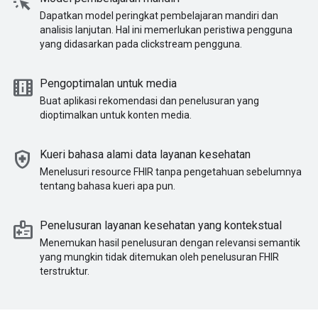
web_traffic
Dapatkan model peringkat pembelajaran mandiri dan
analisis lanjutan. Hal ini memerlukan peristiwa pengguna
yang didasarkan pada clickstream pengguna.
movie_info
Pengoptimalan untuk media
Buat aplikasi rekomendasi dan penelusuran yang
dioptimalkan untuk konten media.
health_and_safety
Kueri bahasa alami data layanan kesehatan
Menelusuri resource FHIR tanpa pengetahuan sebelumnya
tentang bahasa kueri apa pun.
medical_information
Penelusuran layanan kesehatan yang kontekstual
Menemukan hasil penelusuran dengan relevansi semantik
yang mungkin tidak ditemukan oleh penelusuran FHIR
terstruktur.