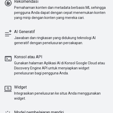
recommend
Rekomendasi
Pemahaman konten dan metadata berbasis ML sehingga
pengguna Anda dapat dengan cepat menemukan konten
yang mirip dengan konten yang mereka cari.
text_analysis
AI Generatif
Jawaban dan ringkasan yang didukung teknologi AI
generatif dengan penelusuran percakapan.
terminal
Konsol atau API
Gunakan halaman Aplikasi AI di Konsol Google Cloud atau
Discovery Engine API untuk menyiapkan widget
penelusuran bagi pengguna Anda.
screen_search_desktop
Widget
Integrasikan penelusuran ke situs Anda menggunakan
widget.
Model pembelajaran mandiri