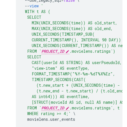
--
use_legacy_sql
=
false
\
--
view
'
 WITH t AS (
  SELECT
    MIN(UNIX_SECONDS(time)) AS old_start,
    MAX(UNIX_SECONDS(time)) AS old_end,
    UNIX_SECONDS(TIMESTAMP_SUB(
    CURRENT_TIMESTAMP(), INTERVAL 90 DAY)) A
    UNIX_SECONDS(CURRENT_TIMESTAMP()) AS new
  FROM `
PROJECT_ID
.movielens.ratings`)
  SELECT
    CAST(userId AS STRING) AS userPseudoId,
    "view-item" AS eventType,
    FORMAT_TIMESTAMP("%Y-%m-%dT%X%Ez",
    TIMESTAMP_SECONDS(CAST(
      (t.new_start + (UNIX_SECONDS(time) - t.
      (t.new_end - t.new_start) / (t.old_end 
    AS int64))) AS eventTime,
    [STRUCT(movieId AS id, null AS name)] AS 
  FROM `
PROJECT_ID
.movielens.ratings`, t
  WHERE rating >= 4;'
\
movielens
.
user_events