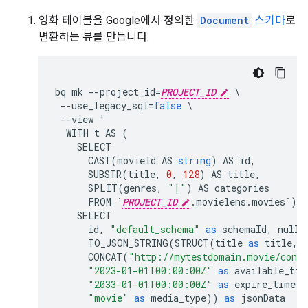
영화 테이블을 Google에서 정의한
Document
스키마
로
변환하는 뷰를 만듭니다.
bq
mk
--
project_id
=
PROJECT_ID
--
use_legacy_sql
=
false
--
view
'
WITH
t
AS
(
SELECT
CAST
(
movieId
AS
string
)
AS
id
,
SUBSTR
(
title
,
0
,
128
)
AS
title
,
SPLIT
(
genres
,
"|"
)
AS
categories
FROM
`
PROJECT_ID
.
movielens
.
movies
`
)
SELECT
id
,
"default_schema"
as
schemaId
,
null
TO_JSON_STRING
(
STRUCT
(
title
as
title
,
CONCAT
(
"http://mytestdomain.movie/cont
"2023-01-01T00:00:00Z"
as
available_tim
"2033-01-01T00:00:00Z"
as
expire_time
,
"movie"
as
media_type
))
as
jsonData