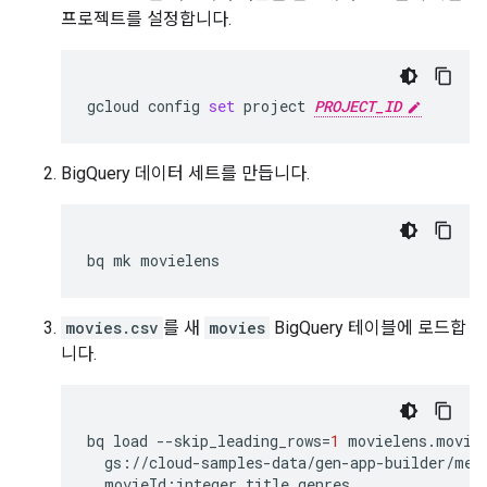
프로젝트를 설정합니다.
gcloud
config
set
project
PROJECT_ID
BigQuery 데이터 세트를 만듭니다.
bq
mk
movies.csv
를 새
movies
BigQuery 테이블에 로드합
니다.
bq
load
--skip_leading_rows
=
1
movielens.movie
gs://cloud-samples-data/gen-app-builder/med