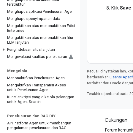
terstruktur
Klik
Save 
Menghapus aplikasi Penelusuran Agen
Menghapus penyimpanan data
Mengaktifkan atau menonaktifkan Edisi
Enterprise
Mengaktifkan atau menonaktifkan fitur
LLM lanjutan
Pengindeksan situs lanjutan
Mengevaluasi kualitas penelusuran
Mengelola
Kecuali dinyatakan lain, k
berdasarkan
Lisensi Apach
Menonaktifkan Penelusuran Agen
terdaftar dari Oracle dan/at
Mengaktifkan Transparansi Akses
untuk Penelusuran Agen
Terakhir diperbarui pada 2
Kunci enkripsi yang dikelola pelanggan
untuk Agent Search
Penelusuran dan RAG DIY
Produk dan harga
Dukungan
API Platform Agen untuk membangun
pengalaman penelusuran dan RAG
Lihat semua produk
Forum komuni