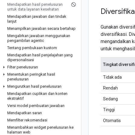
Mendapatkan hasil penelusuran
untuk data layanan kesehatan
Diversifik
Mendapatkan jawaban dan tindak
lanjut
Gunakan diversi
Menampilkan jawaban secara bertahap
diversifikasi. D
Mengalirkan jawaban menggunakan
pengambilan agentic
mengandalkan kat
Tentang pembukaan kustom
untuk menghasilk
Mendapatkan hasil penjelajahan yang
dipersonalisasi
Tingkat diversif
Filter penelusuran
Menentukan peringkat hasil
Tidak ada
penelusuran
Mengurutkan hasil penelusuran
Rendah
Mendapatkan cuplikan dan konten
ekstraktif
Sedang
Versi model pembuatan jawaban
Tinggi
Mendapatkan saran
Memfilter rekomendasi
Otomatis
Menambahkan widget penelusuran ke
halaman web