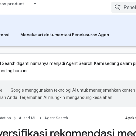
ross product
rensi
Menelusuri dokumentasi Penelusuran Agen
I Search diganti namanya menjadi Agent Search. Kami sedang dalam 
ding baru ini.
Google menggunakan teknologi AI untuk menerjemahkan konten
ihan Anda. Terjemahan AI mungkin mengandung kesalahan.
tation
AI and ML
Agent Search
Apaka
ersifikasi rekomendasi me