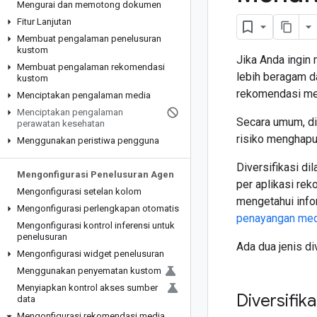
Mengurai dan memotong dokumen
Fitur Lanjutan
Membuat pengalaman penelusuran
kustom
Jika Anda ingin
Membuat pengalaman rekomendasi
lebih beragam da
kustom
rekomendasi me
Menciptakan pengalaman media
Menciptakan pengalaman
Secara umum, di
perawatan kesehatan
risiko menghap
Menggunakan peristiwa pengguna
Diversifikasi di
Mengonfigurasi Penelusuran Agen
per aplikasi re
Mengonfigurasi setelan kolom
mengetahui info
Mengonfigurasi perlengkapan otomatis
penayangan med
Mengonfigurasi kontrol inferensi untuk
penelusuran
Ada dua jenis di
Mengonfigurasi widget penelusuran
Menggunakan penyematan kustom
Menyiapkan kontrol akses sumber
Diversifik
data
Mengonfigurasi rekomendasi media