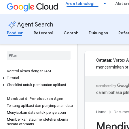
Area teknologi
Alat c
Ringkasan Penelusuran Agen
Pengantar penelusuran kustom
Pengantar penelusuran dan
Agent Search
rekomendasi media
Responsible AI
Panduan
Referensi
Contoh
Dukungan
Refe
Tata kelola data dan AI generatif
Mulai menggunakan Penelusuran
Agen
Catatan:
Vertex A
Sebelum Anda memulai
mencerminkan bran
Kontrol akses dengan IAM
Tutorial
Checklist untuk pembuatan aplikasi
dalam bahasa pil
Membuat di Penelusuran Agen
Tentang aplikasi dan penyimpanan data
Home
Documen
Menyiapkan data untuk penyerapan
Memberikan atau mendeteksi skema
Mendiv
secara otomatis