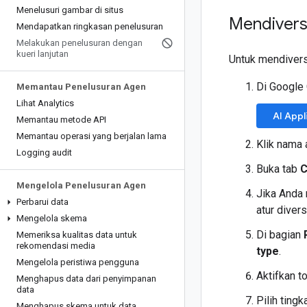
Menelusuri gambar di situs
Mendivers
Mendapatkan ringkasan penelusuran
Melakukan penelusuran dengan
kueri lanjutan
Untuk mendivers
Di Google
Memantau Penelusuran Agen
Lihat Analytics
AI Appl
Memantau metode API
Memantau operasi yang berjalan lama
Klik nama 
Logging audit
Buka tab
C
Mengelola Penelusuran Agen
Jika Anda 
Perbarui data
atur divers
Mengelola skema
Di bagian
Memeriksa kualitas data untuk
rekomendasi media
type
.
Mengelola peristiwa pengguna
Aktifkan 
Menghapus data dari penyimpanan
data
Pilih ting
Menghapus skema untuk data