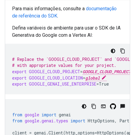
Para mais informações, consulte a
documentação
de referência do SDK
.
Defina variáveis de ambiente para usar o SDK de IA
Generativa do Google com a Vertex AI:
# Replace the `GOOGLE_CLOUD_PROJECT` and `GOOGLE_
# with appropriate values for your project.
export
GOOGLE_CLOUD_PROJECT
=
GOOGLE_CLOUD_PROJECT
export
GOOGLE_CLOUD_LOCATION
=
global
export
GOOGLE_GENAI_USE_ENTERPRISE
=
True
from
google
import
genai
from
google.genai.types
import
HttpOptions
,
Part
client
=
genai
.
Client
(
http_options
=
HttpOptions
(
api