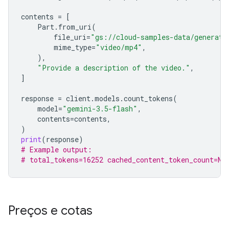
contents
=
[
Part
.
from_uri
(
file_uri
=
"gs://cloud-samples-data/generati
mime_type
=
"video/mp4"
,
),
"Provide a description of the video."
,
]
response
=
client
.
models
.
count_tokens
(
model
=
"gemini-3.5-flash"
,
contents
=
contents
,
)
print
(
response
)
# Example output:
# total_tokens=16252 cached_content_token_count=No
Preços e cotas