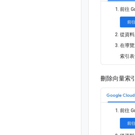
前往 G
前
從資料
在導覽
索引表
刪除向量索
Google Clo
前往 G
前