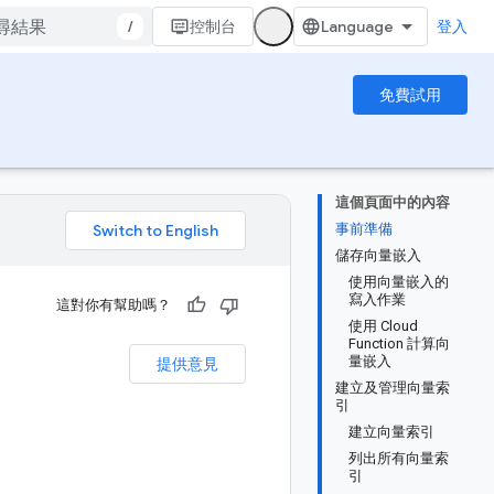
/
控制台
登入
免費試用
這個頁面中的內容
事前準備
。
儲存向量嵌入
使用向量嵌入的
寫入作業
這對你有幫助嗎？
使用 Cloud
Function 計算向
量嵌入
提供意見
建立及管理向量索
引
建立向量索引
列出所有向量索
引