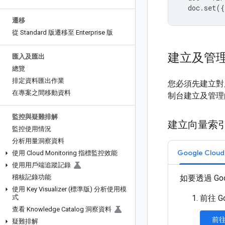
doc
.
set
({
遷移
從 Standard 版遷移至 Enterprise 版
建立及管
匯入及匯出
總覽
排定資料匯出作業
您必須先建立對應
在專案之間移動資料
制台建立及管理
監控與疑難排解
建立向量索
監控使用情況
分析用量洞察資料
Google Clo
使用 Cloud Monitoring 指標監控效能
使用用戶端追蹤記錄
稽核記錄功能
如要透過 G
使用 Key Visualizer (標準版) 分析使用模
式
前往 G
查看 Knowledge Catalog 洞察資料
前
疑難排解