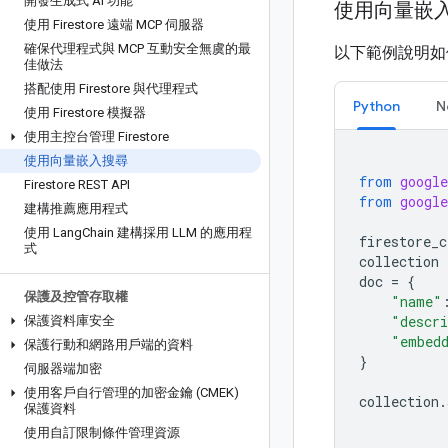
開發生成式 AI 功能
使用向量嵌
使用 Firestore 遠端 MCP 伺服器
確保代理程式與 MCP 互動安全無虞的最
以下範例說明如何在
佳做法
搭配使用 Firestore 與代理程式
Python
N
使用 Firestore 模擬器
使用主控台管理 Firestore
使用向量嵌入搜尋
from
google
Firestore REST API
from
google
建構推薦應用程式
使用 Lang
Chain 建構採用 LLM 的應用程
firestore_c
式
collection
doc
=
{
保護及控管存取權
"name"
"descr
保護資料庫安全
"embed
保護行動和網路用戶端的資料
}
伺服器端加密
使用客戶自行管理的加密金鑰 (CMEK)
collection
.
保護資料
使用自訂限制條件管理資源