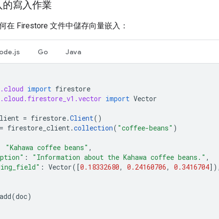
入的寫入作業
 Firestore 文件中儲存向量嵌入：
ode.js
Go
Java
.cloud
import
firestore
.cloud.firestore_v1.vector
import
Vector
lient
=
firestore
.
Client
()
=
firestore_client
.
collection
(
"coffee-beans"
)
:
"Kahawa coffee beans"
,
iption"
:
"Information about the Kahawa coffee beans."
,
ding_field"
:
Vector
([
0.18332680
,
0.24160706
,
0.3416704
])
add
(
doc
)