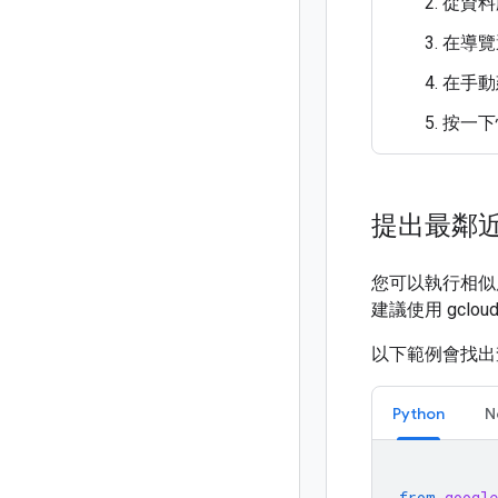
從資料
在導覽
在手動
按一下快
提出最鄰
您可以執行相似
建議使用 gclou
以下範例會找出查
Python
N
from
google