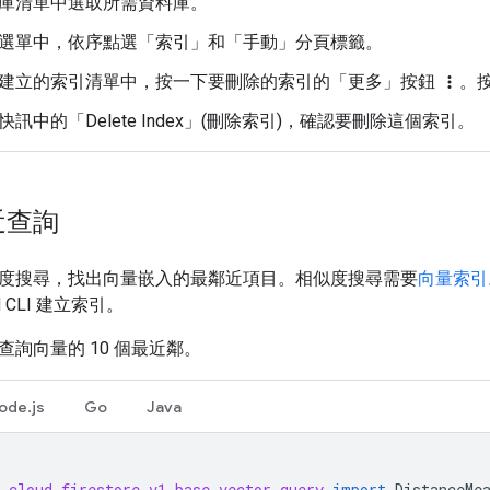
庫清單中選取所需資料庫。
選單中，依序點選「索引」
和「手動」
分頁標籤。
建立的索引清單中，按一下要刪除的索引的「更多」
按鈕
。
more_vert
訊中的「Delete Index」(刪除索引)
，確認要刪除這個索引。
近查詢
度搜尋，找出向量嵌入的最鄰近項目。相似度搜尋需要
向量索引
d CLI 建立索引。
詢向量的 10 個最近鄰。
ode.js
Go
Java
.cloud.firestore_v1.base_vector_query
import
DistanceMe