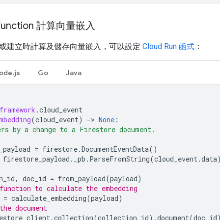
 Function 計算向量嵌入
或建立時計算及儲存向量嵌入，可以設定
Cloud Run 函式
：
ode.js
Go
Java
framework
.
cloud_event
mbedding
(
cloud_event
)
->
None
:
rs by a change to a Firestore document.
_payload
=
firestore
.
DocumentEventData
()
firestore_payload
.
_pb
.
ParseFromString
(
cloud_event
.
data
n_id
,
doc_id
=
from_payload
(
payload
)
function to calculate the embedding
=
calculate_embedding
(
payload
)
the document
estore_client
.
collection
(
collection_id
)
.
document
(
doc_id