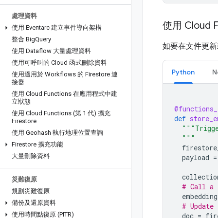
處理資料
使用 Cloud
使用 Eventarc 建立事件導向架構
整合 Big
Query
如要在文件更新
使用 Dataflow 大量處理資料
使用可呼叫的 Cloud 函式刪除資料
Python
N
使用適用於 Workflows 的 Firestore 連
接器
使用 Cloud Functions 在應用程式中建
立狀態
@functions_
使用 Cloud Functions (第 1 代) 擴充
def
store_e
Firestore
"""Trigge
使用 Geohash 執行地理位置查詢
  """
Firestore 擴充功能
firestore
大量刪除資料
payload
=
collectio
災難復原
# Call a 
規劃災難復原
embedding
備份及還原資料
# Update 
使用時間點復原 (PITR)
doc
=
fir