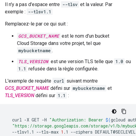
Il n'y a pas d'espace entre
--tlsv
et la valeur. Par
exemple :
--tlsv1.1
Remplacez-le par ce qui suit :
GCS_BUCKET_NAME
est le nom d'un bucket
Cloud Storage dans votre projet, tel que
mybucketname
.
TLS_VERSION
est une version TLS telle que
1.0
ou
1.1
refusée dans la règle configurée.
L'exemple de requête
curl
suivant montre
GCS_BUCKET_NAME
défini sur
mybucketname
et
TLS_VERSION
défini sur
1.1
:
curl
-X
GET
-H
"Authorization: Bearer 
$(
gcloud
aut
"https://storage.googleapis.com/storage/v1/b/mybuc
--tlsv1.1
--tls-max
1
.1
--ciphers
DEFAULT@SECLEVEL