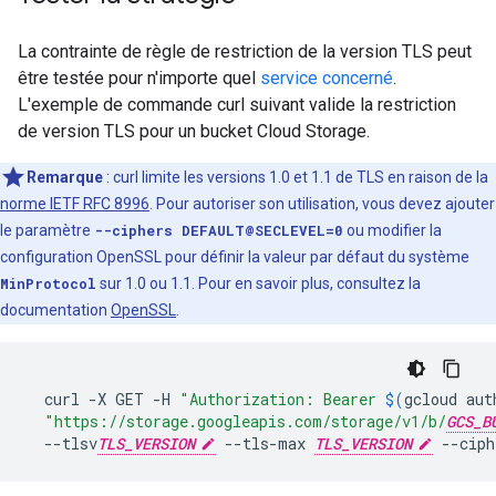
La contrainte de règle de restriction de la version TLS peut
être testée pour n'importe quel
service concerné
.
L'exemple de commande curl suivant valide la restriction
de version TLS pour un bucket Cloud Storage.
Remarque
: curl limite les versions 1.0 et 1.1 de TLS en raison de la
norme IETF RFC 8996
. Pour autoriser son utilisation, vous devez ajouter
le paramètre
--ciphers DEFAULT@SECLEVEL=0
ou modifier la
configuration OpenSSL pour définir la valeur par défaut du système
MinProtocol
sur 1.0 ou 1.1. Pour en savoir plus, consultez la
documentation
OpenSSL
.
curl
-X
GET
-H
"Authorization: Bearer 
$(
gcloud
aut
"https://storage.googleapis.com/storage/v1/b/
GCS_B
--tlsv
TLS_VERSION
--tls-max
TLS_VERSION
--ciph