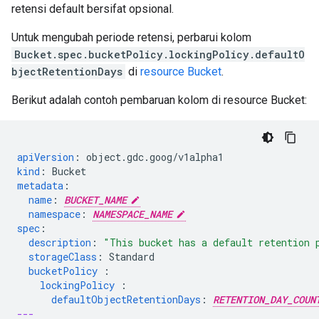
retensi default bersifat opsional.
Untuk mengubah periode retensi, perbarui kolom
Bucket.spec.bucketPolicy.lockingPolicy.defaultO
bjectRetentionDays
di
resource Bucket
.
Berikut adalah contoh pembaruan kolom di resource Bucket:
apiVersion
:
object.gdc.goog/v1alpha1
kind
:
Bucket
metadata
:
name
:
BUCKET_NAME
namespace
:
NAMESPACE_NAME
spec
:
description
:
"This
bucket
has
a
default
retention
storageClass
:
Standard
bucketPolicy 
:
lockingPolicy 
:
defaultObjectRetentionDays
:
RETENTION_DAY_COUN
---