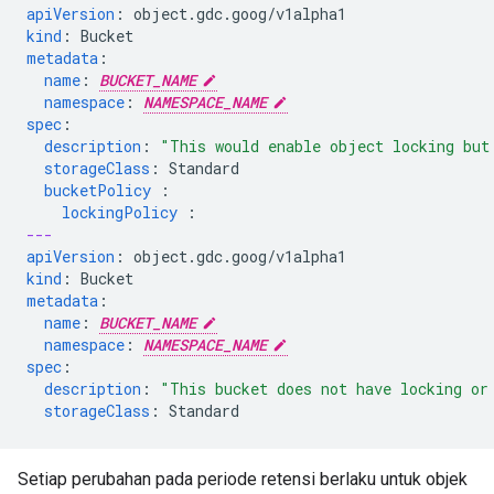
apiVersion
:
object.gdc.goog/v1alpha1
kind
:
Bucket
metadata
:
name
:
BUCKET_NAME
namespace
:
NAMESPACE_NAME
spec
:
description
:
"This
would
enable
object
locking
but
storageClass
:
Standard
bucketPolicy 
:
lockingPolicy 
:
---
apiVersion
:
object.gdc.goog/v1alpha1
kind
:
Bucket
metadata
:
name
:
BUCKET_NAME
namespace
:
NAMESPACE_NAME
spec
:
description
:
"This
bucket
does
not
have
locking
or
storageClass
:
Standard
Setiap perubahan pada periode retensi berlaku untuk objek