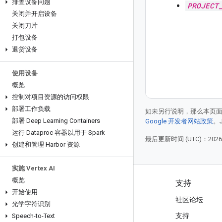
排查设备问题
PROJECT
关闭并开启设备
关闭刀片
打包设备
退货设备
使用设备
概览
控制对项目资源的访问权限
部署工作负载
如未另行说明，那么本页
部署 Deep Learning Containers
Google 开发者网站政策
。
运行 Dataproc 容器以用于 Spark
最后更新时间 (UTC)：2026-
创建和管理 Harbor 资源
实施 Vertex AI
概览
产品和价格
支持
开始使用
查看所有产品
社区论坛
光学字符识别
Google Cloud 价格
支持
Speech-to-Text