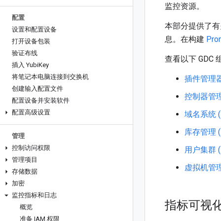
监控资源。
配置
本部分提供了有
设置和配置设备
息。在构建
Pro
打开设备包装
验证布线
查看以下 GDC
插入 Yubi
Key
将笔记本电脑连接到交换机
插件管理器 
创建输入配置文件
控制器管理器
配置设备并安装软件
配置高级设置
域名系统 (
库存管理 (I
管理
控制访问权限
用户集群 (
管理项目
虚拟机管理 
存储数据
加密
监控指标和日志
指标可视
概览
准备 IAM 权限