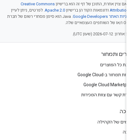
 אם צוין אחרת, התוכן של דף זה הוא ברישיון
Creative Commons
Attribution 
ודוגמאות הקוד הן ברישיון
Apache 2.0
. לפרטים, ניתן לעיין
יניות האתר Google Developers‏
.‏ Java הוא סימן מסחרי רשום של חברת
של השותפים העצמאיים שלה.
אחרון: 2026-07-12 (שעון UTC).
צרים ותמחור
צגת כל המוצרים
יות תמחור ב-Google Cloud
Google Cloud Marketpla
צירת קשר עם צוות המכירות
יכה
רומים של הקהילה
יכה