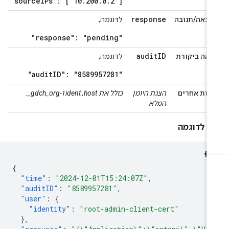
"sourceIPs": ["10.200.0.2"]
response
וצאה/תגובה
לדוגמה,
"response": "pending"
audit
ID
זהה ביקורת
לדוגמה,
"auditID": "8589957281"
דות אחרים
הצגת היומן
כולל את host,‏ ident ו-‎_gdch_org.
המלא
מן לדוגמה
{
"time"
:
"2024-12-01T15:24:07Z"
,
"auditID"
:
"8589957281"
,
"user"
:
{
"identity"
:
"root-admin-client-cert"
},