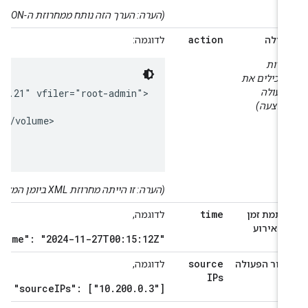
(הערה: הערך הזה נותח ממחרוזת ה-JSON המקורית)
action
עולה
לדוגמה:
שדות
מכילים את
פעולה
on="1.21"
בוצעה)
(הערה: זו הייתה מחרוזת XML ביומן המקורי)
time
ותמת זמן
לדוגמה,
ל אירוע
"time": "2024-11-27T00:15:12Z"
source
קור הפעולה
לדוגמה,
IPs
"sourceIPs": ["10.200.0.3"]