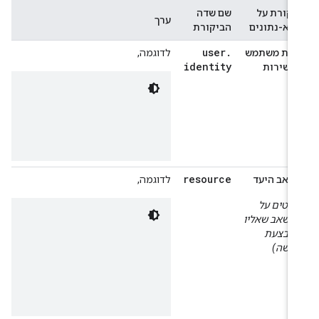
יקורת על
שם שדה
ערך
טא-נתונים
הביקורת
user
.
הות משתמש
לדוגמה,
identity
ו שירות
resource
שאב היעד
לדוגמה,
פרטים על
משאב שאליו
תבצעת
גישה)