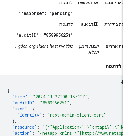
response
וצאה/תגובה
לדוגמה,
"response": "pending"
audit
ID
זהה ביקורת
לדוגמה,
"auditID": "8589956251"
דות אחרים
הצגת היומן
כולל את host,‏ ident ו-‎_gdch_org.
המלא
מן לדוגמה
{
"time"
:
"2024-11-27T00:15:12Z"
,
"auditID"
:
"8589956251"
,
"user"
:
{
"identity"
:
"root-admin-client-cert"
},
"resource"
:
"{\"Application\":\"ontapi\",\"Hos
"action"
:
"<netapp xmlns=\"[http://www.netapp.