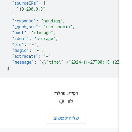
"sourceIPs"
:
[
"10.200.0.3"
],
"response"
:
"pending"
,
"_gdch_org"
:
"root-admin"
,
"host"
:
"storage"
,
"ident"
:
"storage"
,
"pid"
:
"-"
,
"msgid"
:
"-"
,
"extradata"
:
"-"
,
"message"
:
"{\"time\":\"2024-11-27T00:15:12Z\"
}
המידע עזר לך?
שליחת משוב