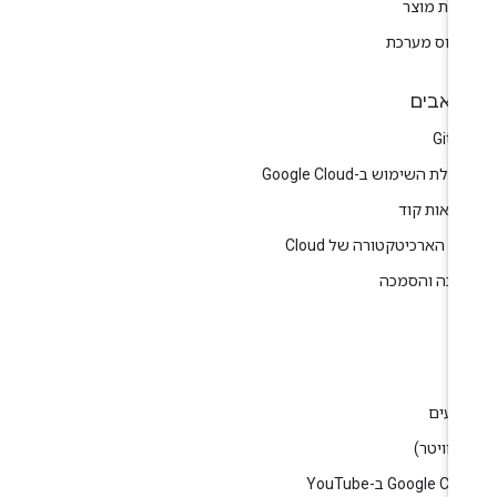
רות מוצר
טוס מערכת
אבים
GitH
לת השימוש ב-Google Cloud
גמאות קוד
ז הארכיטקטורה של Cloud
רכה והסמכה
ין
וג
רועים
Google C ב-YouTube