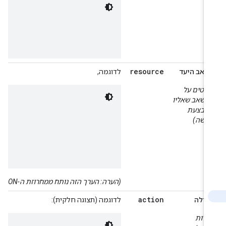
resource
שאב היעד
לדוגמה,
פרטים על
משאב שאליו
תבצעת
גישה)
(הערה: הערך הזה נותח ממחרוזת ה-JSON המקורית)
action
עולה
לדוגמה (תצוגה חלקית):
שדות