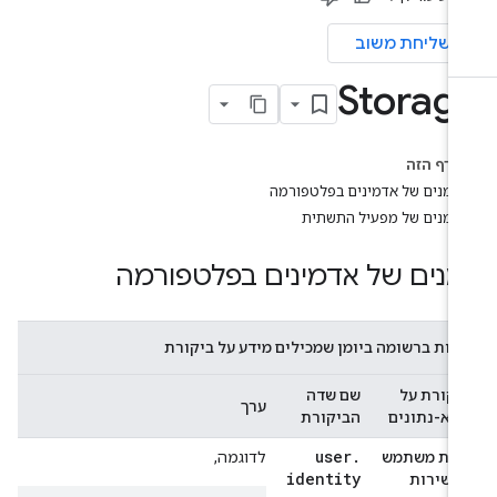
שליחת משוב
Storag
בדף הזה
יומנים של אדמינים בפלטפורמה
יומנים של מפעיל התשתית
ומנים של אדמינים בפלטפורמה
דות ברשומה ביומן שמכילים מידע על ביקורת
יקורת על
שם שדה
ערך
טא-נתונים
הביקורת
user
.
הות משתמש
לדוגמה,
identity
ו שירות