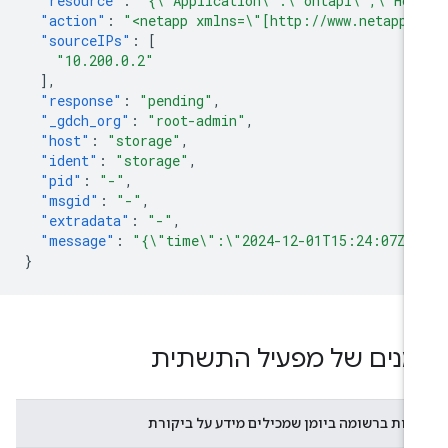
"resource"
:
"{\"Application\":\"ontapi\",\"Hos
"action"
:
"<netapp xmlns=\"[http://www.netapp.
"sourceIPs"
:
[
"10.200.0.2"
],
"response"
:
"pending"
,
"_gdch_org"
:
"root-admin"
,
"host"
:
"storage"
,
"ident"
:
"storage"
,
"pid"
:
"-"
,
"msgid"
:
"-"
,
"extradata"
:
"-"
,
"message"
:
"{\"time\":\"2024-12-01T15:24:07Z\"
}
ומנים של מפעיל התשתית
דות ברשומה ביומן שמכילים מידע על ביקורת