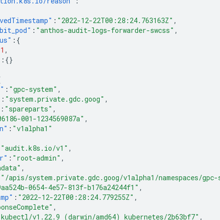
tion.k8s.io/reason"
:
""
ivedTimestamp"
:
"2022-12-22T00:28:24.763163Z"
,
bit_pod"
:
"anthos-audit-logs-forwarder-swcss"
,
us"
:{
01
,
"
:{}
{
e"
:
"gpc-system"
,
"
:
"system.private.gdc.goog"
,
:
"spareparts"
,
06186-001-1234569087a"
,
n"
:
"v1alpha1"
:
"audit.k8s.io/v1"
,
r"
:
"root-admin"
,
adata"
,
:
"/apis/system.private.gdc.goog/v1alpha1/namespaces/gpc-
9aa524b-0654-4e57-813f-b176a24244f1"
,
amp"
:
"2022-12-22T00:28:24.779255Z"
,
ponseComplete"
,
"kubectl/v1.22.9 (darwin/amd64) kubernetes/2b63bf7"
,