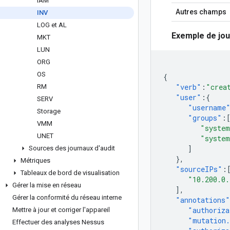
IAM
Autres champs
INV
LOG et AL
Exemple de jou
MKT
LUN
ORG
OS
{
"verb"
:
"crea
RM
"user"
:{
SERV
"username
Storage
"groups"
:
VMM
"syste
UNET
"system
]
Sources des journaux d'audit
},
Métriques
"sourceIPs"
:
Tableaux de bord de visualisation
"10.200.0.
Gérer la mise en réseau
],
Gérer la conformité du réseau interne
"annotations"
"authoriza
Mettre à jour et corriger l'appareil
"mutation.
Effectuer des analyses Nessus