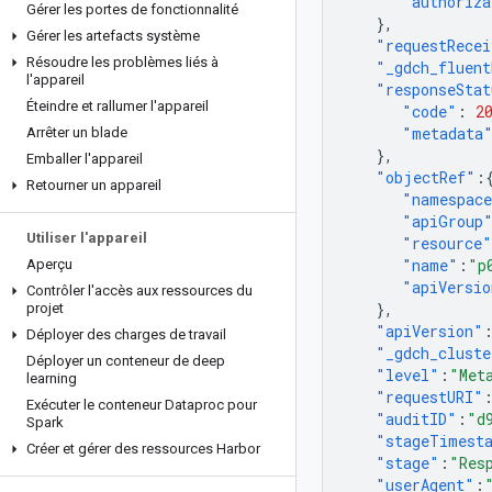
"authoriza
Gérer les portes de fonctionnalité
},
Gérer les artefacts système
"requestRece
Résoudre les problèmes liés à
"_gdch_fluent
l'appareil
"responseStat
Éteindre et rallumer l'appareil
"code"
:
2
"metadata
Arrêter un blade
},
Emballer l'appareil
"objectRef"
:
Retourner un appareil
"namespac
"apiGroup
Utiliser l'appareil
"resource"
"name"
:
"p
Aperçu
"apiVersio
Contrôler l'accès aux ressources du
},
projet
"apiVersion"
Déployer des charges de travail
"_gdch_cluste
Déployer un conteneur de deep
"level"
:
"Met
learning
"requestURI"
Exécuter le conteneur Dataproc pour
"auditID"
:
"d
Spark
"stageTimest
Créer et gérer des ressources Harbor
"stage"
:
"Res
"userAgent"
: