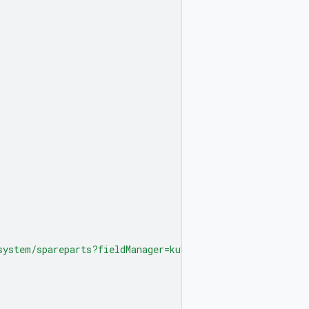
system/spareparts?fieldManager=kubectl-client-side-apply