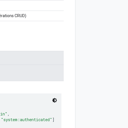
érations CRUD)
min"
,
,
"system:authenticated"
]