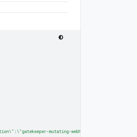
tion\":\"gatekeeper-mutating-webhook-configuration\",\"