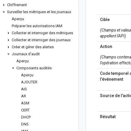
Chiffrement
Surveiller les métriques et les journaux
Aperçu
Cible
Préparer les autorisations IAM
(Champs et valeur
Collecter et interroger des métriques
appellent l'API)
Collecter et interroger des journaux
Action
Créer et gérer des alertes
Journaux d'audit
(Champs contena
Aperçu
l'opération effect
Composants audités
Code temporel 
Aperçu
l'événement
AJOUTER
AIS
Source de l'acti
AR
ASM
CERT
Résultat
DHCP
DNS