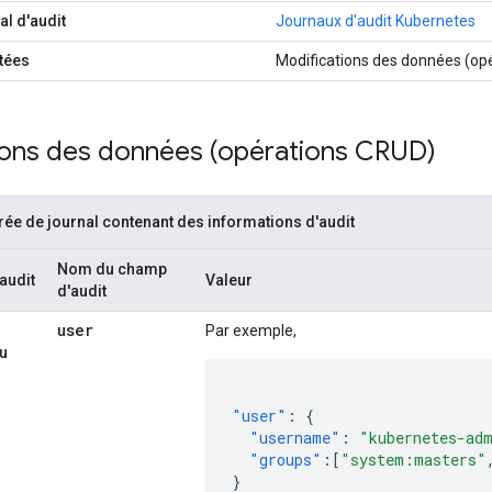
al d'audit
Journaux d'audit Kubernetes
tées
Modifications des données (op
ions des données (opérations CRUD)
rée de journal contenant des informations d'audit
Nom du champ
audit
Valeur
d'audit
user
Par exemple,
du
"user"
:
{
"username"
:
"kubernetes-ad
"groups"
:[
"system:masters"
}