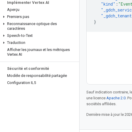
Implémenter Vertex AI
"kind"
:
"Even
"_gdch_servic
Aperçu
"_gdch_tenant
Premiers pas
}
Reconnaissance optique des
caractères
Speech-to-Text
Traduction
Afficher les journaux et les métriques
Vertex AI
Sécurité et conformité
Modèle de responsabilité partagée
Configuration IL5
Sauf indication contraire, 
une licence
Apache 2.0
. P
sociétés affiliées.
Dernière mise à jour le 202