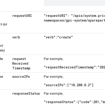
request
URI
"request
URI": "
/
apis
/
system
.
pri
namespaces
/
gpc-system
/
sparepar
s qui
verb
"verb":"create"
nt
uée)
request
de
Par exemple,
Received
"requestReceivedTimestamp":"202
Timestamp
source
IPs
on
Par exemple,
"sourceIPs":["10.200.0.2"]
response
Status
Par exemple,
"responseStatus":{"code":201,"m