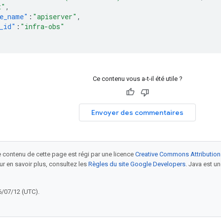
t"
,
e_name"
:
"apiserver"
,
_id"
:
"infra-obs"
Ce contenu vous a-t-il été utile ?
Envoyer des commentaires
le contenu de cette page est régi par une licence
Creative Commons Attribution
our en savoir plus, consultez les
Règles du site Google Developers
. Java est 
6/07/12 (UTC).