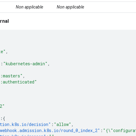
Non applicable
Non applicable
rnal
te"
,
"
:
"kubernetes-admin"
,
[
m:masters"
,
:authenticated"
[
2"
:{
tion.k8s.io/decision"
:
"allow"
,
webhook.admission.k8s.io/round_0_index_2"
:
"{\"configura