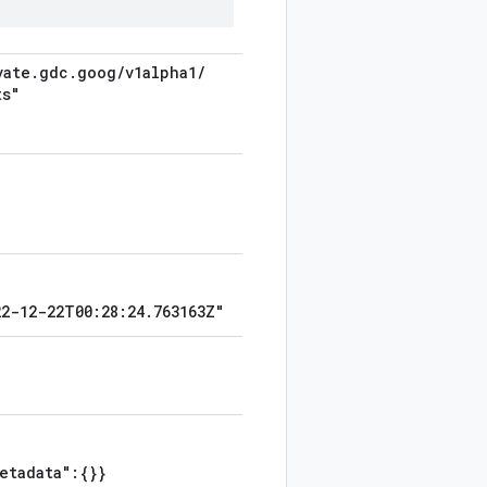
vate
.
gdc
.
goog
/
v1alpha1
/
ts"
2-12-22T00:28:24.763163Z"
etadata":{}}