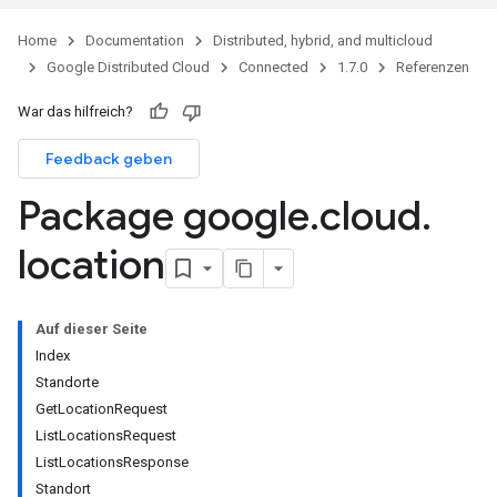
Home
Documentation
Distributed, hybrid, and multicloud
Google Distributed Cloud
Connected
1.7.0
Referenzen
War das hilfreich?
Feedback geben
Package google
.
cloud
.
location
Auf dieser Seite
Index
Standorte
GetLocationRequest
ListLocationsRequest
ListLocationsResponse
Standort