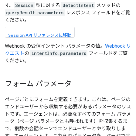
す。
Session
型に対する
detectIntent
メソッドの
queryResult.parameters
レスポンス フィールドをご覧
ください。
Session API リファレンスに移動
Webhook の受信インテント パラメータの値。
Webhook リ
クエスト
の
intentInfo.parameters
フィールドをご覧
ください。
フォーム パラメータ
ページごとにフォーム
を定義できます。これは、ページの
エンドユーザーから収集する必要があるパラメータのリス
トです。エージェントは、必要なすべてのフォーム パラメ
ータ
（ページ パラメータ
とも呼ばれます）を収集するま
で、複数の会話ターンでエンドユーザーとやり取りしま
す。エージェントは、これらのパラメータを、ページで定