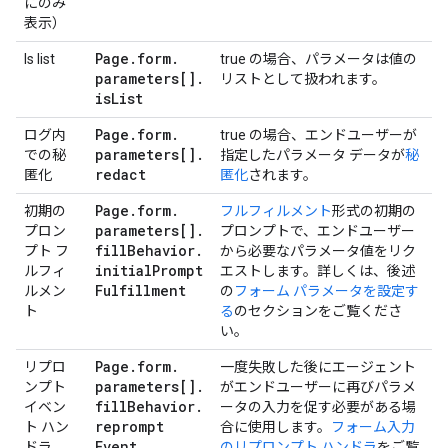
にのみ
表示）
Page
.
form
.
Is list
true の場合、パラメータは値の
parameters[]
.
リストとして扱われます。
is
List
Page
.
form
.
ログ内
true の場合、エンドユーザーが
parameters[]
.
での秘
指定したパラメータ データが
秘
redact
匿化
匿化
されます。
Page
.
form
.
初期の
フルフィルメント
形式の初期の
parameters[]
.
プロン
プロンプトで、エンドユーザー
fill
Behavior
.
プト フ
から必要なパラメータ値をリク
initial
Prompt
ルフィ
エストします。詳しくは、後述
Fulfillment
ルメン
の
フォーム パラメータを設定す
ト
る
のセクションをご覧くださ
い。
Page
.
form
.
リプロ
一度失敗した後にエージェント
parameters[]
.
ンプト
がエンドユーザーに再びパラメ
fill
Behavior
.
イベン
ータの入力を促す必要がある場
reprompt
ト ハン
合に使用します。
フォーム入力
Event
ドラ
のリプロンプト ハンドラ
をご覧