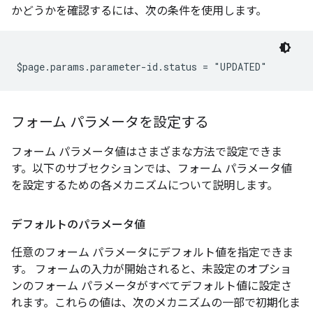
かどうかを確認するには、次の条件を使用します。
$page.params.parameter-id.status = "UPDATED"
フォーム パラメータを設定する
フォーム パラメータ値はさまざまな方法で設定できま
す。以下のサブセクションでは、フォーム パラメータ値
を設定するための各メカニズムについて説明します。
デフォルトのパラメータ値
任意のフォーム パラメータにデフォルト値を指定できま
す。 フォームの入力が開始されると、未設定のオプショ
ンのフォーム パラメータがすべてデフォルト値に設定さ
れます。これらの値は、次のメカニズムの一部で初期化ま