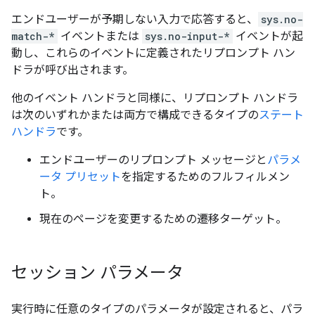
エンドユーザーが予期しない入力で応答すると、
sys.no-
match-*
イベントまたは
sys.no-input-*
イベントが起
動し、これらのイベントに定義されたリプロンプト ハン
ドラが呼び出されます。
他のイベント ハンドラと同様に、リプロンプト ハンドラ
は次のいずれかまたは両方で構成できるタイプの
ステート
ハンドラ
です。
エンドユーザーのリプロンプト メッセージと
パラメ
ータ プリセット
を指定するためのフルフィルメン
ト。
現在のページを変更するための遷移ターゲット。
セッション パラメータ
実行時に任意のタイプのパラメータが設定されると、パラ