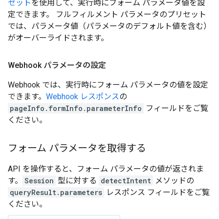
セット
を使用して、実行時にフォーム パラメータ値を設
定できます。 フルフィルメント パラメータのプリセット
では、パラメータ値（パラメータのデフォルト値を含む）
がオーバーライドされます。
Webhook パラメータの設定
Webhook では、実行時にフォーム パラメータの値を設定
できます。
Webhook レスポンス
の
pageInfo.formInfo.parameterInfo
フィールドをご覧
ください。
フォーム パラメータを取得する
API を操作すると、フォーム パラメータの値が返されま
す。
Session
型に対する
detectIntent
メソッドの
queryResult.parameters
レスポンス フィールドをご覧
ください。