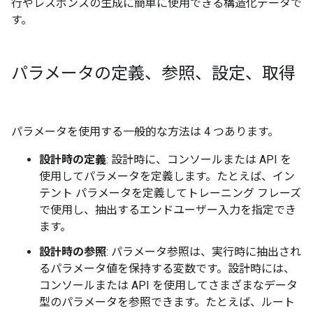
行やレスポンスの生成に簡単に使用できる構造化データで
す。
パラメータの定義、参照、設定、取得
パラメータを使用する一般的な方法は 4 つあります。
設計時の定義
: 設計時に、コンソールまたは API を
使用してパラメータを定義します。たとえば、イン
テント パラメータを定義してトレーニング フレーズ
で使用し、抽出するエンドユーザー入力を指定でき
ます。
設計時の参照
: パラメータ参照は、実行時に抽出され
るパラメータ値を保持する変数です。設計時には、
コンソールまたは API を使用してさまざまなデータ
型のパラメータを参照できます。たとえば、ルート