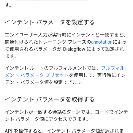
す。
インテント パラメータを設定する
エンドユーザー入力が実行時にインテントと一致すると、
関連付けられたトレーニング フレーズの
annotation
によっ
て使用されるパラメータが Dialogflow によって設定され
ます。
インテント ルートのフルフィルメントでは、
フルフィル
メント パラメータ プリセット
を使用して、実行時にイン
テント パラメータ値を設定できます。
インテント パラメータを取得する
インテントが一致する会話のターンでは、コードでインテ
ント パラメータ値にアクセスできます。
API を操作すると、インテント パラメータ値が返されま