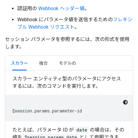
認証用の
Webhook ヘッダー値
。
Webhook にパラメータ値を送信するための
フレキシ
ブル Webhook リクエスト
。
セッション パラメータを参照するには、次の形式を使用
します。
スカラー
複合
モデルの
スカラー エンティティ型のパラメータにアクセス
するには、次のコマンドを実行します。
$session.params.parameter-id
たとえば、パラメータ ID が
date
の場合は、その
値を
$session.params.date
として参照できま