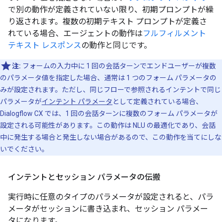
で別の動作が定義されていない限り、初期プロンプトが繰
り返されます。複数の初期テキスト プロンプトが定義さ
れている場合、エージェントの動作は
フルフィルメント
テキスト レスポンス
の動作と同じです。
注:
フォームの入力中に 1 回の会話ターンでエンドユーザーが複数
のパラメータ値を指定した場合、通常は 1 つのフォーム パラメータの
みが設定されます。ただし、同じフローで参照されるインテントで同じ
パラメータが
インテント パラメータ
として定義されている場合、
Dialogflow CX では、1 回の会話ターンに複数のフォーム パラメータが
設定される可能性があります。この動作は NLU の最適化であり、会話
中に発生する場合と発生しない場合があるので、この動作を当てにしな
いでください。
インテントとセッション パラメータの伝搬
実行時に任意のタイプのパラメータが設定されると、パラ
メータがセッションに書き込まれ、セッション パラメー
タ
になります。