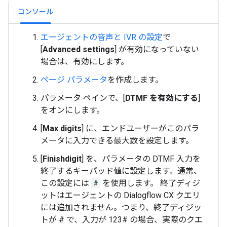
コンソール
エージェントの音声と IVR の設定
で
[
Advanced settings
] が有効になっていない
場合は、有効にします。
ページ パラメータ
を作成します。
パラメータ ペインで、[
DTMF を有効にする
]
をオンにします。
[
Max digits
] に、エンドユーザーがこのパラ
メータに入力できる最大数を設定します。
[
Finishdigit
] を、パラメータの DTMF 入力を
終了するキーパッド値に設定します。通常、
この設定には
#
を使用します。 終了ディジ
ットはエージェントの Dialogflow CX クエリ
には追加されません。つまり、終了ディジッ
トが # で、入力が 123# の場合、実際のクエ