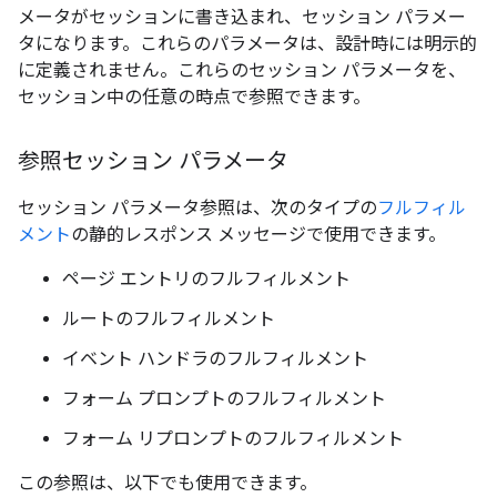
メータがセッションに書き込まれ、セッション パラメー
タ
になります。これらのパラメータは、設計時には明示的
に定義されません。これらのセッション パラメータを、
セッション中の任意の時点で参照できます。
参照セッション パラメータ
セッション パラメータ参照は、次のタイプの
フルフィル
メント
の静的レスポンス メッセージで使用できます。
ページ エントリのフルフィルメント
ルートのフルフィルメント
イベント ハンドラのフルフィルメント
フォーム プロンプトのフルフィルメント
フォーム リプロンプトのフルフィルメント
この参照は、以下でも使用できます。