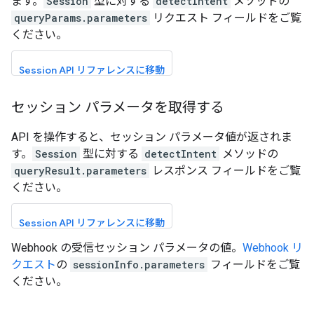
ます。
Session
型に対する
detectIntent
メソッドの
queryParams.parameters
リクエスト フィールドをご覧
ください。
Session API リファレンスに移動
セッション パラメータを取得する
API を操作すると、セッション パラメータ値が返されま
す。
Session
型に対する
detectIntent
メソッドの
queryResult.parameters
レスポンス フィールドをご覧
ください。
Session API リファレンスに移動
Webhook の受信セッション パラメータの値。
Webhook リ
クエスト
の
sessionInfo.parameters
フィールドをご覧
ください。