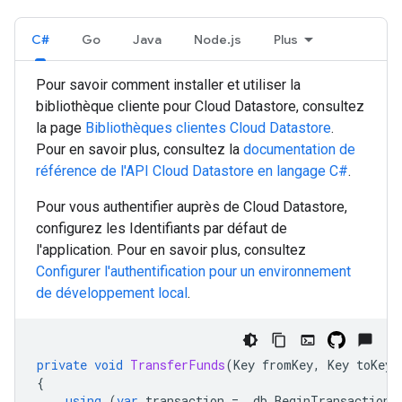
C#
Go
Java
Node.js
Plus
Pour savoir comment installer et utiliser la
bibliothèque cliente pour Cloud Datastore, consultez
la page
Bibliothèques clientes Cloud Datastore
.
Pour en savoir plus, consultez la
documentation de
référence de l'API Cloud Datastore en langage
C#
.
Pour vous authentifier auprès de Cloud Datastore,
configurez les Identifiants par défaut de
l'application. Pour en savoir plus, consultez
Configurer l'authentification pour un environnement
de développement local
.
private
void
TransferFunds
(
Key
fromKey
,
Key
toKey
,
{
using
(
var
transaction
=
_db
.
BeginTransaction
(