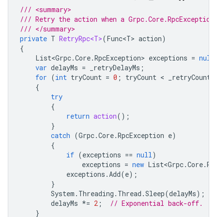
/// <summary>
/// Retry the action when a Grpc.Core.RpcException
/// </summary>
private
T
RetryRpc<T>
(
Func<T>
action
)
{
List<Grpc
.
Core
.
RpcException
>
exceptions
=
null
var
delayMs
=
_retryDelayMs
;
for
(
int
tryCount
=
0
;
tryCount
 < 
_retryCount
;
{
try
{
return
action
();
}
catch
(
Grpc
.
Core
.
RpcException
e
)
{
if
(
exceptions
==
null
)
exceptions
=
new
List<Grpc
.
Core
.
Rp
exceptions
.
Add
(
e
);
}
System
.
Threading
.
Thread
.
Sleep
(
delayMs
);
delayMs
*=
2
;
// Exponential back-off.
}