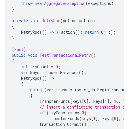
throw
new
AggregateException
(
exceptions
);
}
private
void
RetryRpc
(
Action
action
)
{
RetryRpc
(()
=
>
{
action
();
return
0
;
});
}
[Fact]
public
void
TestTransactionalRetry
()
{
int
tryCount
=
0
;
var
keys
=
UpsertBalances
();
RetryRpc
(()
=
{
using
(
var
transaction
=
_db
.
BeginTransact
{
TransferFunds
(
keys
[
0
],
keys
[
1
],
10
,
tr
// Insert a conflicting transaction on
if
(
tryCount
++
==
0
)
TransferFunds
(
keys
[
1
],
keys
[
0
],
5
)
transaction
.
Commit
();