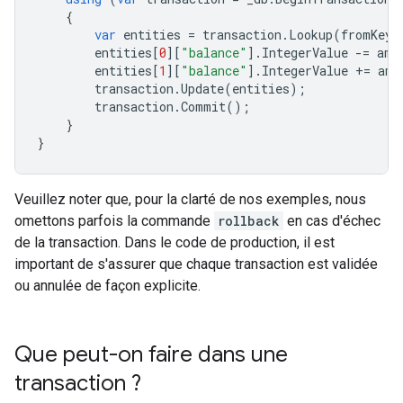
{
var
entities
=
transaction
.
Lookup
(
fromKey
,
entities
[
0
][
"balance"
].
IntegerValue
-=
amo
entities
[
1
][
"balance"
].
IntegerValue
+=
amo
transaction
.
Update
(
entities
);
transaction
.
Commit
();
}
}
Veuillez noter que, pour la clarté de nos exemples, nous
omettons parfois la commande
rollback
en cas d'échec
de la transaction. Dans le code de production, il est
important de s'assurer que chaque transaction est validée
ou annulée de façon explicite.
Que peut-on faire dans une
transaction ?