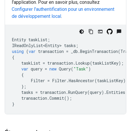
l'application. Pour en savoir plus, consultez
Configurer l'authentification pour un environnement
de développement local
.
Entity
taskList
;
IReadOnlyList<Entity>
tasks
;
using
(
var
transaction
=
_db
.
BeginTransaction
(
Tran
{
taskList
=
transaction
.
Lookup
(
taskListKey
);
var
query
=
new
Query
(
"Task"
)
{
Filter
=
Filter
.
HasAncestor
(
taskListKey
)
};
tasks
=
transaction
.
RunQuery
(
query
).
Entities
;
transaction
.
Commit
();
}