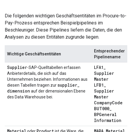
Die folgenden wichtigen Geschäftsentitäten im Procure-to-
Pay-Prozess entsprechen Beispielpipelines im
Beschleuniger. Diese Pipelines liefern die Daten, die den
Analysen zu diesen Entitäten zugrunde liegen.
Entsprechender
Wichtige Geschäftsentitäten
Pipelinename
Supplier
LFA1
_
-SAP-Quelltabellen erfassen
Supplier
Anbieterdetails, die sich auf das
Master
Unternehmen beziehen. Informationen aus
supplier
_
LFB1
_
diesen Tabellen tragen zur
dimension
Supplier
auf der dimensionalen Ebene
Master
des Data Warehouse bei.
Company
Code
BUT000
_
BPGeneral
Information
Material
Product
MARA
_
Material
oder
ist die Ware, die