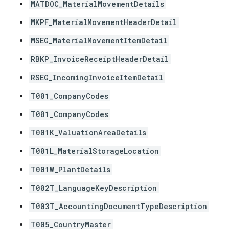
MATDOC_MaterialMovementDetails
MKPF_MaterialMovementHeaderDetail
MSEG_MaterialMovementItemDetail
RBKP_InvoiceReceiptHeaderDetail
RSEG_IncomingInvoiceItemDetail
T001_CompanyCodes
T001_CompanyCodes
T001K_ValuationAreaDetails
T001L_MaterialStorageLocation
T001W_PlantDetails
T002T_LanguageKeyDescription
T003T_AccountingDocumentTypeDescription
T005_CountryMaster