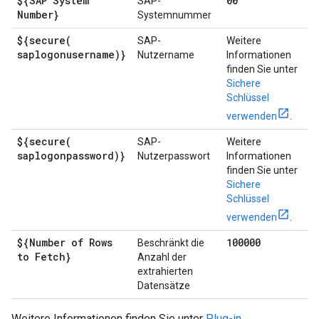
${SAP System
00
SAP-
Number}
Systemnummer
${
secure(
SAP-
Weitere
saplogonusername)}
Nutzername
Informationen
finden Sie unter
Sichere
Schlüssel
verwenden
.
${
secure(
SAP-
Weitere
saplogonpassword)}
Nutzerpasswort
Informationen
finden Sie unter
Sichere
Schlüssel
verwenden
.
${Number of Rows
100000
Beschränkt die
to Fetch}
Anzahl der
extrahierten
Datensätze
Weitere Informationen finden Sie unter
Plug-in