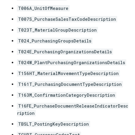
T006A_UnitOfMeasure
T007S_PurchaseSalesTaxCodeDescription
T023T_MaterialGroupDescription
T024_PurchasingGroupsDetails
T024E_PurchasingOrganizationsDetails
T024W_PlantPurchasingOrganizationsDetails
T156HT_MaterialMovementTypeDescription
T161T_PurchasingDocumentTypeDescription
T163M_ConfirmationCategoryDescription
T16FE_PurchaseDocumentReleaseIndicatorDesc
ription
TBSLT_PostingKeyDescription
TCURT_CurrencyCodesText