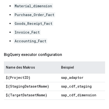
Material_dimension
Purchase_Order_Fact
Goods_Receipt_Fact
Invoice_Fact
Accounting_Fact
Big
Query executor configuration
Name des Makros
Beispiel
${Project
ID}
sap
_
adaptor
${Staging
Dataset
Name}
sap
_
cdf
_
staging
${Target
Dataset
Name}
sap
_
cdf
_
dimension