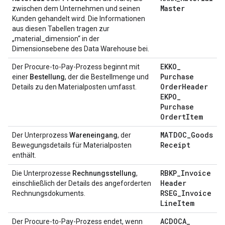
Master
zwischen dem Unternehmen und seinen
Kunden gehandelt wird. Die Informationen
aus diesen Tabellen tragen zur
„material_dimension“ in der
Dimensionsebene des Data Warehouse bei.
EKKO
_
Der Procure-to-Pay-Prozess beginnt mit
Purchase
einer
Bestellung
, der die Bestellmenge und
Order
Header
Details zu den Materialposten umfasst.
EKPO
_
Purchase
Ordert
Item
MATDOC
_
Goods
Der Unterprozess
Wareneingang
, der
Receipt
Bewegungsdetails für Materialposten
enthält.
RBKP
_
Invoice
Die Unterprozesse
Rechnungsstellung
,
Header
einschließlich der Details des angeforderten
RSEG
_
Invoice
Rechnungsdokuments.
Line
Item
ACDOCA
_
Der Procure-to-Pay-Prozess endet, wenn