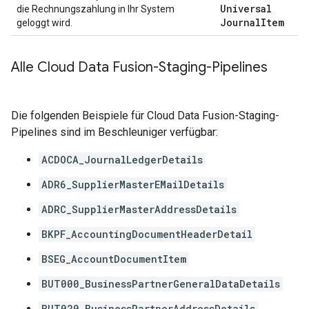
Universal
die Rechnungszahlung in Ihr System
Journal
Item
geloggt wird.
Alle Cloud Data Fusion-Staging-Pipelines
Die folgenden Beispiele für Cloud Data Fusion-Staging-
Pipelines sind im Beschleuniger verfügbar:
ACDOCA_JournalLedgerDetails
ADR6_SupplierMasterEMailDetails
ADRC_SupplierMasterAddressDetails
BKPF_AccountingDocumentHeaderDetail
BSEG_AccountDocumentItem
BUT000_BusinessPartnerGeneralDataDetails
BUT020_BusinessPartnerAddressDetails