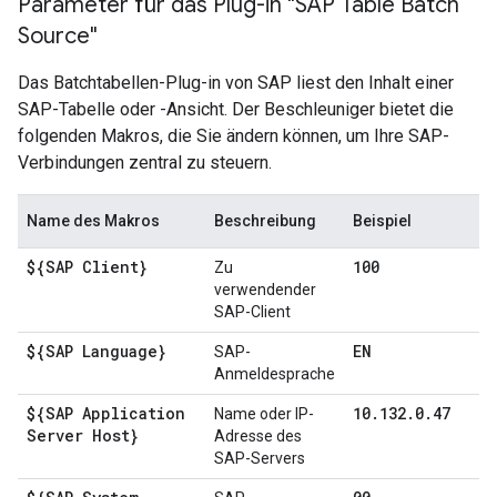
Parameter für das Plug-in "SAP Table Batch
Source"
Das Batchtabellen-Plug-in von SAP liest den Inhalt einer
SAP-Tabelle oder -Ansicht. Der Beschleuniger bietet die
folgenden Makros, die Sie ändern können, um Ihre SAP-
Verbindungen zentral zu steuern.
Name des Makros
Beschreibung
Beispiel
${SAP Client}
100
Zu
verwendender
SAP-Client
${SAP Language}
EN
SAP-
Anmeldesprache
${SAP Application
10
.
132
.
0
.
47
Name oder IP-
Server Host}
Adresse des
SAP-Servers