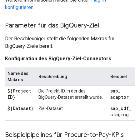
konfigurieren
.
Parameter für das Big
Query-Ziel
Der Beschleuniger stellt die folgenden Makros für
BigQuery-Ziele bereit.
Konfiguration des BigQuery-Ziel-Connectors
Name des
Beschreibung
Beispiel
Makros
${Project
sap
_
Die Projekt-ID, in der das
ID}
adaptor
BigQuery-Dataset erstellt wurde.
${Dataset}
sap
_
cdf
_
Ziel-Dataset
staging
Beispielpipelines für Procure-to-Pay-KPIs