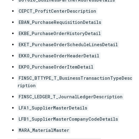
CEPCT_ProfitCenterDescription
EBAN_PurchaseRequisitionDetails
EKBE_PurchaseOrderHistoryDetail
EKET_PurchaseOrderScheduleLinesDetail
EKKO_PurchaseOrderHeaderDetail
EKPO_PurchaseOrderItemDetail
FINSC_BTTYPE_T_BusinessTransactionTypeDesc
ription
FINSC_LEDGER_T_JournalLedgerDescription
LFA1_SupplierMasterDetails
LFB1_SupplierMasterCompanyCodeDetails
MARA_MaterialMaster